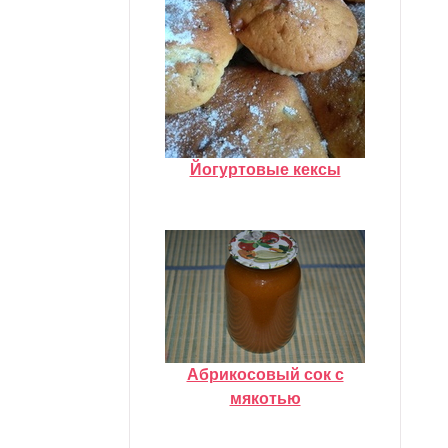
Йогуртовые кексы
Абрикосовый сок с
мякотью