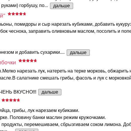
 руками) горбушу, по...
дальше
й"
ны, помидоры и сыр нарезать кубиками, добавить кукуруз
убок чеснока, заправить оливковым маслом, посолить и попе
незом и добавить сухарики....
дальше
ибочки
.Мелко нарезать лук, натереть на терке морковь, обжарить 
асле.В салатнике смешать грибы, фасоль и лук с морковкой
ЧЕНЬ ВКУСНО!!!
дальше
 яйца, грибы, лук нарезаем кубиками.
ерке. Половину банки маслин режим кружочками.
 продукты, перемешиваем, сбрызгиваем соком лимона. До