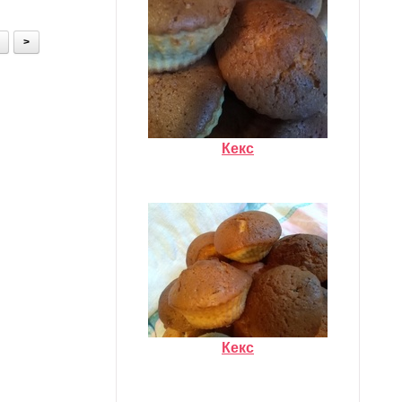
>
Кекс
Кекс