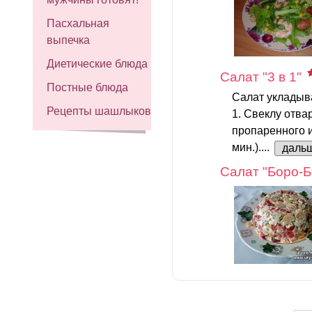
Пасхальная
выпечка
Диетические блюда
Салат "3 в 1"
Постные блюда
Салат укладыва
Рецепты шашлыков
1. Свеклу отва
пропаренного и
мин.)....
даль
Салат "Боро-Б