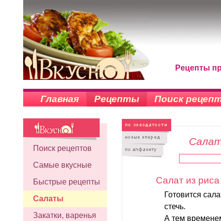
Рецепты п
Главная
Рецепты
Поиск рецеп
Салат
Поиск рецептов
Самые вкусные
Салат из риса
Быстрые рецепты
Готовится сала
Салаты
стечь.
Закатки, варенья
А тем временем