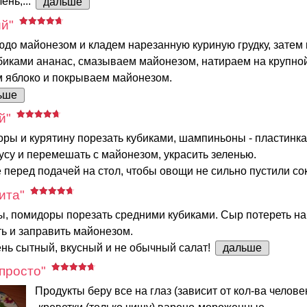
ень,...
дальше
й"
до майонезом и кладем нарезанную куриную грудку, затем
биками ананас, смазываем майонезом, натираем на крупной
м яблоко и покрываем майонезом.
ьше
й"
ры и курятину порезать кубиками, шампиньоны - пластинка
усу и перемешать с майонезом, украсить зеленью.
 перед подачей на стол, чтобы овощи не сильно пустили со
ита"
ы, помидоры порезать средними кубиками. Сыр потереть на 
ь и заправить майонезом.
нь сытный, вкусный и не обычный салат!
дальше
просто"
Продукты беру все на глаз (зависит от кол-ва человек