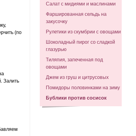
Салат с мидиями и маслинами
Фаршированная сельдь на
закусочку
ку,
Рулетики из скумбрии с овощами
рчить (по
Шоколадный пирог со сладкой
глазурью
Тиляпия, запеченная под
овощами
на
Джем из груш и цитрусовых
. Залить
Помидоры половинками на зиму
Бублики против сосисок
бавляем