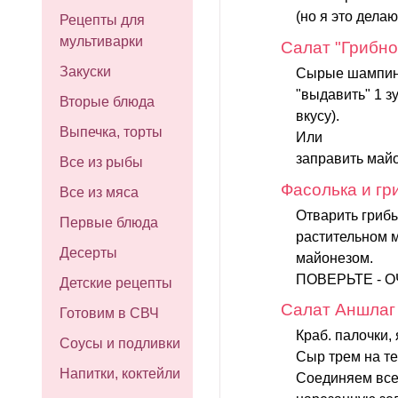
(но я это делаю
Рецепты для
мультиварки
Салат "Грибно
Закуски
Сырые шампиньо
"выдавить" 1 з
Вторые блюда
вкусу).
Выпечка, торты
Или
заправить майо
Все из рыбы
Фасолька и гр
Все из мяса
Отварить грибы
Первые блюда
растительном м
Десерты
майонезом.
ПОВЕРЬТЕ - О
Детские рецепты
Салат Аншлаг
Готовим в СВЧ
Краб. палочки,
Соусы и подливки
Сыр трем на т
Напитки, коктейли
Соединяем все