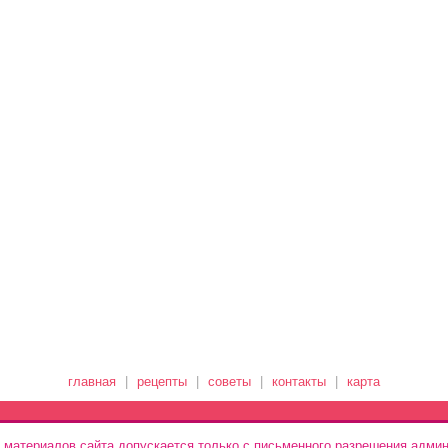
главная
|
рецепты
|
советы
|
контакты
|
карта
 материалов сайта допускается только с письменного разрешения админ