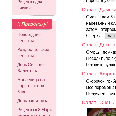
нарезанную зел
Рецепты для
пикника
Салат "Дамски
Смазываем блю
нарезанный ку
К Празднику!
затем натирае
Новогодние
Сверху...
дал
рецепты
Салат "Датски
Рождественские
Огурцы, помидо
рецепты
Посолить по вк
Готовить лучше
День Святого
Валентина
Салат "Афрод
Масленица на
Окорочок, гриб
пороге - готовь
Все перемещат
блины!
Получается оче
День защитника
Салат "Очень 
Рецепты к 8 Марта -
мужчины готовят!