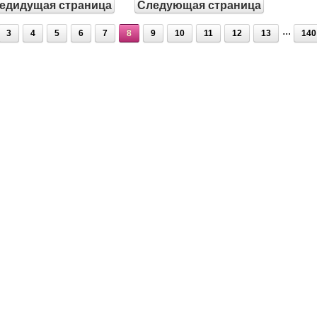
едидущая страница
Следующая страница
...
3
4
5
6
7
8
9
10
11
12
13
140