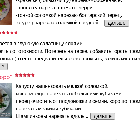
-креветки (только чищу) варено-мороженные,
-пополам нарезаю томаты черри,
-тонкой соломкой нарезаю болгарский перец,
-огурец нарезаю соломкой средней...
дальше
ется в глубокую салатницу слоями:
рить до готовности. Потереть на терке, добавить горсть про
зюма (то есть предварительно его промыть, залить кипятко
ше
оро"
Капусту нашинковать мелкой соломкой,
мясо курицы нарезать небольшими кубиками,
перец очистить от плодоножки и семян, хорошо пром
нарезать мелкими кубиками.
Шампиньоны нарезать вдоль...
дальше