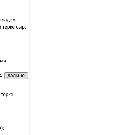
 кладем
 терке сыр,
ми.
к.
дальше
терке.
):