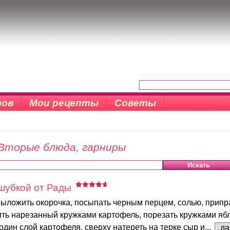
тов
Мои рецепты
Советы
Вторые блюда, гарниры
шубкой от Рады
выложить окорочка, посыпать черным перцем, солью, припр
ть нарезанный кружками картофель, порезать кружками ябл
дин слой картофеля, сверху натереть на терке сыр и...
да