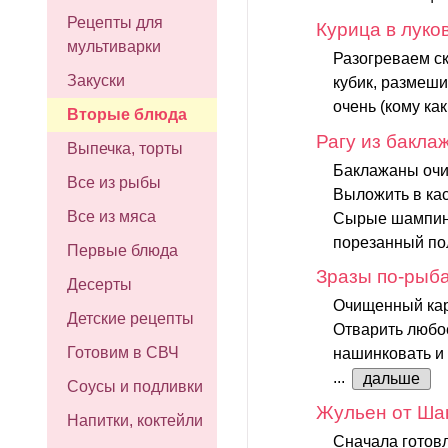
Рецепты для
Курица в луко
мультиварки
Разогреваем с
Закуски
кубик, размеши
очень (кому как
Вторые блюда
Рагу из бакла
Выпечка, торты
Баклажаны очис
Все из рыбы
Выложить в ка
Все из мяса
Сырые шампинь
порезанный пол
Первые блюда
Зразы по-рыб
Десерты
Очищенный кар
Детские рецепты
Отварить любое
Готовим в СВЧ
нашинковать и 
...
дальше
Соусы и подливки
Жульен от Ша
Напитки, коктейли
Сначала готовл