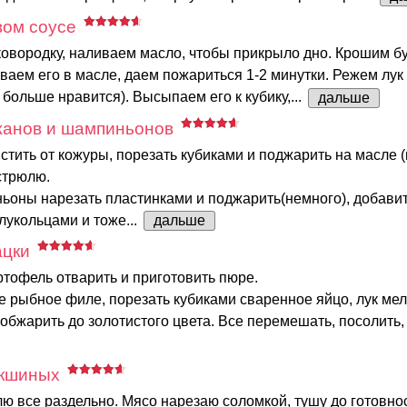
вом соусе
ковородку, наливаем масло, чтобы прикрыло дно. Крошим 
ваем его в масле, даем пожариться 1-2 минутки. Режем лук 
 больше нравится). Высыпаем его к кубику,...
дальше
жанов и шампиньонов
тить от кожуры, порезать кубиками и поджарить на масле (
стрюлю.
оны нарезать пластинками и поджарить(немного), добавит
укольцами и тоже...
дальше
ацки
тофель отварить и приготовить пюре.
 рыбное филе, порезать кубиками сваренное яйцо, лук мел
обжарить до золотистого цвета. Все перемешать, посолить,
кшиных
ю все раздельно. Мясо нарезаю соломкой, тушу до готовно