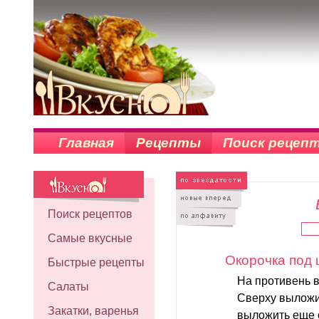
Главная
Рецепты
Поиск рецеп
Поиск рецептов
Самые вкусные
Окорочка под 
Быстрые рецепты
На противень 
Салаты
Сверху выложи
Закатки, варенья
выложить еще о