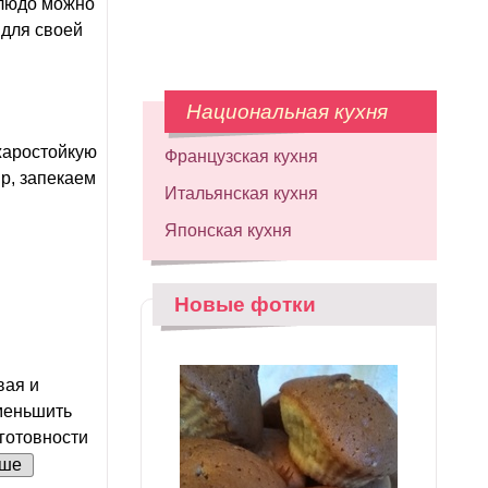
Блюдо можно
 для своей
Национальная кухня
жаростойкую
Французская кухня
р, запекаем
Итальянская кухня
Японская кухня
Новые фотки
вая и
Уменьшить
 готовности
ьше