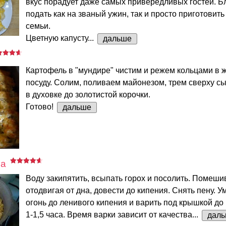
вкус порадует даже самых привередливых гостей. 
подать как на званый ужин, так и просто приготовить
семьи.
Цветную капусту...
дальше
Картофель в "мундире" чистим и режем кольцами в 
посуду. Солим, поливаем майонезом, трем сверху сы
в духовке до золотистой корочки.
Готово!
дальше
ша
Воду закипятить, всыпать горох и посолить. Помеши
отодвигая от дна, довести до кипения. Снять пену. 
огонь до ленивого кипения и варить под крышкой до
1-1,5 часа. Время варки зависит от качества...
дал