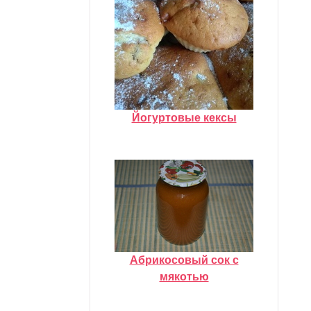
Йогуртовые кексы
Абрикосовый сок с
мякотью