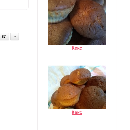
87
>
Кекс
Кекс