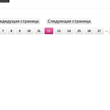
едидущая страница
Следующая страница
...
7
8
9
10
11
12
13
14
15
16
17