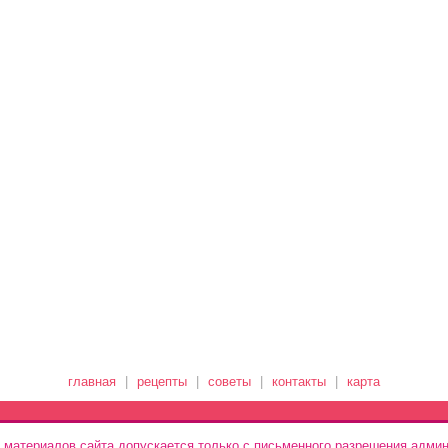
главная
|
рецепты
|
советы
|
контакты
|
карта
 материалов сайта допускается только с письменного разрешения админ