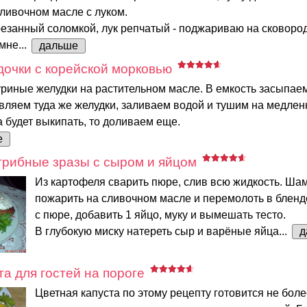
ливочном масле с луком.
езанный соломкой, лук репчатый - поджариваю на сковород
мне...
дальше
очки с корейской морковью
риные желудки на растительном масле. В емкость засыпае
вляем туда же желудки, заливаем водой и тушим на медлен
а будет выкипать, то доливаем еще.
е
грибные зразы с сыром и яйцом
Из картофеля сварить пюре, слив всю жидкость. Ш
пожарить на сливочном масле и перемолоть в бленд
с пюре, добавить 1 яйцо, муку и вымешать тесто.
В глубокую миску натереть сыр и варёные яйца...
д
та для гостей на пороге
Цветная капуста по этому рецепту готовится не боле