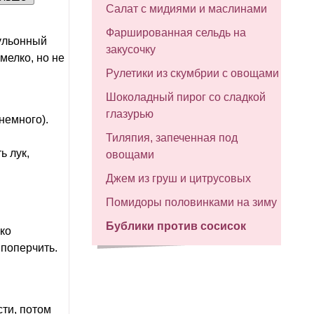
Салат с мидиями и маслинами
Фаршированная сельдь на
бульонный
закусочку
мелко, но не
Рулетики из скумбрии с овощами
Шоколадный пирог со сладкой
глазурью
немного).
Тиляпия, запеченная под
ь лук,
овощами
Джем из груш и цитрусовых
Помидоры половинками на зиму
Бублики против сосисок
ко
 поперчить.
сти, потом