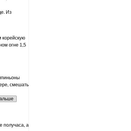
е. Из
м корейскую
ном огне 1,5
ампиньоны
ере, смешать
альше
е получаса, а