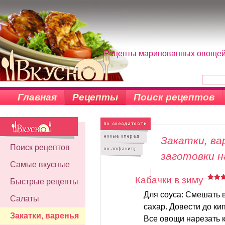
Рецепты маринованных овощей, 
Главная
Рецепты
Поиск рецептов
Закатки, вар
Поиск рецептов
заготовки н
Самые вкусные
Кабачки в зиму
Быстрые рецепты
Для соуса: Смешать в
Салаты
сахар. Довести до ки
Закатки, варенья
Все овощи нарезать 