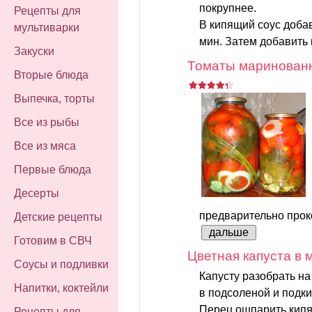
покрупнее.
Рецепты для
В кипящий соус добав
мультиварки
мин. Затем добавить 
Закуски
Томаты маринованн
Вторые блюда
Выпечка, торты
Все из рыбы
Все из мяса
Первые блюда
Десерты
предварительно проко
Детские рецепты
дальше
Готовим в СВЧ
Цветная капуста в
Соусы и подливки
Капусту разобрать на
Напитки, коктейли
в подсоленой и подки
Перец ошпарить кипят
Рецепты для