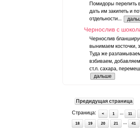
Помидоры перелить в
дать им закипеть и п
отдельности...
даль
Чернослив с шокол
Чернослив бланширу
вынимаем косточки, 
Туда же разламываем
взбиваем, добавляем
ст.л. сахара, переме
дальше
Предидущая страница
Страница:
...
<
1
11
...
18
19
20
21
41