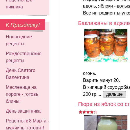
вдоль, яблоки - дольк
пикника
Все ингредиенты улож
Баклажаны в аджик
К Празднику!
Новогодние
рецепты
Рождественские
рецепты
День Святого
огонь.
Валентина
Варить минут 20.
В кипящий соус добав
Масленица на
200 гр....
пороге - готовь
дальше
блины!
Пюре из яблок со 
День защитника
Рецепты к 8 Марта -
мужчины готовят!