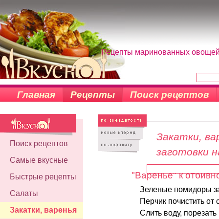
Рецепты маринованных овощей, 
Главная
Рецепты
Поиск рецептов
Закатки, вар
Поиск рецептов
заготовки н
Самые вкусные
"Варенье" к отбивн
Быстрые рецепты
Зеленые помидоры за
Салаты
Перчик почистить от 
Закатки, варенья
Слить воду, порезат