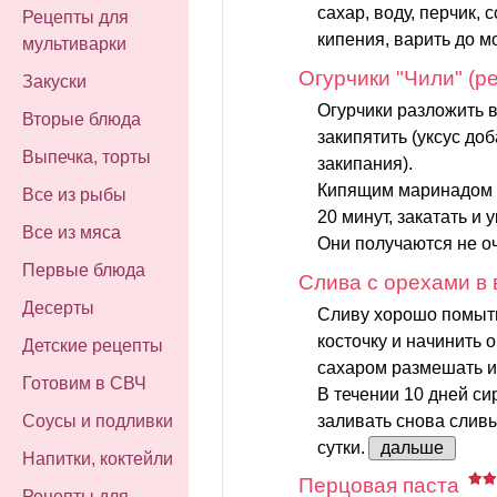
сахар, воду, перчик, 
Рецепты для
кипения, варить до мо
мультиварки
Огурчики "Чили" (ре
Закуски
Огурчики разложить 
Вторые блюда
закипятить (уксус до
Выпечка, торты
закипания).
Кипящим маринадом з
Все из рыбы
20 минут, закатать и у
Все из мяса
Они получаются не оч
Первые блюда
Слива с орехами в 
Десерты
Сливу хорошо помыть
косточку и начинить 
Детские рецепты
сахаром размешать и 
Готовим в СВЧ
В течении 10 дней си
заливать снова сливы
Соусы и подливки
сутки.
дальше
Напитки, коктейли
Перцовая паста
Рецепты для