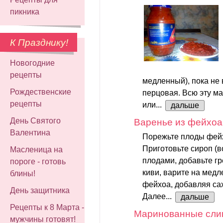
пикника
К Празднику!
Новогодние
рецепты
медленный), пока не
Рождественские
перцовая. Всю эту м
рецепты
или...
дальше
День Святого
Варенье из фейхоа
Валентина
Порежьте плоды фейх
Приготовьте сироп (
Масленица на
плодами, добавьте г
пороге - готовь
киви, варите на медл
блины!
фейхоа, добавляя са
День защитника
Далее...
дальше
Рецепты к 8 Марта -
Маринованные сли
мужчины готовят!