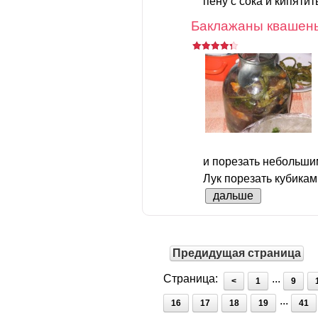
пену с сока и кипятить
Баклажаны квашен
и порезать небольши
Лук порезать кубикам
дальше
Предидущая страница
Страница:
...
<
1
9
...
16
17
18
19
41