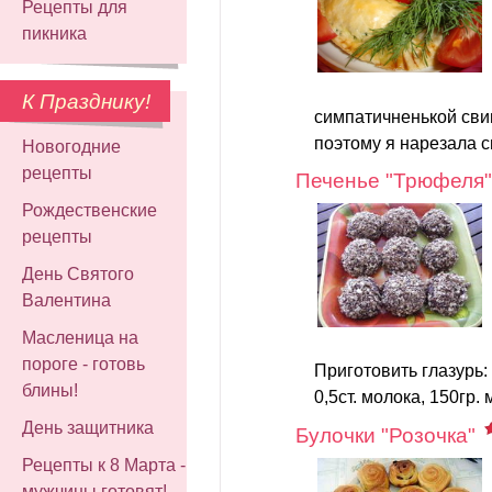
Рецепты для
пикника
К Празднику!
симпатичненькой сви
поэтому я нарезала с
Новогодние
рецепты
Печенье "Трюфеля"
Рождественские
рецепты
День Святого
Валентина
Масленица на
пороге - готовь
Приготовить глазурь: 
блины!
0,5ст. молока, 150гр. 
День защитника
Булочки "Розочка"
Рецепты к 8 Марта -
мужчины готовят!