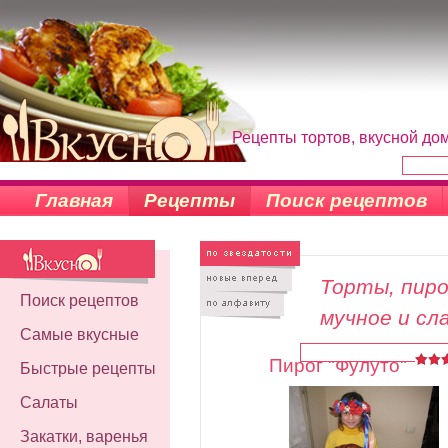
Рецепты тортов, вкусной до
Главная
Рецепты
Поиск рецептов
Торты, пиро
Поиск рецептов
мучное и сл
Самые вкусные
Пирог "Фулуто"
Быстрые рецепты
Салаты
Закатки, варенья