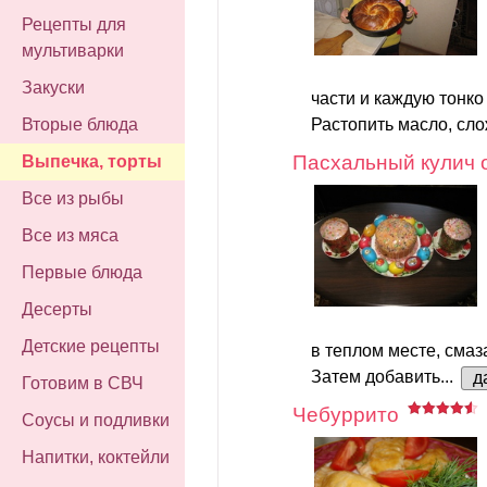
Рецепты для
мультиварки
Закуски
части и каждую тонко
Вторые блюда
Растопить масло, сло
Пасхальный кулич 
Выпечка, торты
Все из рыбы
Все из мяса
Первые блюда
Десерты
Детские рецепты
в теплом месте, смаз
Затем добавить...
д
Готовим в СВЧ
Чебуррито
Соусы и подливки
Напитки, коктейли