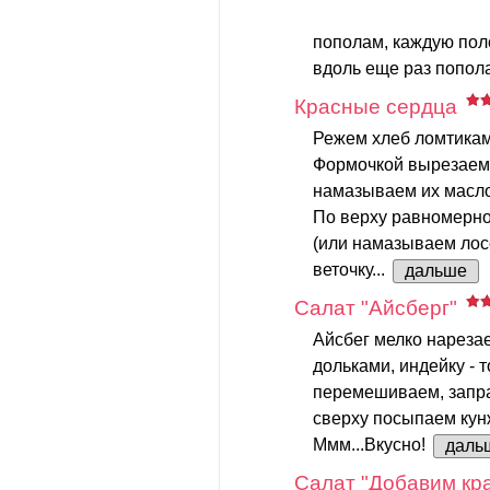
пополам, каждую пол
вдоль еще раз попола
Красные сердца
Режем хлеб ломтикам
Формочкой вырезаем 
намазываем их масл
По верху равномерно
(или намазываем лос
веточку...
дальше
Салат "Айсберг"
Айсбег мелко нареза
дольками, индейку - 
перемешиваем, запр
сверху посыпаем кун
Ммм...Вкусно!
даль
Салат "Добавим кра