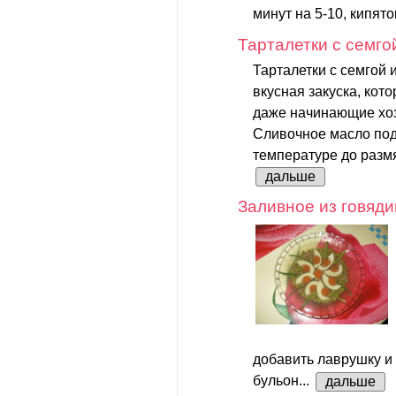
минут на 5-10, кипято
Тарталетки с семго
Тарталетки с семгой 
вкусная закуска, кот
даже начинающие хоз
Сливочное масло под
температуре до размя
дальше
Заливное из говяд
добавить лаврушку и
бульон...
дальше