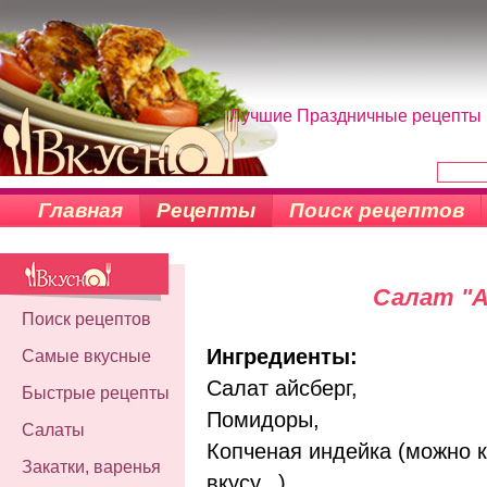
Лучшие Праздничные рецепты н
Главная
Рецепты
Поиск рецептов
Салат "А
Поиск рецептов
Ингредиенты:
Самые вкусные
Салат айсберг,
Быстрые рецепты
Помидоры,
Салаты
Копченая индейка (можно к
Закатки, варенья
вкусу...),