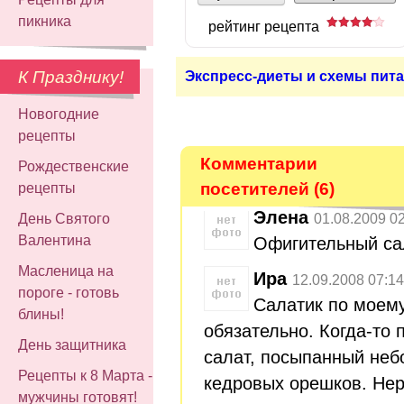
пикника
рейтинг рецепта
К Празднику!
Экспресс-диеты и схемы пита
Новогодние
рецепты
Комментарии
Рождественские
посетителей (6)
рецепты
Элена
01.08.2009 0
День Святого
Валентина
Офигительный сал
Масленица на
Ира
12.09.2008 07:14
пороге - готовь
Салатик по моему
блины!
обязательно. Когда-то
День защитника
салат, посыпанный неб
Рецепты к 8 Марта -
кедровых орешков. Нер
мужчины готовят!