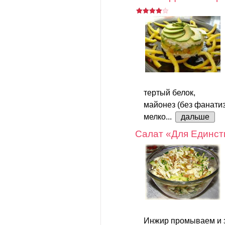
тертый белок,
майонез (без фанатиз
мелко...
дальше
Салат «Для Единст
Инжир промываем и з