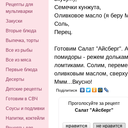
Рецепты для
Семечки кунжута,
мультиварки
Оливковое масло (я беру Mo
Закуски
Соль,
Вторые блюда
Перец.
Выпечка, торты
Готовим Салат "Айсберг". 
Все из рыбы
помидоры - режем дольками
Все из мяса
ломтиками. Солим, перем
Первые блюда
оливковым маслом, сверху
Десерты
Ммм...Вкусно!
Детские рецепты
Поділитися
Готовим в СВЧ
Проголосуйте за рецепт
Соусы и подливки
Салат "Айсберг"
Напитки, коктейли
нравится
не нравится
Рецепты для