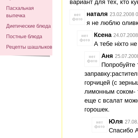
вариант для тех, кто ку
Пасхальная
наталя
23.02.2008 
выпечка
я не люблю олив
Диетические блюда
Ксена
24.07.2008
Постные блюда
А тебе ніхто н
Рецепты шашлыков
Аня
25.07.200
Попробуйте 
заправку:растител
горчицей (с зерны
лимонным соком- 
еще с всалат мож
горошек.
Юля
27.08
Спасибо Ан