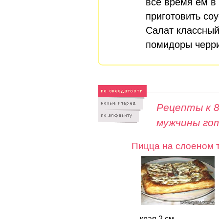
все время ем в 
приготовить соу
Салат классный
помидоры черр
Рецепты к 8
мужчины го
Пицца на слоеном 
края 2 см.