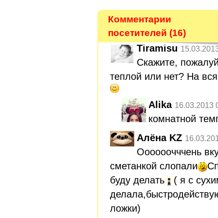
Комментарии
посетителей (16)
Tiramisu
15.03.201
Скажите, пожалуй
теплой или нет? На вс
Alika
16.03.2013 
комнатной тем
Алёна KZ
16.03.20
Оооооочччень вку
сметанкой слопали
Сп
буду делать
( я с су
делала,быстродейству
ложки)