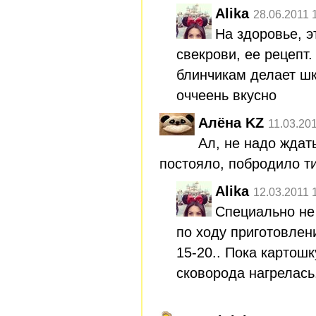
Alika
28.06.2011 
На здоровье, э
свекрови, ее рецепт.
блинчикам делает ш
оччеень вкусно
Алёна KZ
11.03.20
Ал, не надо ждат
постояло, побродило т
Alika
12.03.2011 
Специально не 
по ходу приготовлен
15-20.. Пока картошк
сковорода нагрелась