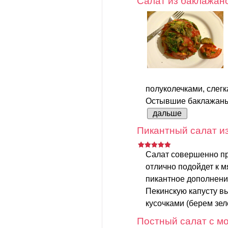
Салат из баклажан
полуколечками, слег
Остывшие баклажаны 
дальше
Пикантный салат из
Салат совершенно пр
отлично подойдет к 
пикантное дополнени
Пекинскую капусту в
кусочками (берем зеле
Постный салат с мо