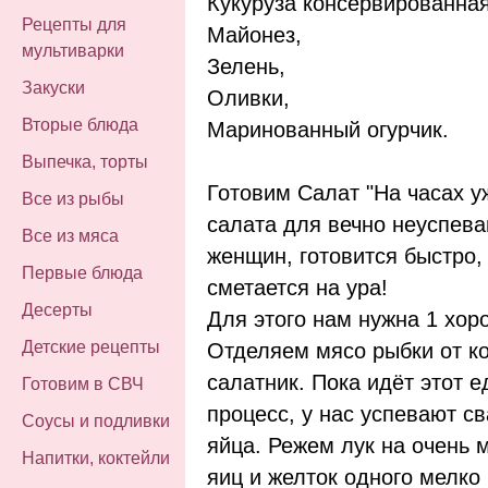
Кукуруза консервированная 
Рецепты для
Майонез,
мультиварки
Зелень,
Закуски
Оливки,
Вторые блюда
Маринованный огурчик.
Выпечка, торты
Готовим Салат "На часах уж
Все из рыбы
салата для вечно неуспев
Все из мяса
женщин, готовится быстро,
Первые блюда
сметается на ура!
Десерты
Для этого нам нужна 1 хор
Детские рецепты
Отделяем мясо рыбки от ко
салатник. Пока идёт этот 
Готовим в СВЧ
процесс, у нас успевают с
Соусы и подливки
яйца. Режем лук на очень м
Напитки, коктейли
яиц и желток одного мелко