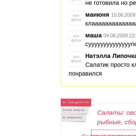
не готовила но ре
манюня
10.06.2009
клааааааааааааа
маша
09.06.2009 22
сууууууууууууууп
Натэлла Липочк
Салатик просто к
понравился
Салаты: ово
рыбные, сб