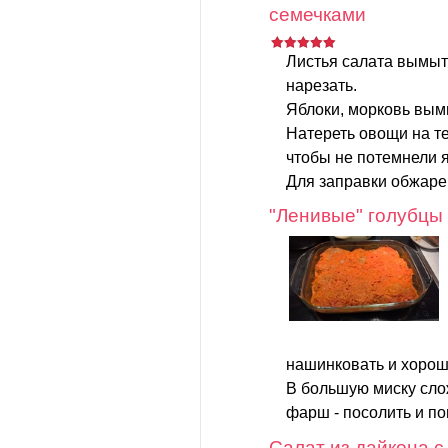
семечками
Листья салата вымыт
нарезать.
Яблоки, морковь вымы
Натереть овощи на те
чтобы не потемнели я
Для заправки обжаре
"Ленивые" голубцы
нашинковать и хорош
В большую миску слож
фарш - посолить и поп
Салат из дайкона с