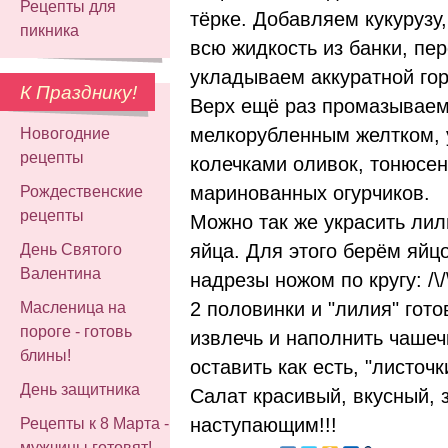
Рецепты для
тёрке. Добавляем кукурузу
пикника
всю жидкость из банки, п
укладываем аккуратной гор
К Празднику!
Верх ещё раз промазывае
мелкорубленным желтком, 
Новогодние
рецепты
колечками оливок, тонюсе
маринованных огурчиков.
Рождественские
рецепты
Можно так же украсить лил
яйца. Для этого берём яйц
День Святого
Валентина
надрезы ножом по кругу: /\/
2 половинки и "лилия" гот
Масленица на
пороге - готовь
извлечь и наполнить чашеч
блины!
оставить как есть, "листоч
День защитника
Салат красивый, вкусный, 
наступающим!!!
Рецепты к 8 Марта -
мужчины готовят!