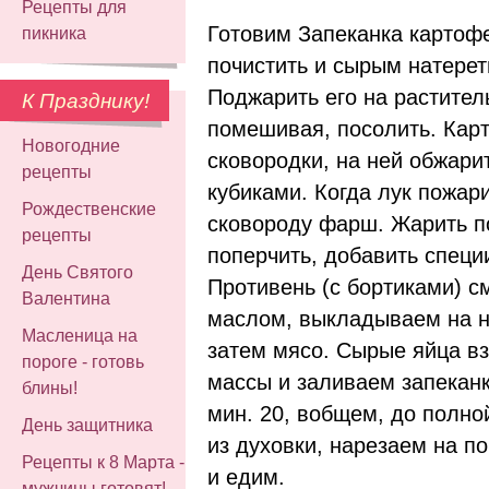
Рецепты для
Готовим Запеканка картоф
пикника
почистить и сырым натерет
Поджарить его на растител
К Празднику!
помешивая, посолить. Кар
Новогодние
сковородки, на ней обжари
рецепты
кубиками. Когда лук пожар
Рождественские
сковороду фарш. Жарить п
рецепты
поперчить, добавить специ
День Святого
Противень (с бортиками) 
Валентина
маслом, выкладываем на н
Масленица на
затем мясо. Сырые яйца в
пороге - готовь
массы и заливаем запеканк
блины!
мин. 20, вобщем, до полно
День защитника
из духовки, нарезаем на п
Рецепты к 8 Марта -
и едим.
мужчины готовят!