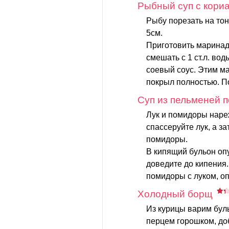
Рыбный суп с кори
Рыбу порезать на то
5см.
Приготовить маринад:
смешать с 1 ст.л. вод
соевый соус. Этим ма
покрыл полностью. По
Суп из пельменей 
Лук и помидоры наре
спассеруйте лук, а з
помидоры.
В кипящий бульон оп
доведите до кипения.
помидоры с луком, оп
Холодный борщ
Из курицы варим бул
перцем горошком, до