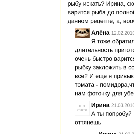
рыбу искать? Ирина, с
варится рыба до полной
данном рецепте, а, во
Алёна
12.02.201
Я тоже обрати
длительность пригот
очень быстро варитс
рыбку закложить в со
все? И еще я привык
томата - помидора,ч
нам фоточку для убе
Ирина
21.03.201
А ты попробуй 
оттянешь
Ирина