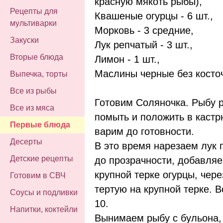
красную мякоть рыбы),
Рецепты для
Квашеные огурцы - 6 шт.,
мультиварки
Морковь - 3 средние,
Закуски
Лук репчатый - 3 шт.,
Вторые блюда
Лимон - 1 шт.,
Маслины черные без косто
Выпечка, торты
Все из рыбы
Готовим Соляночка. Рыбу р
Все из мяса
помыть и положить в кастр
Первые блюда
варим до готовности.
Десерты
В это время нарезаем лук 
Детские рецепты
до прозрачности, добавляе
крупной терке огурцы, чере
Готовим в СВЧ
тертую на крупной терке. 
Соусы и подливки
10.
Напитки, коктейли
Вынимаем рыбу с бульона,