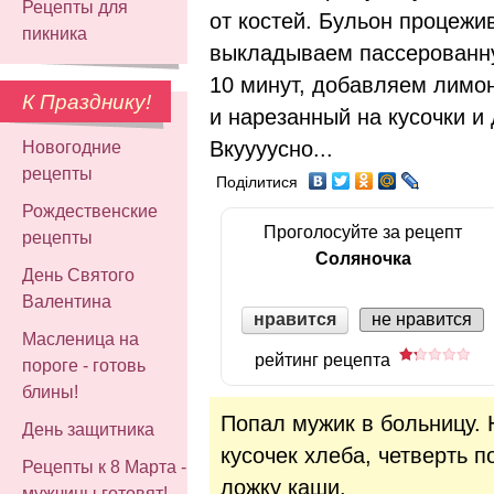
Рецепты для
от костей. Бульон процежи
пикника
выкладываем пассерованну
10 минут, добавляем лимо
К Празднику!
и нарезанный на кусочки и
Вкуууусно...
Новогодние
рецепты
Поділитися
Рождественские
Проголосуйте за рецепт
рецепты
Соляночка
День Святого
Валентина
нравится
не нравится
Масленица на
рейтинг рецепта
пороге - готовь
блины!
Попал мужик в больницу. 
День защитника
кусочек хлеба, четверть п
Рецепты к 8 Марта -
ложку каши.
мужчины готовят!