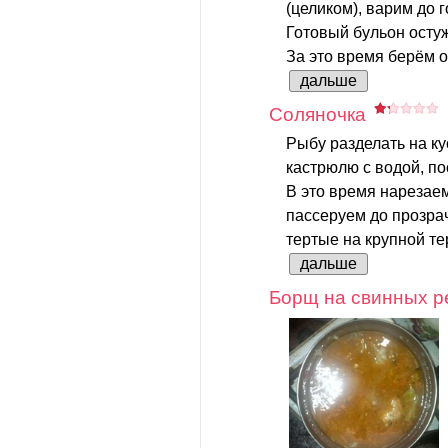
(целиком), варим до 
Готовый бульон остуж
За это время берём о
дальше
Соляночка
Рыбу разделать на ку
кастрюлю с водой, по
В это время нарезае
пассеруем до прозрач
тертые на крупной тер
дальше
Борщ на свинных 