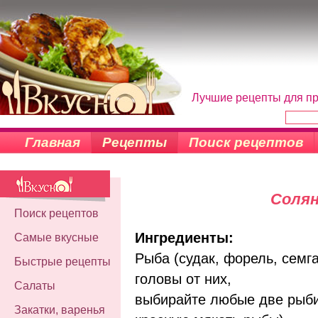
Лучшие рецепты для пр
Главная
Рецепты
Поиск рецептов
Солян
Поиск рецептов
Ингредиенты:
Самые вкусные
Рыба (судак, форель, семга
Быстрые рецепты
головы от них,
Салаты
выбирайте любые две рыби
Закатки, варенья