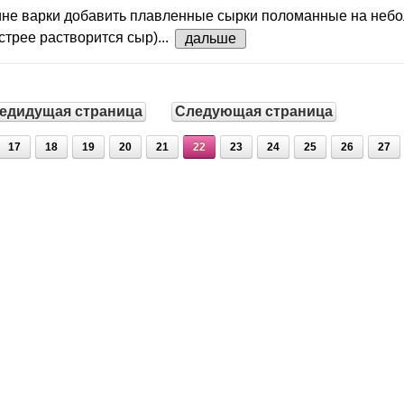
дине варки добавить плавленные сырки поломанные на неб
стрее растворится сыр)...
дальше
едидущая страница
Следующая страница
17
18
19
20
21
22
23
24
25
26
27