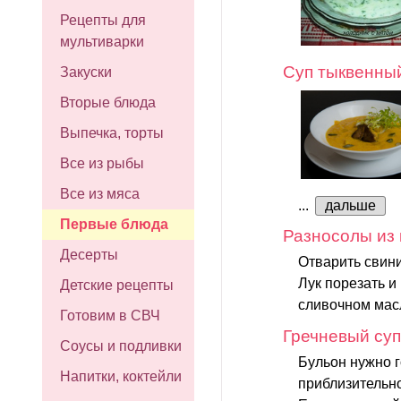
Рецепты для
мультиварки
Суп тыквенный
Закуски
Вторые блюда
Выпечка, торты
Все из рыбы
Все из мяса
...
дальше
Первые блюда
Разносолы из 
Десерты
Отварить свини
Лук порезать и
Детские рецепты
сливочном мас
Готовим в СВЧ
Гречневый суп
Соусы и подливки
Бульон нужно г
Напитки, коктейли
приблизительно