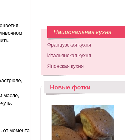
оцветия.
Национальная кухня
сливочном
ить.
Французская кухня
Итальянская кухня
Японская кухня
кастрюле,
Новые фотки
м масле,
чуть.
. от момента