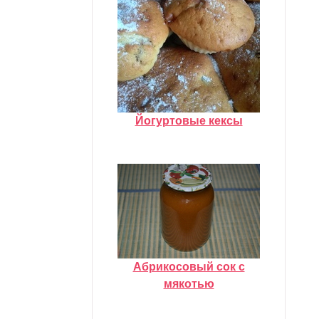
Йогуртовые кексы
Абрикосовый сок с
мякотью