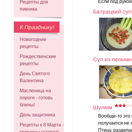
Если под рукой
Рецепты для
пикника
Батрацкий суп
К Празднику!
Новогодние
рецепты
Рождественские
Суп из пельм
рецепты
День Святого
Валентина
Масленица на
пороге - готовь
блины!
Шулюм
День защитника
Вообще-то это 
получается не 
Рецепты к 8 Марта -
Птицу, раздела
мужчины готовят!