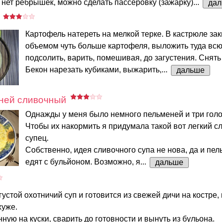
 нет ребрышек, можно сделать пассеровку (зажарку)...
да
Картофель натереть на мелкой терке. В кастрюле зак
объемом чуть больше картофеля, выложить туда всю
подсолить, варить, помешивая, до загустения. Снять 
Бекон нарезать кубиками, выжарить,...
дальше
еней сливочный
Однажды у меня было немного пельменей и три голо
Чтобы их накормить я придумала такой вот легкий 
супец.
Собственно, идея сливочного супа не нова, да и пе
едят с бульйоном. Возможно, я...
дальше
густой охотничий суп и готовится из свежей дичи на костре,
хуже.
нную на куски, сварить до готовности и вынуть из бульона.