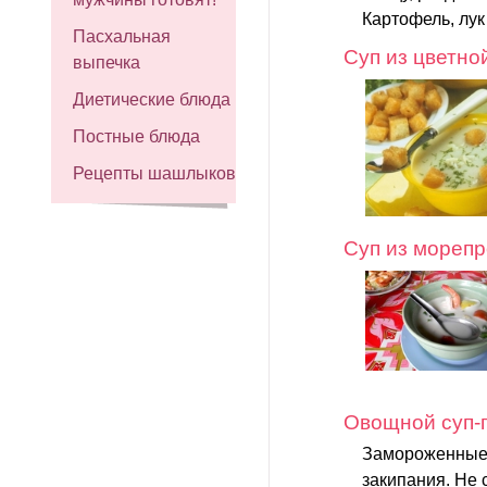
Картофель, лук
Пасхальная
Суп из цветно
выпечка
Диетические блюда
Постные блюда
Рецепты шашлыков
Суп из морепр
Овощной суп-
Замороженные 
закипания. Не 