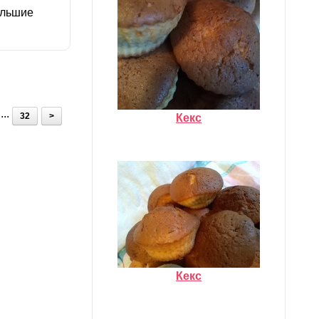
ольшие
...
32
>
Кекс
Кекс