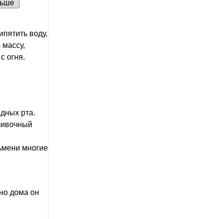
льше
ипятить воду,
 массу,
с огня.
дных рта.
сливочный
льмени многие
 но дома он