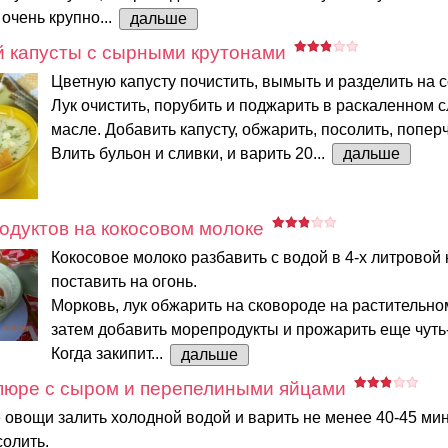
 очень крупно...
дальше
й капусты с сырными крутонами
Цветную капусту почистить, вымыть и разделить на с
Лук очистить, порубить и поджарить в раскаленном 
масле. Добавить капусту, обжарить, посолить, поперч
Влить бульон и сливки, и варить 20...
дальше
одуктов на кокосовом молоке
Кокосовое молоко разбавить с водой в 4-х литровой 
поставить на огонь.
Морковь, лук обжарить на сковороде на растительно
затем добавить морепродукты и прожарить еще чуть-
Когда закипит...
дальше
пюре с сыром и перепелиными яйцами
овощи залить холодной водой и варить не менее 40-45 мин
солить.