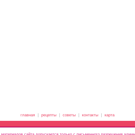
главная
|
рецепты
|
советы
|
контакты
|
карта
 материалов сайта допускается только с письменного разрешения админ