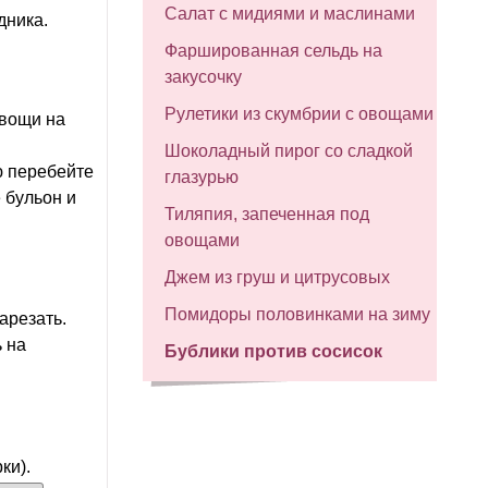
Салат с мидиями и маслинами
дника.
Фаршированная сельдь на
закусочку
Рулетики из скумбрии с овощами
овощи на
Шоколадный пирог со сладкой
ю перебейте
глазурью
 бульон и
Тиляпия, запеченная под
овощами
Джем из груш и цитрусовых
Помидоры половинками на зиму
арезать.
ь на
Бублики против сосисок
ки).