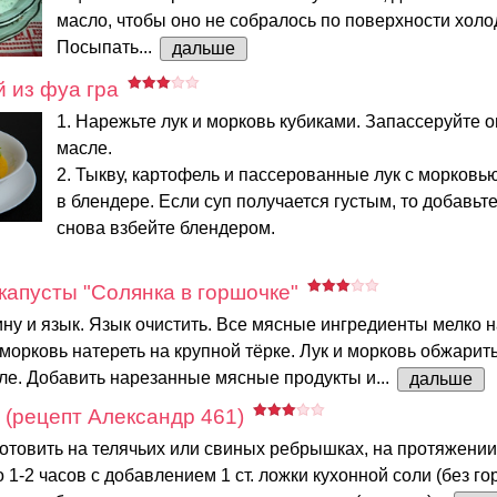
масло, чтобы оно не собралось по поверхности холо
Посыпать...
дальше
 из фуа гра
1. Нарежьте лук и морковь кубиками. Запассеруйте 
масле.
2. Тыкву, картофель и пассерованные лук с морковь
в блендере. Если суп получается густым, то добавьте
снова взбейте блендером.
капусты "Солянка в горшочке"
ну и язык. Язык очистить. Все мясные ингредиенты мелко н
 морковь натереть на крупной тёрке. Лук и морковь обжарит
ле. Добавить нарезанные мясные продукты и...
дальше
 (рецепт Александр 461)
отовить на телячьих или свиных ребрышках, на протяжении
 1-2 часов с добавлением 1 ст. ложки кухонной соли (без гор