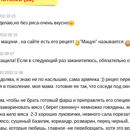
012 10:23
 делаю,но без риса-очень вкусно
2010 05:15
 мацони , на сайте есть его рецепт
"Мацун" называется
10 08:57
тащила! Если в следующий раз заканителюсь, обязательно 
10.2010 11:06
 долма, я знаю не по наслышке, сама армянка :)) рецеп пер
 в поколение. моя мама готовие ее так, что соседи под ок
ом, чтобы не брать готовый фарш и приправлять его специя
замариновать мясо ( берет свинину+ немножко говядины, м
о на кило мяса 2-3 хороших луковички, немного сала пореза
мясо, сушеный базилик, кориандр, розмарин, перец черный, 
вы, которые любишь, главное -не переборщить, хотя это вр