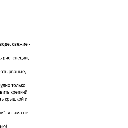
оде, свежие -
 рис, специи,
рать рваные,
рудно только
авить крепкий
ть крышкой и
и"- я сама не
ью!