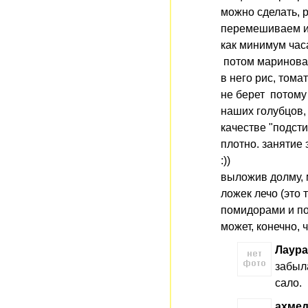
можно сделать, р
перемешиваем и 
как минимум часа
потом маринован
в него рис, тома
не берет потому 
наших голубцов, 
качестве "подсти
плотно. занятие
:))
выложив долму, м
ложек лечо (это
помидорами и по
может, конечно, ч
Лаура
забыла
сало.
ахме