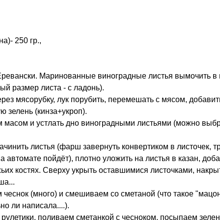
а)- 250 гр.,
Еревански. Маринованные виноградные листья вымочить в в
ый размер листа - с ладонь).
ез мясорубку, лук порубить, перемешать с мясом, добавить
ю зелень (кинза+укроп).
м масом и устлать дно виноградными листьями (можно выб
чинить листья (фарш завернуть конвертиком в листочек, т
а автомате пойдёт), плотно уложить на листья в казан, доб
жьих костях. Сверху укрыть оставшимися листочками, накры
а...
 чеснок (много) и смешиваем со сметаной (что такое "мацон
о ли написала....).
 рулетики, поливаем сметанкой с чесноком, посыпаем зелен