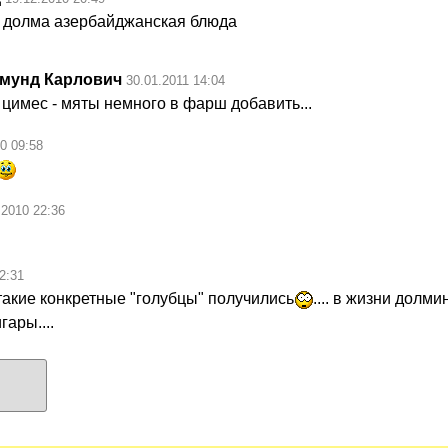
 долма азербайджанская блюда
мунд Карлович
30.01.2011 14:04
цимес - мяты немного в фарш добавить...
0 09:58
.2010 22:36
2:31
такие конкретные "голубцы" получились
.... в жизни долм
гары....