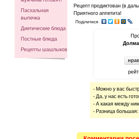
Рецепт продиктован (в дал
Пасхальная
Приятного аппетита!
выпечка
Поділитися
Диетические блюда
Про
Постные блюда
Долма
Рецепты шашлыков
нра
рейт
- Можно у вас быст
- Да, у нас есть г
- А какая между ни
- Разница большая:
Комментарии посе