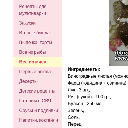
Рецепты для
мультиварки
Закуски
Вторые блюда
Выпечка, торты
Все из рыбы
Все из мяса
Ингредиенты:
Первые блюда
Виноградные листья (можно 
Десерты
Фарш (говядина + свинина) -
Лук - 3 шт.,
Детские рецепты
Рис (сухой) - 100 гр.,
Готовим в СВЧ
Бульон - 250 мл,
Зелень,
Соусы и подливки
Соль,
Напитки, коктейли
Перец,