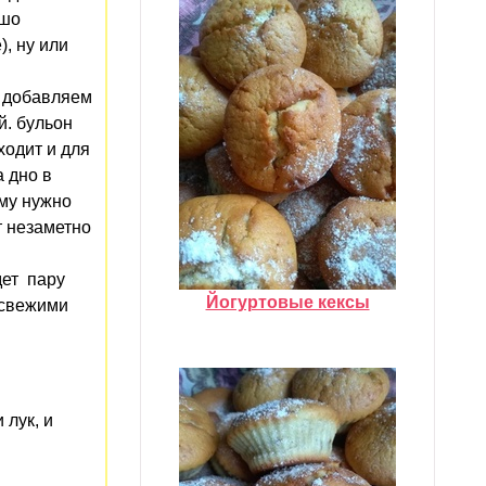
ошо
, ну или
, добавляем
й. бульон
ходит и для
а дно в
лму нужно
т незаметно
дет пару
Йогуртовые кексы
 свежими
 лук, и