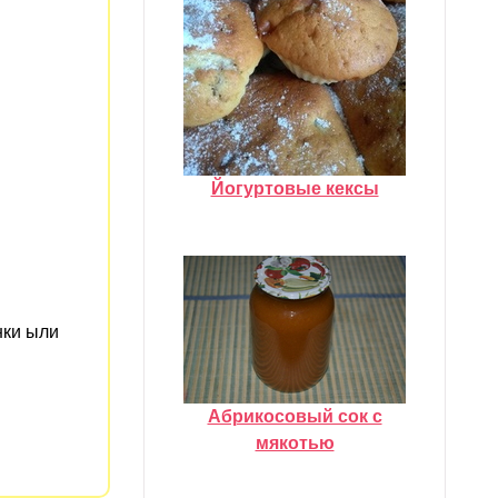
Йогуртовые кексы
инки ыли
Абрикосовый сок с
мякотью