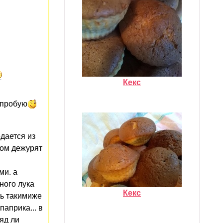
Кекс
опробую
едается из
ном дежурят
ми. а
ного лука
Кекс
ть такимиже
паприка... в
яд ли