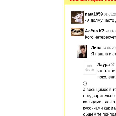
nata1959
01.03.2
- я долму часто
Алёна KZ
24.06.
Кого интересует
Лина
24.06.20
Я нашла и с
Лаура
07.
что такое
поколения
:))
а весь цимес в т
предварительно 
кольцами. где-т
кусочками как и 
общем те припра