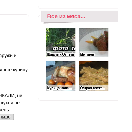
Все из мяса...
аружи и
яньте курицу
НКАЛИ, ни
 кухни не
чень
льше