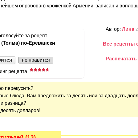
ьнейшем опробован) уроженкой Армении, записан и воплощ
Автор:
Лина
2
голосуйте за рецепт
 (Толма) по-Еревански
Все рецепты 
Распечатать
вится
не нравится
инг рецепта
ро перекусить?
отовые блюда. Вам предложить за десять или за двадцать дол
ми разница?
 десять долларов!
тителей (13)