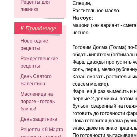
Рецепты для
Специи,
пикника
Растительное масло.
На соус:
мацони (как вариант - сметан
К Празднику!
чеснок.
Новогодние
Готовим Долма (Толма) по-
рецепты
обдать кипятком (оптимальн
Рождественские
Фарш дважды пропустить чер
рецепты
соль, перец, мелко рубленну
День Святого
Казан смазать растительны
Валентина
совсем мелкие).
Фарш ещё раз вымесить и на
Масленица на
первые 2 долминки, потом н
пороге - готовь
бульон, сваренный на говя
блины!
готовить до готовности фарш
День защитника
Пока готовится долма рубим
знаю, даже не знаю правильн
Рецепты к 8 Марта -
По готовности вытаскиваем
мужчины готовят!