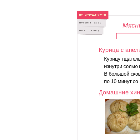
Мясны
Курица с апе
Курицу тщател
изнутри солью
В большой сков
по 10 минут со 
Домашние хин