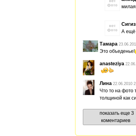
милая
Сигиз
А ещё 
Тамара
23.06.201
Это объеденье!
anasteziya
22.06
Лина
22.06.2010 2
Что то на фото 
толщиной как си
показать еще 3
коментариев