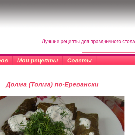
Лучшие рецепты для праздничного стола
тов
Мои рецепты
Советы
Долма (Толма) по-Еревански