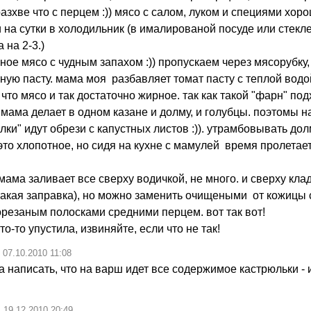
азхве что с перцем :)) мясо с салом, луком и специями хор
на сутки в холодильник (в ималированой посуде или стекле)
 на 2-3.)
ое мясо с чудным запахом :)) пропускаем через мясорубку
тную пасту. мама моя разбавляет томат пасту с теплой водо
что мясо и так достаточно жирное. так как такой "фарн" под
мама делает в одном казане и долму, и голубцы. поэтомы н
лки" идут обрези с капустных листов :)). утрамбовывать до
 это хлопотное, но сидя на кухне с мамулей время пролетае
ама заливает все сверху водичкой, не много. и сверху кла
 такая заправка), но можно заменить очищеными от кожицы
резаным полосками средними перцем. вот так вот!
то-то упустила, извиняйте, если что не так!
07.10.2010 11:08
 написать, что на варш идет все содержимое кастрюльки - и
д
19.12.2010 20:49