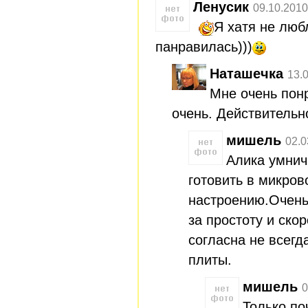
Ленусик
09.10.2010
Я хатя не люб
панравилась)))
Наташечка
13.
Мне очень пон
очень. Действительн
мишель
02.0
Алика умнич
готовить в микров
настроению.Очень
за простоту и ско
согласна не всегда
плиты.
мишель
0
Только по