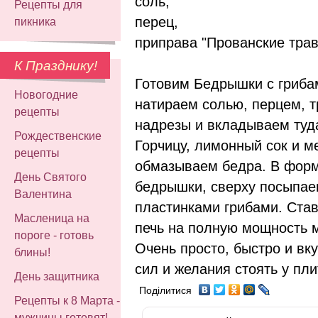
соль,
Рецепты для
перец,
пикника
приправа "Прованские трав
К Празднику!
Готовим Бедрышки с грибами
Новогодние
натираем солью, перцем, 
рецепты
надрезы и вкладываем туда
Рождественские
Горчицу, лимонный сок и 
рецепты
обмазываем бедра. В фор
День Святого
бедрышки, сверху посыпа
Валентина
пластинками грибами. Ста
Масленица на
печь на полную мощность м
пороге - готовь
Очень просто, быстро и вку
блины!
сил и желания стоять у пли
День защитника
Поділитися
Рецепты к 8 Марта -
мужчины готовят!