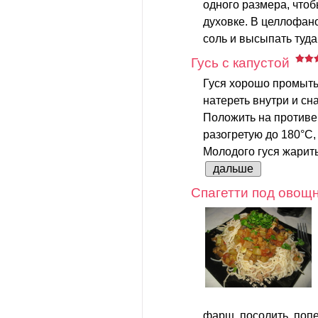
одного размера, что
духовке. В целлофан
соль и высыпать туда
Гусь с капустой
Гуся хорошо промыть
натереть внутри и сн
Положить на противен
разогретую до 180°С,
Молодого гуся жарить 
дальше
Спагетти под овощ
фарш, посолить, попе