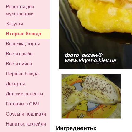
Рецепты для
мультиварки
Закуски
Вторые блюда
Выпечка, торты
Все из рыбы
Все из мяса
Первые блюда
Десерты
Детские рецепты
Готовим в СВЧ
Соусы и подливки
Напитки, коктейли
Ингредиенты: