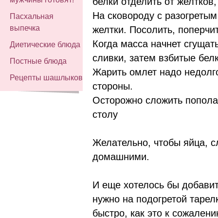
белки отделить от желтков,
На сковороду с разогретым
Пасхальная
выпечка
желтки. Посолить, поперчит
Когда масса начнет сгущат
Диетические блюда
сливки, затем взбитые белк
Постные блюда
Жарить омлет надо недолго
Рецепты шашлыков
стороны.
Осторожно сложить пополам
столу
Желательно, чтобы яйца, с
домашними.
И еще хотелось бы добавит
нужно на подогретой тарел
быстро, как это к сожалени