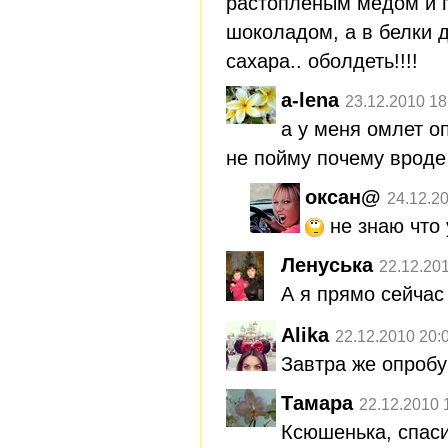
растопленым мёдом и 
шоколадом, а в белки 
сахара.. оболдеть!!!!
a-lena
23.12.2010 18
а у меня омлет о
не пойму почему вроде
оксан@
24.12.2
не знаю что 
Ленуська
22.12.20
А я прямо сейчас
Alika
22.12.2010 20:
Завтра же опроб
Тамара
22.12.2010 
Ксюшенька, спаси