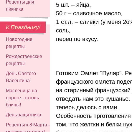
Рецепты для
5 шт. – яйца,
пикника
50 г – сливочное масло,
1 ст.л. – сливки (у меня 2о
К Празднику!
соль,
перец по вкусу.
Новогодние
рецепты
Рождественские
рецепты
Готовим Омлет "Пуляр". Ре
День Святого
Валентина
французского омлета поде
на старинный французский 
Масленица на
пороге - готовь
отведать нам это кушанье. 
блины!
теперь делюсь с вами.
День защитника
Особенность прготовления 
том, что желтки и белки ну
Рецепты к 8 Марта -
мужчины готовят!