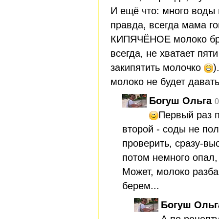
И ещё что: много воды 
правда, всегда мама го
КИПЯЧЁНОЕ молоко бра
всегда, не хватает пяти
закипятить молочко
)
молоко не будет дава
Богуш Ольга
0
Первый раз 
второй - соды не по
проверить, сразу-вы
потом немного опал,
Может, молоко разба
берем...
Богуш Ольг
А по рецепту