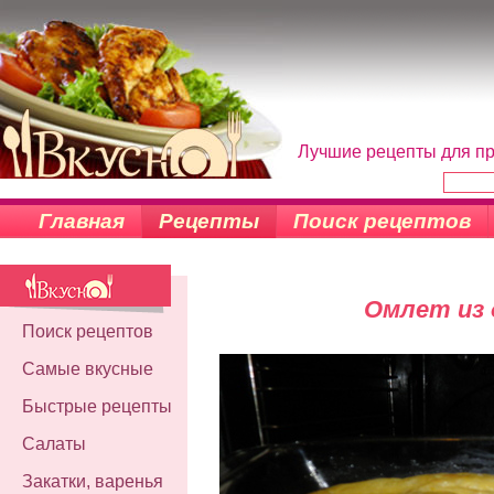
Лучшие рецепты для пр
Главная
Рецепты
Поиск рецептов
Омлет из
Поиск рецептов
Самые вкусные
Быстрые рецепты
Салаты
Закатки, варенья