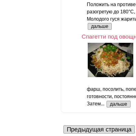
Положить на противен
разогретую до 180°С,
Молодого гуся жарить 
дальше
Спагетти под овощ
фарш, посолить, попе
готовности, постоян
Затем...
дальше
Предыдущая страница