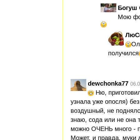
Богуш 
Мою фо
ЛюС
Ол
получился
dewchonka77
06.0
Ню, приготови
узнала уже опосля) бе
воздушный, не поднялс
знаю, сода или не она 
можно ОЧЕНЬ много - пр
Может, и правда, муки 