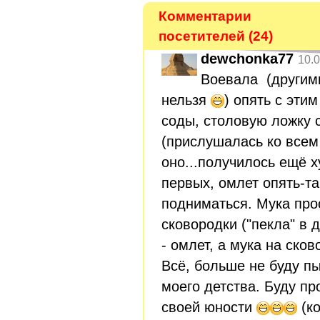
Комментарии
посетителей (24)
dewchonka77
10.0
Воевала (другими
нельзя
) опять с эти
соды, столовую ложку с
(прислушалась ко всем 
оно...получилось ещё ху
первых, омлет опять-та
подниматься. Мука прос
сковородки ("пекла" в 
- омлет, а мука на ско
Всё, больше не буду п
моего детства. Буду п
своей юности
(ко