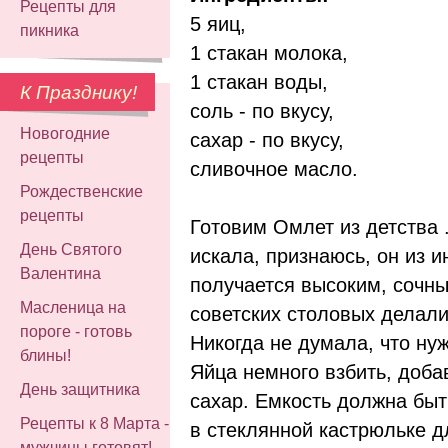
Рецепты для
5 яиц,
пикника
1 стакан молока,
1 стакан воды,
К Празднику!
соль - по вкусу,
Новогодние
сахар - по вкусу,
рецепты
сливочное масло.
Рождественские
рецепты
Готовим Омлет из детства .
День Святого
искала, признаюсь, он из 
Валентина
получается высоким, сочны
Масленица на
советских столовых делали
пороге - готовь
Никогда не думала, что нуж
блины!
Яйца немного взбить, добав
День защитника
сахар. Емкость должна быт
Рецепты к 8 Марта -
в стеклянной кастрюльке д
мужчины готовят!