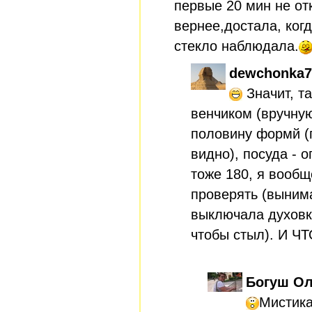
первые 20 мин не от
вернее,достала, когд
стекло наблюдала.
dewchonka7
Значит, та
венчиком (вручную
половину формй (
видно), посуда - 
тоже 180, я вообщ
проверять (вынима
выключала духовк
чтобы стыл). И Ч
Богуш Ол
Мистика