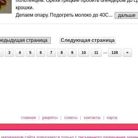
полотенцем. Орехи грецкие пробить блендером до с
крошки.
Делаем опару. Подогреть молоко до 40С...
дальше
едыдущая страница
Следующая страница
...
3
4
5
6
7
8
9
10
11
128
>
главная
|
рецепты
|
советы
|
контакты
|
карта
 материалов сайта допускается только с письменного разрешения админ