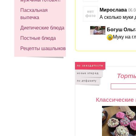
Мирослава
Пасхальная
06.0
А сколько муки 
выпечка
Диетические блюда
Богуш Ольг
Муку на г
Постные блюда
Рецепты шашлыков
Торты
Классические 