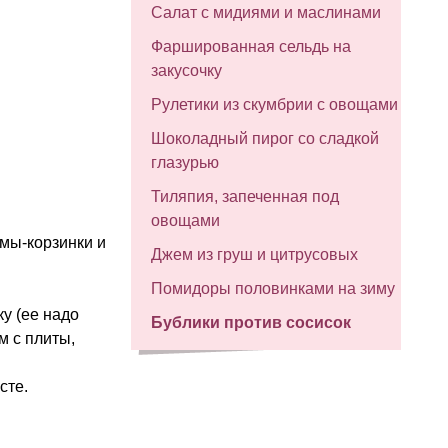
Салат с мидиями и маслинами
Фаршированная сельдь на
закусочку
Рулетики из скумбрии с овощами
Шоколадный пирог со сладкой
глазурью
Тиляпия, запеченная под
овощами
рмы-корзинки и
Джем из груш и цитрусовых
Помидоры половинками на зиму
у (ее надо
Бублики против сосисок
м с плиты,
сте.