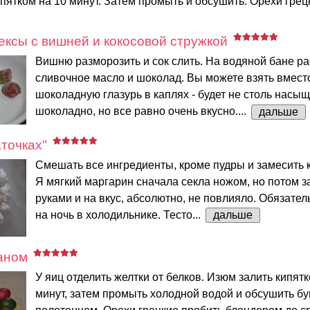
пятком на 10 минут. Затем промыть и обсушить. Орехи грецк
ксы с вишней и кокосовой стружкой
Вишню разморозить и сок слить. На водяной бане ра
сливочное масло и шоколад. Вы можете взять вмес
шоколадную глазурь в каплях - будет не столь насы
шоколадно, но все равно очень вкусно....
дальше
аточках"
Смешать все ингредиенты, кроме пудры и замесить к
Я мягкий маргарин сначала секла ножом, но потом 
руками и на вкус, абсолютно, не повлияло. Обязател
на ночь в холодильнике. Тесто...
дальше
аном
У яиц отделить желтки от белков. Изюм залить кипятк
минут, затем промыть холодной водой и обсушить 