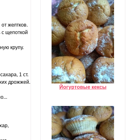
от желтков.
ь с щепоткой
ную крупу.
ахара, 1 ст.
ухих дрожжей.
Йогуртовые кексы
...
хар,