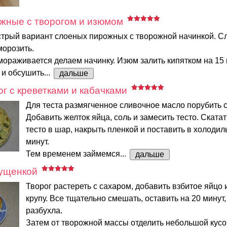
жные с творогом и изюмом
трый вариант слоеных пирожных с творожной начинкой. Сл
морозить.
мораживается делаем начинку. Изюм залить кипятком на 15 
и обсушить...
дальше
г с креветками и кабачками
Для теста размягченное сливочное масло порубить с
Добавить желток яйца, соль и замесить тесто. Ската
тесто в шар, накрыть пленкой и поставить в холодил
минут.
Тем временем займемся...
дальше
гущенкой
Творог растереть с сахаром, добавить взбитое яйцо
крупу. Все тщательно смешать, оставить на 20 минут
разбухла.
Затем от творожной массы отделить небольшой кусо