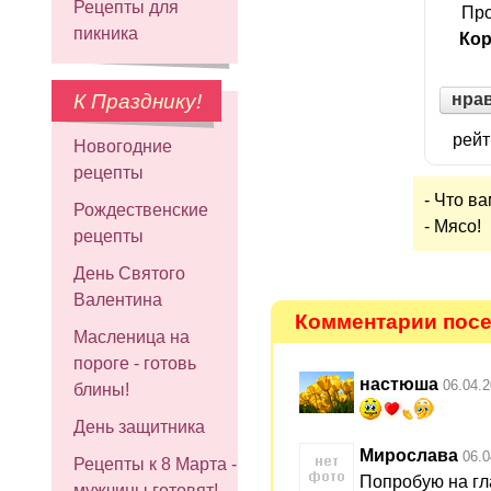
Рецепты для
Про
пикника
Кор
нра
К Празднику!
рейт
Новогодние
рецепты
- Что в
Рождественские
- Мясо!
рецепты
День Святого
Валентина
Комментарии посет
Масленица на
пороге - готовь
настюша
06.04.2
блины!
День защитника
Мирослава
06.0
Рецепты к 8 Марта -
Попробую на гл
мужчины готовят!