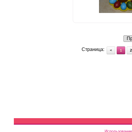
Пр
Страница:
<
1
2
Использование