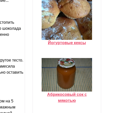
ие...
стопить
то шоколада
щенно
Йогуртовые кексы
рутое тесто.
замесила
ьно оставить
Абрикосовый сок с
мякотью
ом на 5
бумажным