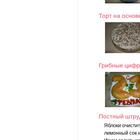
Торт на основ
Грибные циф
Постный штруд
Яблоки очистит
лимонный сок и