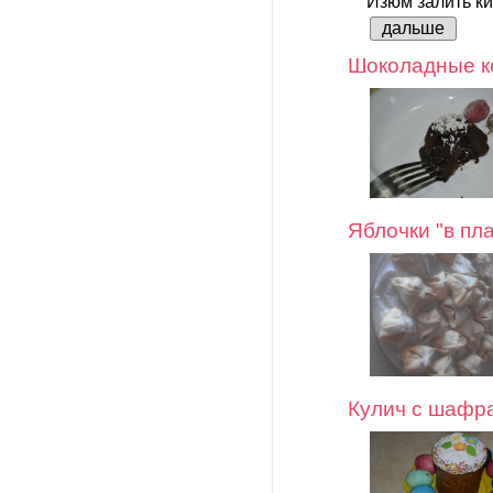
Изюм залить ки
дальше
Шоколадные ке
Яблочки "в пл
Кулич с шафр