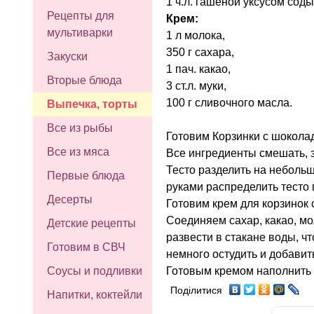
1 ч.л. гашеной уксусом соды
Рецепты для
Крем:
мультиварки
1 л молока,
350 г сахара,
Закуски
1 пач. какао,
Вторые блюда
3 ст.л. муки,
100 г сливочного масла.
Выпечка, торты
Все из рыбы
Готовим Корзинки с шоколад
Все из мяса
Все ингредиенты смешать, з
Тесто разделить на неболь
Первые блюда
руками распределить тесто 
Десерты
Готовим крем для корзинок 
Соединяем сахар, какао, мо
Детские рецепты
развести в стакане воды, чт
Готовим в СВЧ
немного остудить и добави
Готовым кремом наполнить 
Соусы и подливки
Поділитися
Напитки, коктейли