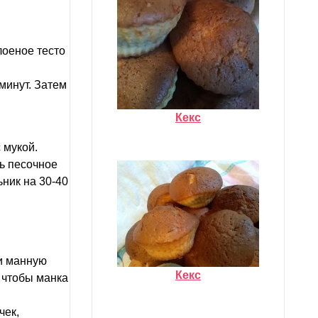
оеное тесто
минут. Затем
Кекс
 мукой.
ть песочное
ьник на 30-40
 и манную
Кекс
, чтобы манка
чек,