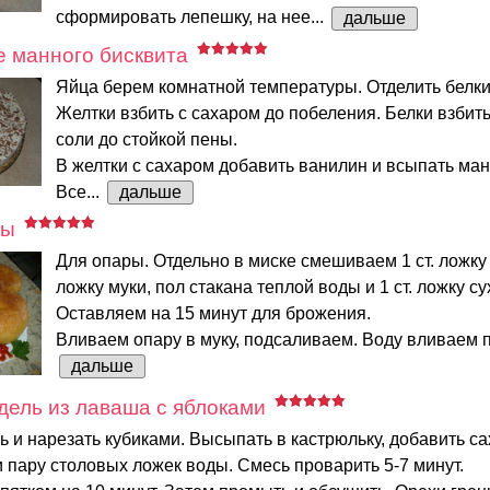
сформировать лепешку, на нее...
дальше
е манного бисквита
Яйца берем комнатной температуры. Отделить белки 
Желтки взбить с сахаром до побеления. Белки взбит
соли до стойкой пены.
В желтки с сахаром добавить ванилин и всыпать ман
Все...
дальше
ры
Для опары. Отдельно в миске смешиваем 1 ст. ложку с
ложку муки, пол стакана теплой воды и 1 ст. ложку с
Оставляем на 15 минут для брожения.
Вливаем опару в муку, подсаливаем. Воду вливаем по
дальше
ель из лаваша с яблоками
ь и нарезать кубиками. Высыпать в кастрюльку, добавить са
 пару столовых ложек воды. Смесь проварить 5-7 минут.