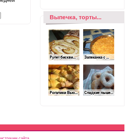
редней
Выпечка, торты...
истрации сайта