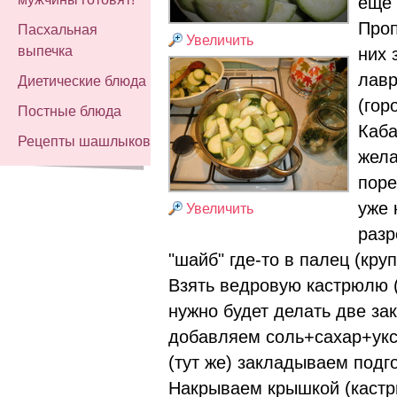
ещё 
Проп
Пасхальная
Увеличить
выпечка
них 
лавр
Диетические блюда
(гор
Постные блюда
Каба
Рецепты шашлыков
жела
поре
уже 
Увеличить
разр
"шайб" где-то в палец (круп
Взять ведровую кастрюлю (
нужно будет делать две зак
добавляем соль+сахар+укс
(тут же) закладываем подг
Накрываем крышкой (кастр