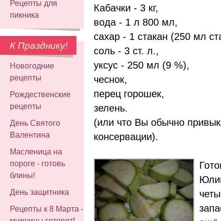
Рецепты для
Кабачки - 3 кг,
пикника
вода - 1 л 800 мл,
сахар - 1 стакан (250 мл ст
К Празднику!
соль - 3 ст. л.,
уксус - 250 мл (9 %),
Новогодние
рецепты
чеснок,
перец горошек,
Рождественские
рецепты
зелень.
(или что Вы обычно привык
День Святого
Валентина
консервации).
Масленица на
пороге - готовь
Гото
блины!
Юлии
День защитника
четы
запа
Рецепты к 8 Марта -
мужчины готовят!