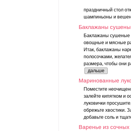
праздничный стол отк
шампиньоны и вешенк
Баклажаны сушены
Баклажаны сушеные 
овощные и мясные раг
Итак, баклажаны нар
полосочками, желате
размера, чтобы они р
дальше
Маринованные лук
Поместите неочищенн
залейте кипятком и ос
луковички просушите,
обрежьте хвостики. З
добавьте соль и тщат
Варенье из сочных