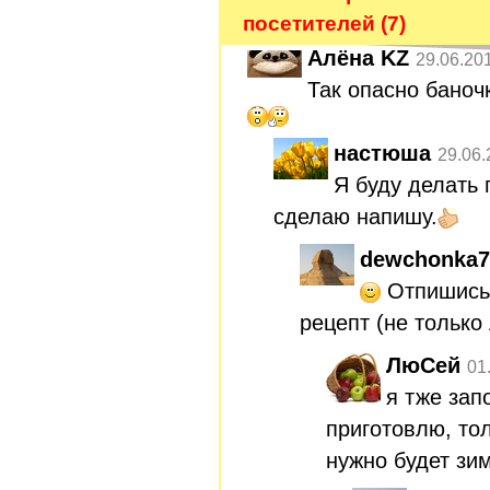
посетителей (7)
Алёна KZ
29.06.20
Так опасно баноч
настюша
29.06.
Я буду делать 
сделаю напишу.
dewchonka7
Отпишись -
рецепт (не только
ЛюСей
01
я тже зап
приготовлю, то
нужно будет зи