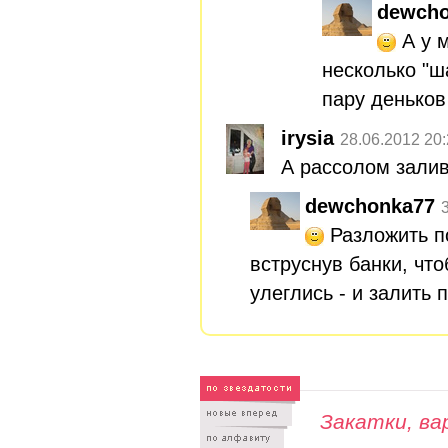
dewcho
А у 
несколько "ша
пару деньков
irysia
28.06.2012 20
А рассолом зали
dewchonka77
Разложить п
вструснув банки, чт
улеглись - и залить
Закатки, вар