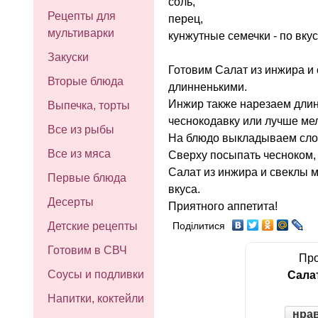
соль,
Рецепты для
перец,
мультиварки
кунжутные семечки - по вкус
Закуски
Готовим Салат из инжира и 
Вторые блюда
длинненькими.
Инжир также нарезаем длин
Выпечка, торты
чеснокодавку или лучше мел
Все из рыбы
На блюдо выкладываем слоя
Все из мяса
Сверху посыпать чесноком,
Салат из инжира и свеклы м
Первые блюда
вкуса.
Десерты
Приятного аппетита!
Детские рецепты
Поділитися
Готовим в СВЧ
Про
Соусы и подливки
Сала
Напитки, коктейли
нра