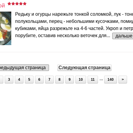
ой
Редьку и огурцы нарежьте тонкой соломкой, лук - то
полукольцами, перец - небольшими кусочками, поми
кубиками, яйца разрежьте на 4-6 частей. Укроп и пет
порубите, оставив несколько веточек для...
дальше
едыдущая страница
Следующая страница
...
3
4
5
6
7
8
9
10
11
140
>