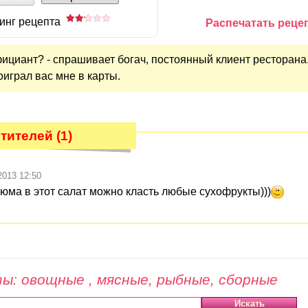
инг рецепта
Распечатать реце
фициант? - спрашивает богач, постоянный клиент ресторана
оиграл вас мне в карты.
ителей (1)
2013 12:50
зюма в этот салат можно класть любые сухофрукты)))
ы: овощные , мясные, рыбные, сборные