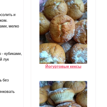
осолить и
ком.
ами, мелко
 - кубиками,
й лук
Йогуртовые кексы
ь без
инковать