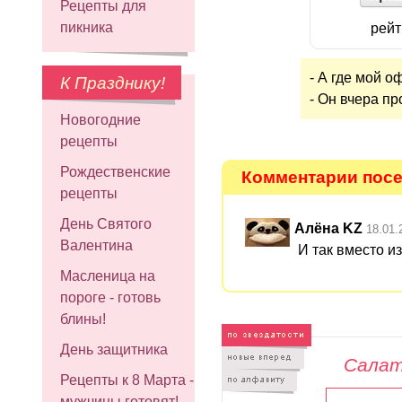
Рецепты для
пикника
рейт
- А где мой о
К Празднику!
- Он вчера пр
Новогодние
рецепты
Рождественские
Комментарии посет
рецепты
День Святого
Алёна KZ
18.01.
Валентина
И так вместо и
Масленица на
пороге - готовь
блины!
День защитника
Салат
Рецепты к 8 Марта -
мужчины готовят!