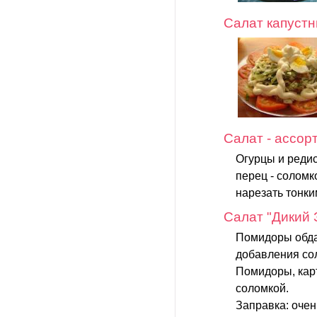
Салат капуст
Салат - ассор
Огурцы и редис
перец - соломк
нарезать тонки
Салат "Дикий 
Помидоры обдат
добавления со
Помидоры, карт
соломкой.
Заправка: очен