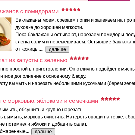
лажанов с помидорами
Баклажаны моем, срезаем попки и запекаем на прот
духовке до хорошей мягкости.
Пока баклажаны остывают, нарезаем помидоры полу
слегка солим и перемешиваем. Остывшие баклажа
от кожицы,...
дальше
ат из капусты с зеленью
нно простой в приготовлении. Он отлично подойдет к мясн
антное дополнение к основному блюду.
сту вымыть и нарезать небольшими кусочками (берем зелену
 с морковью, яблоками и семечками
вымыть, обсушить и крупно нарезать.
ь вымыть, морковь очистить. Натереть овощи на терке, сбр
не потемнели яблоки и добавить салат.
обжаренные...
дальше