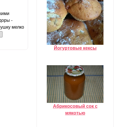
нкими
доры -
рушку мелко
Йогуртовые кексы
Абрикосовый сок с
мякотью