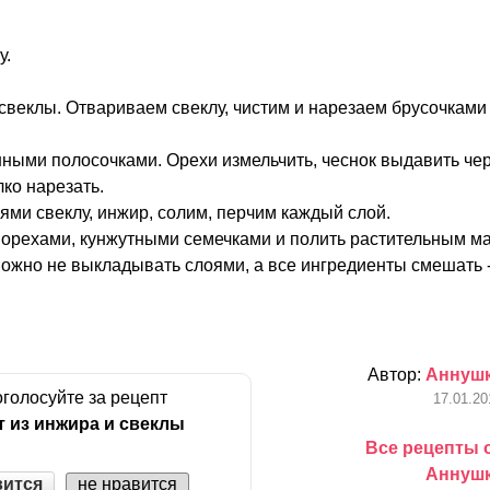
у.
свеклы. Отвариваем свеклу, чистим и нарезаем брусочками
ными полосочками. Орехи измельчить, чеснок выдавить че
ко нарезать.
ми свеклу, инжир, солим, перчим каждый слой.
 орехами, кунжутными семечками и полить растительным м
ожно не выкладывать слоями, а все ингредиенты смешать -
Автор:
Аннуш
голосуйте за рецепт
17.01.20
т из инжира и свеклы
Все рецепты 
Аннуш
вится
не нравится