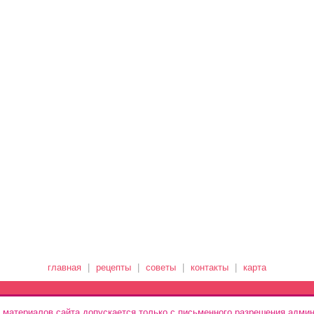
главная
|
рецепты
|
советы
|
контакты
|
карта
 материалов сайта допускается только с письменного разрешения админ