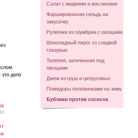
Салат с мидиями и маслинами
Фаршированная сельдь на
закусочку
Рулетики из скумбрии с овощами
Шоколадный пирог со сладкой
рез
глазурью
Тиляпия, запеченная под
аслом.
овощами
 это дело
Джем из груш и цитрусовых
Помидоры половинками на зиму
Бублики против сосисок
ка
13
от
ка