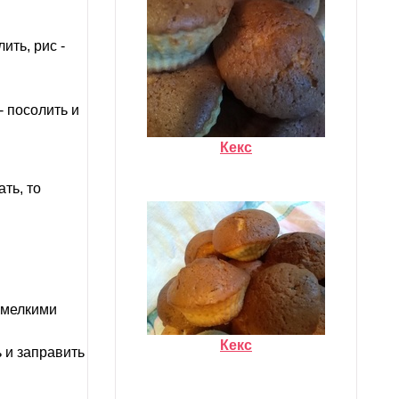
ить, рис -
- посолить и
Кекс
ть, то
ь мелкими
Кекс
 и заправить