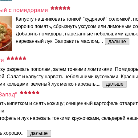
ный с помидорами
Капусту нашинковать тонкой "кудрявой" соломкой, п
хорошо помять, сбрызнуть уксусом или лимонным со
Добавить помидоры, нарезанные небольшими дольк
нарезанный лук. Заправить маслом,...
дальше
ти
ку разрезать пополам, затем тонкими ломтиками. Помидоры
ой. Салат и капусту нарвать небольшими кусочками. Красны
ми кольцами, зеленый лук мелко нарезать....
дальше
Запад"
ь кипятком и снять кожицу; очищенный картофель отварит
ли.
офель и лук нарезать тонкими кружочками, сельдерей наш
ь хорошо...
дальше