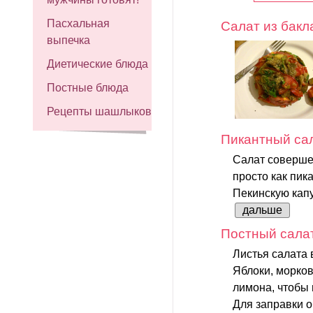
Пасхальная
Салат из бак
выпечка
Диетические блюда
Постные блюда
Рецепты шашлыков
Пикантный сал
Салат соверше
просто как пик
Пекинскую капу
дальше
Постный салат
Листья салата 
Яблоки, морков
лимона, чтобы 
Для заправки 