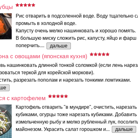
лубцы
Рис отварить в подсоленной воде. Воду тщательно сл
промыть в холодной воде.
Капусту очень мелко нашинковать и хорошо помять.
В большую миску сложить рис, капусту, яйцо и фарш 
поперчить....
дальше
она с овощами (японская кухня)
вь нашинковать длинной тонкой соломкой (если лень нареза
оваться теркой для корейской моркови).
тить, разрезать пополам и нарезать тонкими ломтиками.
ьше
ся с картофелем
Картофель отварить "в мундире", очистить, нарезат
кубиками, огурцы тоже нарезать кубиками. Добавить
измельченную рыбу и мелко рубленный лук, посолить
майонезом. Украсить салат горошком и...
дальше