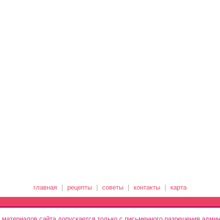
главная
|
рецепты
|
советы
|
контакты
|
карта
 материалов сайта допускается только с письменного разрешения админ