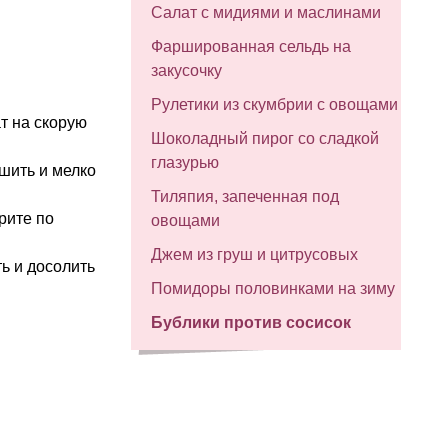
Салат с мидиями и маслинами
Фаршированная сельдь на
закусочку
Рулетики из скумбрии с овощами
т на скорую
Шоколадный пирог со сладкой
глазурью
шить и мелко
Тиляпия, запеченная под
рите по
овощами
Джем из груш и цитрусовых
ть и досолить
Помидоры половинками на зиму
Бублики против сосисок