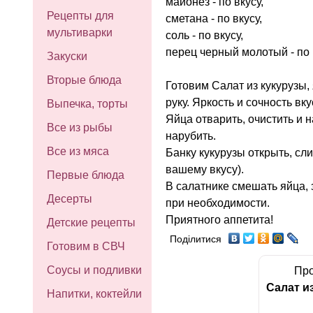
майонез - по вкусу,
Рецепты для
сметана - по вкусу,
мультиварки
соль - по вкусу,
перец черный молотый - по 
Закуски
Вторые блюда
Готовим Салат из кукурузы,
руку. Яркость и сочность вк
Выпечка, торты
Яйца отварить, очистить и 
Все из рыбы
нарубить.
Все из мяса
Банку кукурузы открыть, сл
вашему вкусу).
Первые блюда
В салатнике смешать яйца, 
Десерты
при необходимости.
Приятного аппетита!
Детские рецепты
Поділитися
Готовим в СВЧ
Соусы и подливки
Про
Салат и
Напитки, коктейли