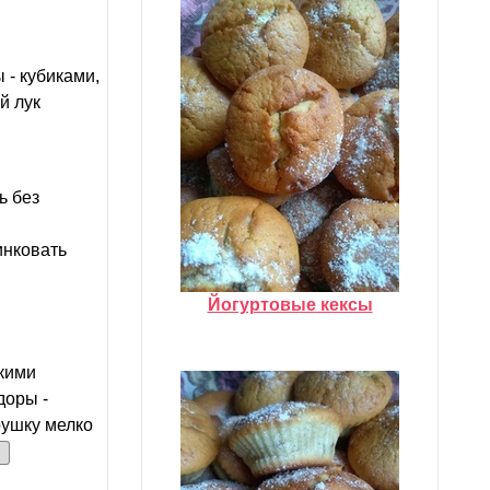
 - кубиками,
й лук
ь без
инковать
Йогуртовые кексы
нкими
доры -
рушку мелко