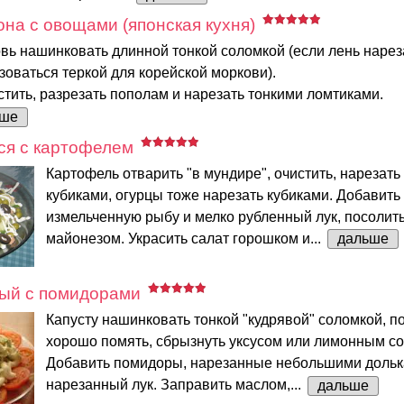
она с овощами (японская кухня)
вь нашинковать длинной тонкой соломкой (если лень нареза
оваться теркой для корейской моркови).
тить, разрезать пополам и нарезать тонкими ломтиками.
ьше
ся с картофелем
Картофель отварить "в мундире", очистить, нарезат
кубиками, огурцы тоже нарезать кубиками. Добавить
измельченную рыбу и мелко рубленный лук, посолить
майонезом. Украсить салат горошком и...
дальше
ный с помидорами
Капусту нашинковать тонкой "кудрявой" соломкой, п
хорошо помять, сбрызнуть уксусом или лимонным со
Добавить помидоры, нарезанные небольшими дольк
нарезанный лук. Заправить маслом,...
дальше