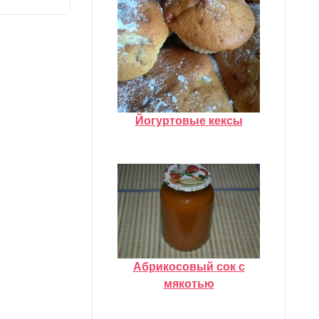
Йогуртовые кексы
Абрикосовый сок с
мякотью