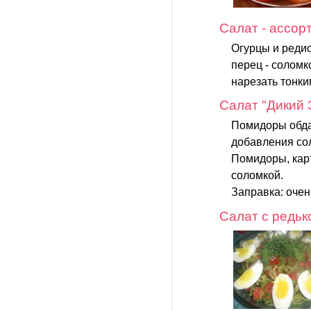
Салат - ассор
Огурцы и редис
перец - соломк
нарезать тонки
Салат "Дикий 
Помидоры обдат
добавления со
Помидоры, карт
соломкой.
Заправка: очен
Салат с редьк