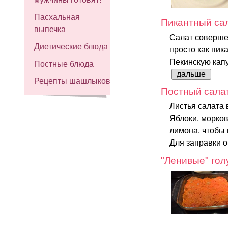
Пасхальная
Пикантный сал
выпечка
Салат соверше
Диетические блюда
просто как пик
Пекинскую капу
Постные блюда
дальше
Рецепты шашлыков
Постный салат
Листья салата 
Яблоки, морков
лимона, чтобы 
Для заправки 
"Ленивые" го