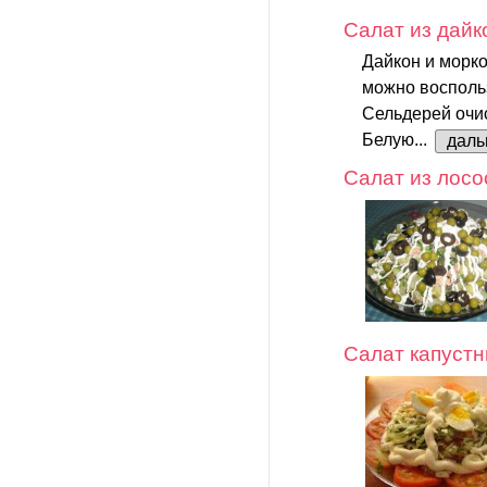
Салат из дайк
Дайкон и морко
можно воспольз
Сельдерей очис
Белую...
дал
Салат из лосо
Салат капуст