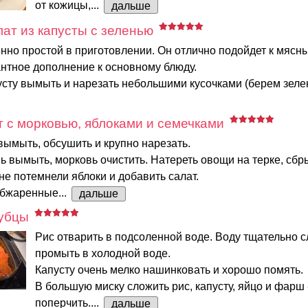
от кожицы,...
дальше
ат из капусты с зеленью
нно простой в приготовлении. Он отлично подойдет к мясн
антное дополнение к основному блюду.
сту вымыть и нарезать небольшими кусочками (берем зелену
 с морковью, яблоками и семечками
вымыть, обсушить и крупно нарезать.
ь вымыть, морковь очистить. Натереть овощи на терке, сбр
не потемнели яблоки и добавить салат.
обжаренные...
дальше
лубцы
Рис отварить в подсоленной воде. Воду тщательно сл
промыть в холодной воде.
Капусту очень мелко нашинковать и хорошо помять.
В большую миску сложить рис, капусту, яйцо и фарш 
поперчить....
дальше