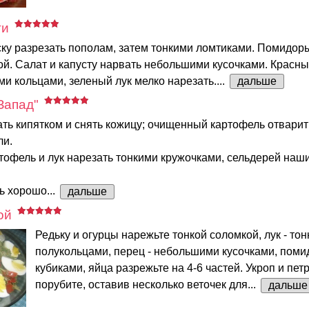
ти
ку разрезать пополам, затем тонкими ломтиками. Помидоры
ой. Салат и капусту нарвать небольшими кусочками. Красны
ми кольцами, зеленый лук мелко нарезать....
дальше
Запад"
ь кипятком и снять кожицу; очищенный картофель отварит
ли.
офель и лук нарезать тонкими кружочками, сельдерей наш
ь хорошо...
дальше
ой
Редьку и огурцы нарежьте тонкой соломкой, лук - то
полукольцами, перец - небольшими кусочками, поми
кубиками, яйца разрежьте на 4-6 частей. Укроп и пет
порубите, оставив несколько веточек для...
дальше