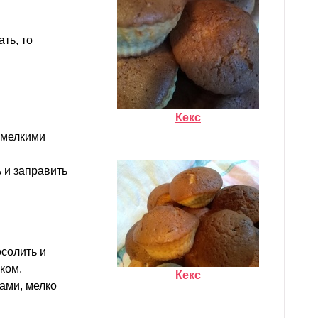
ть, то
Кекс
ь мелкими
 и заправить
осолить и
ком.
Кекс
ами, мелко