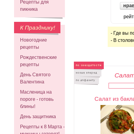
Рецепты для
нра
пикника
рейт
К Празднику!
- Где вы 
Новогодние
- В столов
рецепты
Рождественские
рецепты
Салат
День Святого
Валентина
Масленица на
Салат из бак
пороге - готовь
блины!
День защитника
Рецепты к 8 Марта -
мужчины готовят!