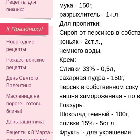
Рецепты для
мука - 150г,
пикника
разрыхлитель - 1ч.л.
Для пропитки:
К Празднику!
Сироп от персиков в собстве
коньяк - 2ст.л.,
Новогодние
рецепты
немного воды.
Крем:
Рождественские
рецепты
Сливки 33% - 0,5л,
сахарная пудра - 150г,
День Святого
Валентина
персик в собственном соку -
вишня замороженная - по в
Масленица на
пороге - готовь
Глазурь:
блины!
Шоколад темный - 100г,
День защитника
сливки 15% - 5ст.л.
Фрукты - для украшения.
Рецепты к 8 Марта -
мужчины готовят!