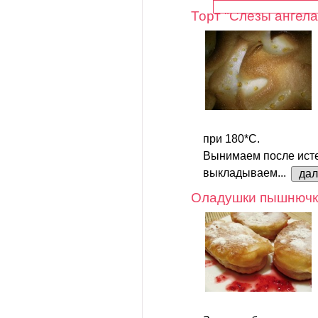
Торт "Слезы ангела
при 180*С.
Вынимаем после исте
выкладываем...
да
Оладушки пышнючк