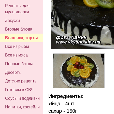
Рецепты для
мультиварки
Закуски
Вторые блюда
Выпечка, торты
Все из рыбы
Все из мяса
Первые блюда
Десерты
Детские рецепты
Готовим в СВЧ
Ингредиенты:
Соусы и подливки
Яйца - 4шт.,
Напитки, коктейли
сахар - 150г,