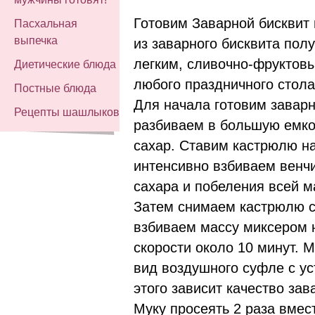
Готовим Заварной бисквит и
Пасхальная
выпечка
из заварного бисквита пол
легким, сливочно-фруктов
Диетические блюда
любого праздничного стола
Постные блюда
Для начала готовим заварн
Рецепты шашлыков
разбиваем в большую емко
сахар. Ставим кастрюлю н
интенсивно взбиваем венч
сахара и побеления всей м
Затем снимаем кастрюлю с
взбиваем массу миксером 
скорости около 10 минут. 
вид воздушного суфле с у
этого зависит качество зав
Муку просеять 2 раза вмес