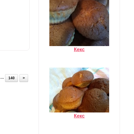
Кекс
...
140
>
Кекс