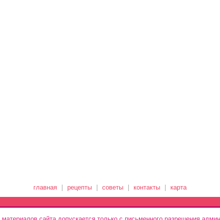
главная
|
рецепты
|
советы
|
контакты
|
карта
 материалов сайта допускается только с письменного разрешения админ