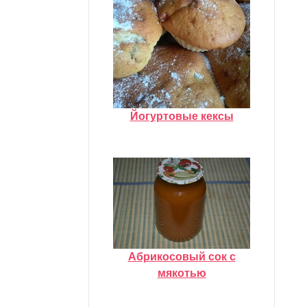
Йогуртовые кексы
Абрикосовый сок с
мякотью