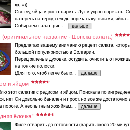
же =))
Свеклу, яйца и рис отварить. Лук и укроп порезать. 
натереть на терку, сельдь порезать кусочками, яйца -
Собираем салат: рис -...
дальше
 (оригинальное название - Шопска салата)
Предлагаю вашему вниманию рецепт салата, которы
большой популярностью в Болгарии.
Перец запечь в духовке, остудить, очистить от кожиц
на тонкие полоски.
(Для того, чтоб легче было...
дальше
ом и яйцом
блю этот салатик с редисом и яйцом. Поискала по ингредиен
я, нет. Он довольно банален и прост, но все же достаточно 
на пороге. А неопытным хозяйкам,...
дальше
дняя ёлочка"
Филе отварить до готовности (варить около 20 минут