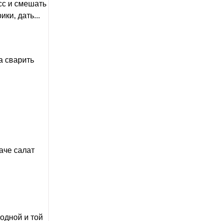
сс и смешать
ки, дать...
а сварить
аче салат
 одной и той