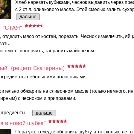
Хлеб нарезать кубиками, чеснок выдавить через пре
с 2 ст л. оливкового масла. Этой смесью залить сухари
дальше
т "СТАЯ"
, отделить мясо от костей, порезать. Чеснок измельчить, яйц
зать.
осолить, поперчить, заправить майонезом.
ый" (рецепт Екатерины)
ингредиенты небольшими полосочками.
ительно обжарить на сливочном масле (только немного, ин
жирным) с чесноком и приправами.
гредиенты,...
дальше
а в новой шубке"
Пора уже селедке обновить шубку, а то сколько лет в