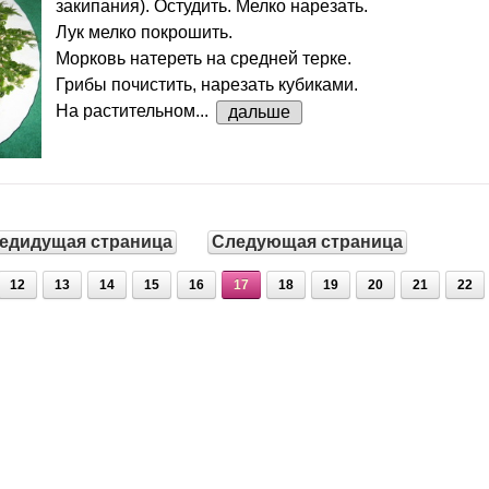
закипания). Остудить. Мелко нарезать.
Лук мелко покрошить.
Морковь натереть на средней терке.
Грибы почистить, нарезать кубиками.
На растительном...
дальше
едидущая страница
Следующая страница
12
13
14
15
16
17
18
19
20
21
22