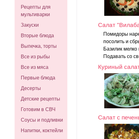
Рецепты для
мультиварки
Салат "Вилаб
Закуски
Помидоры нарез
Вторые блюда
посолить и сбр
Выпечка, торты
Базилик мелко 
Подавать со с
Все из рыбы
Куриный сала
Все из мяса
Первые блюда
Десерты
Детские рецепты
Готовим в СВЧ
Салат с печен
Соусы и подливки
Напитки, коктейли