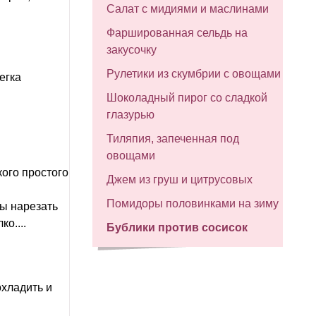
Салат с мидиями и маслинами
Фаршированная сельдь на
закусочку
Рулетики из скумбрии с овощами
егка
Шоколадный пирог со сладкой
глазурью
Тиляпия, запеченная под
овощами
кого простого
Джем из груш и цитрусовых
Помидоры половинками на зиму
бы нарезать
о....
Бублики против сосисок
охладить и