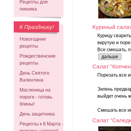
Рецепты для
пикника
К Празднику!
Куриный сала
Курицу сварить
Новогодние
вкрутую и поре
рецепты
Все смешать, п
Рождественские
дальше
рецепты
Салат "Копчен
День Святого
Порезать все 
Валентина
Зелень предвар
Масленица на
выйдет очень 
пороге - готовь
блины!
Смешать все ин
День защитника
Салат "Селедк
Рецепты к 8 Марта -
мужчины готовят!