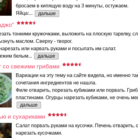
бросаем в кипящую воду на 3 минуты, остужаем.
Яйца:...
дальше
аджо"
ать тонкими кружочками, выложить на плоскую тарелку, сл
ызнуть маслом. Сверху - творог.
нарезать или нарвать руками и посыпать им салат.
вежим белым...
дальше
т со свежими грибами
Вариации на эту тему на сайте видела, но именно та
сочетания ингредиентов не нашла.
Филе отварить, порезать кубиками или порвать. Гри
пластинами. Огурцы нарезать кубиками, не очень мелк
дальше
ью и сухариками
Салат порвать руками на кусочки. Печень отварить, 
нарезать кусочками.