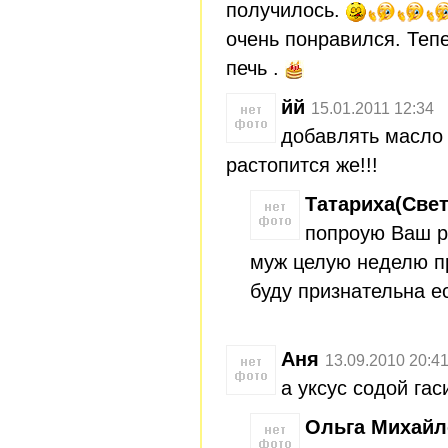
получилось.
очень понравился. Тепе
печь .
йй
15.01.2011 12:34
добавлять масло 
растопится же!!!
Татариха(Све
попроую Ваш р
муж целую неделю пр
буду признательна е
Аня
13.09.2010 20:4
а уксус содой гас
Ольга Михайл