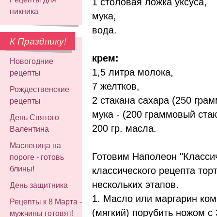
1 столовая ложка уксуса,
пикника
мука,
вода.
К Празднику!
крем:
Новогодние
1,5 литра молока,
рецепты
7 желтков,
Рождественские
2 стакана сахара (250 гра
рецепты
мука - (200 граммовый стак
День Святого
200 гр. масла.
Валентина
Масленица на
Готовим Наполеон "Класси
пороге - готовь
блины!
классического рецепта торт
нескольких этапов.
День защитника
1. Масло или маргарин ко
Рецепты к 8 Марта -
(мягкий) порубить ножом с
мужчины готовят!