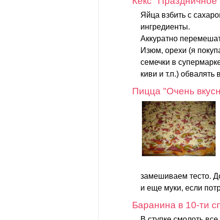
Кекс "Праздничное
Яйца взбить с сахар
ингредиенты.
Аккуратно перемешат
Изюм, орехи (я пок
семечки в супермарке
киви и т.п.) обвалять в
Пицца "Очень вкус
замешиваем тесто. Д
и еще муки, если потр
Баранина в 10-ти с
В ступке смолоть все