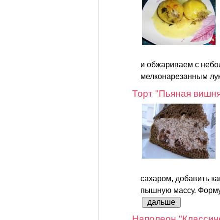
и обжариваем с небо
мелконарезанным лук
Торт "Пьяная вишн
сахаром, добавить как
пышную массу. Форму 
дальше
Наполеон "Классич