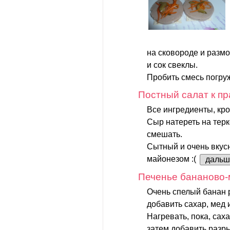
на сковороде и размо
и сок свеклы.
Пробить смесь погру
Постный салат к пр
Все ингредиенты, кро
Сыр натереть на терк
смешать.
Сытный и очень вкусн
майонезом :(
дальш
Печенье бананово
Очень спелый банан р
добавить сахар, мед 
Нагревать, пока, сах
затем добавить разр