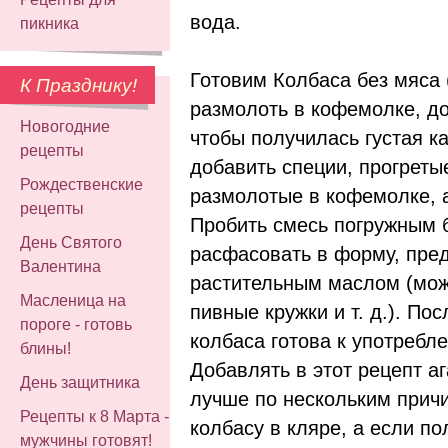
вода.
пикника
Готовим Колбаса без мяса 
К Празднику!
размолоть в кофемолке, до
Новогодние
чтобы получилась густая к
рецепты
добавить специи, прогреты
Рождественские
размолотые в кофемолке, а
рецепты
Пробить смесь погружным 
День Святого
расфасовать в форму, пре
Валентина
растительным маслом (мож
Масленица на
пивные кружки и т. д.). По
пороге - готовь
колбаса готова к употребл
блины!
Добавлять в этот рецепт а
День защитника
лучше по нескольким прич
Рецепты к 8 Марта -
колбасу в кляре, а если по
мужчины готовят!