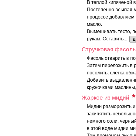
В теплой кипяченой в
Постепенно всыпая м
процессе добавляем 
масло.
Вымешивать тесто, по
рукам. Оставить...
д
Стручковая фасоль
Фасоль отварить в по
Затем переложить в р
посолить, слегка обж
Добавить выдавленн
кружочками маслины, 
Жаркое из мидий
Мидии разморозить и
закипятить небольшо
немного соли, черны
в этой воде мидии мин
Тем временем лук очи