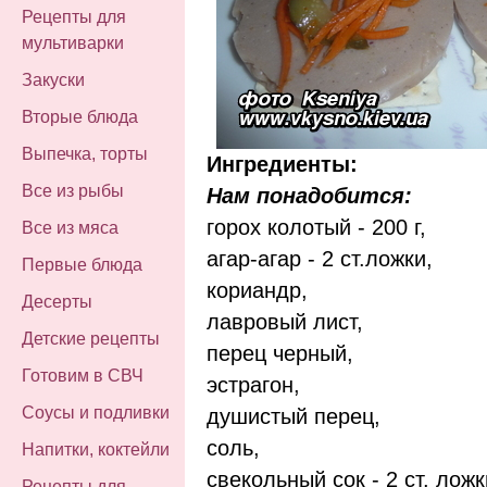
Рецепты для
мультиварки
Закуски
Вторые блюда
Выпечка, торты
Ингредиенты:
Все из рыбы
Нам понадобится:
горох колотый - 200 г,
Все из мяса
агар-агар - 2 ст.ложки,
Первые блюда
кориандр,
Десерты
лавровый лист,
Детские рецепты
перец черный,
Готовим в СВЧ
эстрагон,
Соусы и подливки
душистый перец,
соль,
Напитки, коктейли
свекольный сок - 2 ст. ложк
Рецепты для