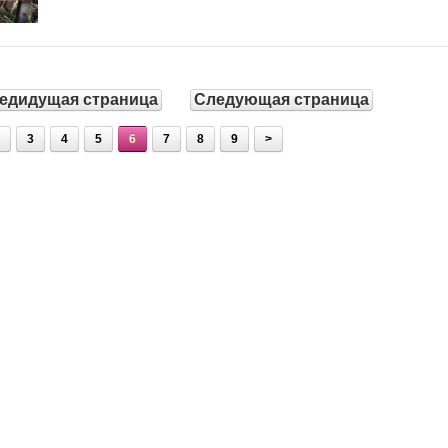
едидущая страница
Следующая страница
3
4
5
6
7
8
9
>