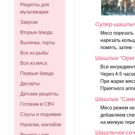
Рецепты для
мультиварки
Закуски
Супер-шашлы
Вторые блюда
Мясо порезать 
нарезать кольц
Выпечка, торты
помять, затем -
Все из рыбы
Шашлык "Ориг
Все из мяса
Все ингредиен
Первые блюда
Через 4-5 часо
При жарке мяс
Десерты
Приятного апп
Детские рецепты
Шашлык "Самы
Готовим в СВЧ
Мясо режем не
Соусы и подливки
добавляем спе
на мелкую терк
Напитки, коктейли
Шашлычок со
Рецепты для