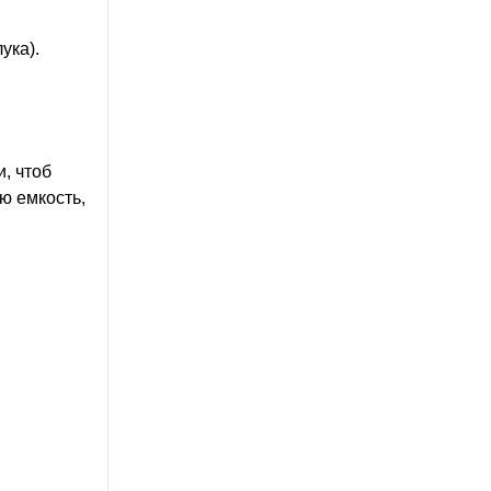
ука).
, чтоб
ю емкость,