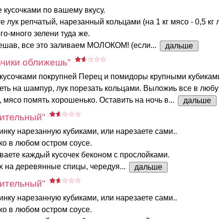
 кусочками по вашему вкусу.
 лук репчатый, нарезанный кольцами (на 1 кг мясо - 0,5 кг л
го-много зелени туда же.
шав, все это заливаем МОЛОКОМ! (если...
дальше
чики оближешь"
 кусочками покрупней Перец и помидоры крупными кубиками
ть на шампур, лук порезать кольцами. Выложиь все в любу
 мясо помять хорошенько. Оставить на ночь в...
дальше
ительный"
нку нарезанную кубиками, или нарезаете сами..
о в любом остром соусе.
ваете каждый кусочек беконом с прослойками.
 на деревянные спицы, чередуя...
дальше
ительный"
нку нарезанную кубиками, или нарезаете сами..
о в любом остром соусе.