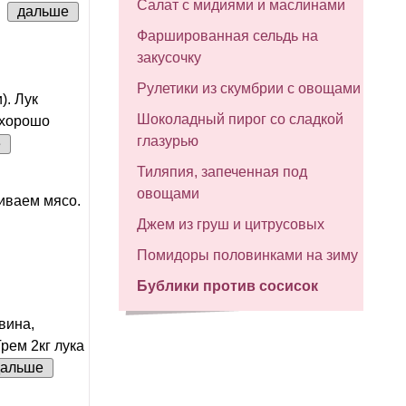
Салат с мидиями и маслинами
.
дальше
Фаршированная сельдь на
закусочку
Рулетики из скумбрии с овощами
). Лук
Шоколадный пирог со сладкой
 хорошо
глазурью
е
Тиляпия, запеченная под
овощами
иваем мясо.
Джем из груш и цитрусовых
Помидоры половинками на зиму
Бублики против сосисок
вина,
рем 2кг лука
дальше