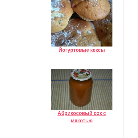
Йогуртовые кексы
Абрикосовый сок с
мякотью