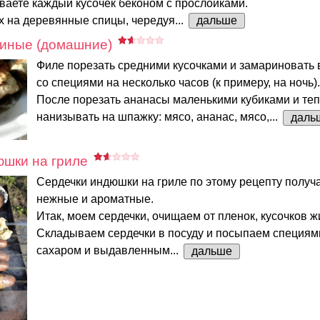
ваете каждый кусочек беконом с прослойками.
 на деревянные спицы, чередуя...
дальше
иные (домашние)
Филе порезать средними кусочками и замариновать 
со специями на несколько часов (к примеру, на ночь).
После порезать ананасы маленькими кубиками и те
нанизывать на шпажку: мясо, ананас, мясо,...
даль
юшки на гриле
Сердечки индюшки на гриле по этому рецепту получ
нежные и ароматные.
Итак, моем сердечки, очищаем от пленок, кусочков ж
Складываем сердечки в посуду и посыпаем специями
сахаром и выдавленным...
дальше