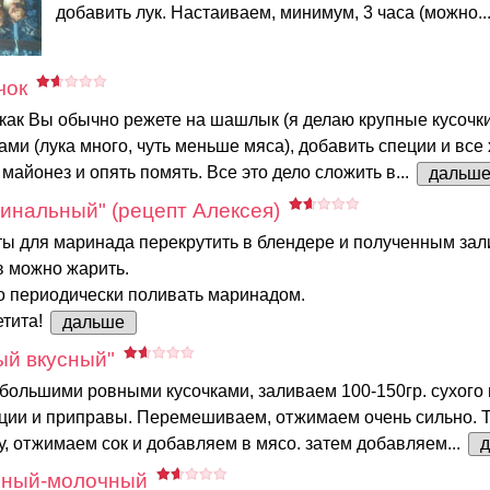
добавить лук. Настаиваем, минимум, 3 часа (можно..
чок
как Вы обычно режете на шашлык (я делаю крупные кусочки
ами (лука много, чуть меньше мяса), добавить специи и все
 майонез и опять помять. Все это дело сложить в...
дальш
инальный" (рецепт Алексея)
ты для маринада перекрутить в блендере и полученным зал
в можно жарить.
о периодически поливать маринадом.
етита!
дальше
й вкусный"
большими ровными кусочками, заливаем 100-150гр. сухого 
ции и приправы. Перемешиваем, отжимаем очень сильно. Т
у, отжимаем сок и добавляем в мясо. затем добавляем...
чный-молочный