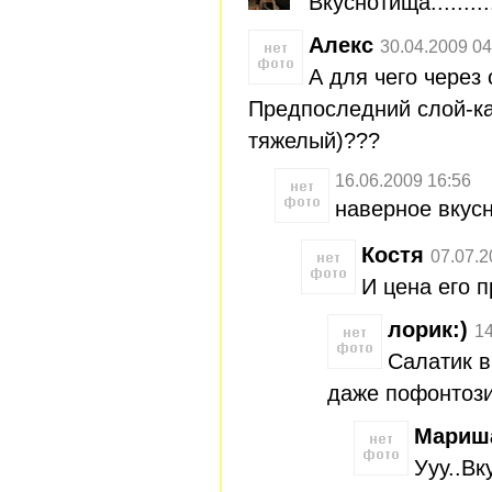
Вкуснотища...........
Алекс
30.04.2009 04
А для чего через
Предпоследний слой-к
тяжелый)???
16.06.2009 16:56
наверное вкус
Костя
07.07.2
И цена его 
лорик:)
14
Салатик в
даже пофонтози
Мариш
Ууу..Вк