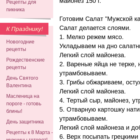
майонез 150 г.
Рецепты для
пикника
Готовим Салат "Мужской ка
Салат делается слоями.
К Празднику!
1. Мелко режем мясо.
Новогодние
Укладываем на дно салатн
рецепты
Легкий слой майонеза.
Рождественские
2. Вареные яйца не терке,
рецепты
утрамбовываем.
День Святого
3. Грибы обжариваем, ост
Валентина
Легкий слой майонеза.
Масленица на
4. Тертый сыр, майонез, у
пороге - готовь
5. Отварную картошку нати
блины!
утрамбовываем.
День защитника
Легкий слой майонеза и до
Рецепты к 8 Марта -
6. Верх посыпать грецкими
мужчины готовят!