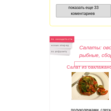
показать еще 33
коментариев
Салаты: ово
рыбные, сб
Салат из баклажан
полуколечками, слег