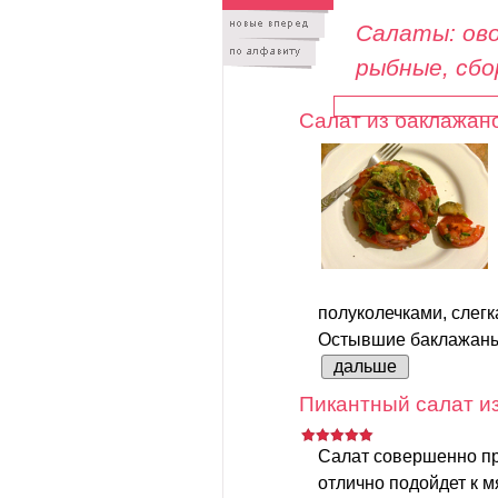
Салаты: ово
рыбные, сб
Салат из баклажан
полуколечками, слег
Остывшие баклажаны 
дальше
Пикантный салат из
Салат совершенно пр
отлично подойдет к 