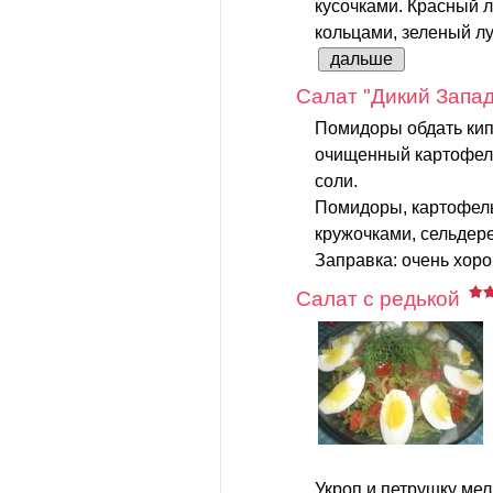
кусочками. Красный л
кольцами, зеленый лук
дальше
Салат "Дикий Запад
Помидоры обдать кип
очищенный картофель
соли.
Помидоры, картофель
кружочками, сельдер
Заправка: очень хоро
Салат с редькой
Укроп и петрушку мел