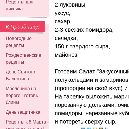
Рецепты для
2 луковицы,
пикника
уксус,
сахар,
К Празднику!
2-3 свежих помидора,
селедка,
Новогодние
рецепты
150 г твердого сыра,
майонез.
Рождественские
рецепты
Готовим Салат "Закусочный
День Святого
Валентина
полукольцами и замаринова
(пропорции на свой вкус) и
Масленица на
пороге - готовь
На тарелку выложить марин
блины!
порезанную дольками, очи
День защитника
помидоры, нарезанные куб
и потереть сверху сыр.
Рецепты к 8 Марта -
мужчины готовят!