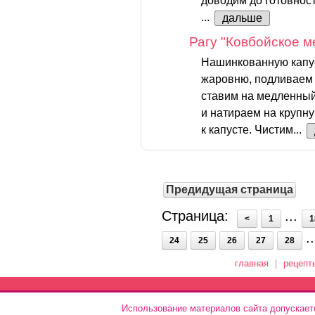
доводим до готовност
...
дальше
Рагу "Ковбойское м
Нашинкованную капус
жаровню, подливаем н
ставим на медленный
и натираем на крупн
к капусте. Чистим...
Предидущая страница
Страница:
...
<
1
1
.
24
25
26
27
28
главная
|
рецепт
Использование материалов сайта допускает