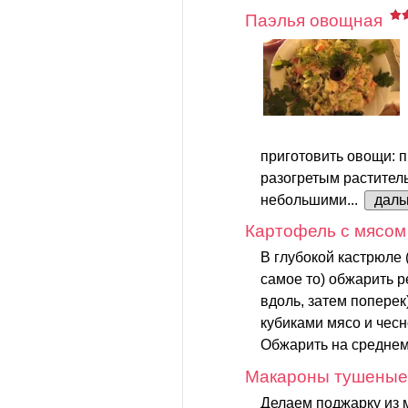
Паэлья овощная
приготовить овощи: п
разогретым растите
небольшими...
дал
Картофель с мясом
В глубокой кастрюле (
самое то) обжарить р
вдоль, затем поперек
кубиками мясо и чесн
Обжарить на среднем 
Макароны тушеные
Делаем поджарку из м