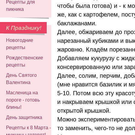
Рецепты для
чтобы была готова) и - к мо
пикника
же, как с картофелем, пос
баклажанами.
К Празднику!
Далее, обжариваем до проз
нарезанный кубиками и вы
Новогодние
рецепты
жаровню. Кладём порезанн
Добавляем кукурузу с жидк
Рождественские
рецепты
консервированную или зар
Далее, солим, перчим, доб
День Святого
Валентина
(мне нравится базилик и м
5-10. Потом всю эту красо
Масленица на
пороге - готовь
и накрываем крышкой или с
блины!
открытой крышкой.
День защитника
Можно экспериментировать
то заменить, чего-то не дол
Рецепты к 8 Марта -
мужчины готовят!