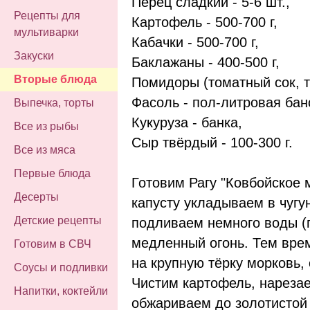
Перец сладкий - 5-6 шт.,
Рецепты для
Картофель - 500-700 г,
мультиварки
Кабачки - 500-700 г,
Закуски
Баклажаны - 400-500 г,
Вторые блюда
Помидоры (томатный сок, т
Фасоль - пол-литровая бан
Выпечка, торты
Кукуруза - банка,
Все из рыбы
Сыр твёрдый - 100-300 г.
Все из мяса
Первые блюда
Готовим Рагу "Ковбойское
Десерты
капусту укладываем в чугу
Детские рецепты
подливаем немного воды (гд
медленный огонь. Тем вре
Готовим в СВЧ
на крупную тёрку морковь, 
Соусы и подливки
Чистим картофель, нарезае
Напитки, коктейли
обжариваем до золотистой 