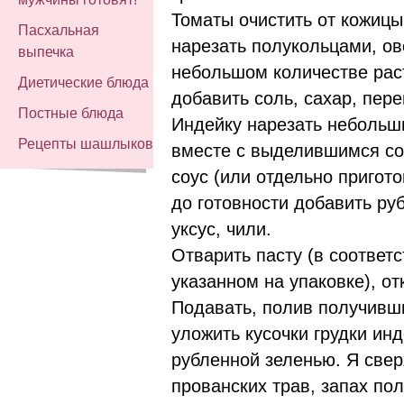
Томаты очистить от кожицы
Пасхальная
нарезать полукольцами, о
выпечка
небольшом количестве рас
Диетические блюда
добавить соль, сахар, пере
Постные блюда
Индейку нарезать небольш
Рецепты шашлыков
вместе с выделившимся со
соус (или отдельно пригото
до готовности добавить ру
уксус, чили.
Отварить пасту (в соответ
указанном на упаковке), от
Подавать, полив получивш
уложить кусочки грудки ин
рубленной зеленью. Я све
прованских трав, запах по