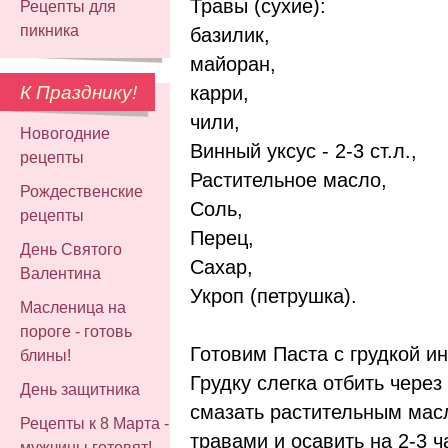
Травы (сухие):
Рецепты для
пикника
базилик,
майоран,
карри,
К Празднику!
чили,
Новогодние
Винный уксус - 2-3 ст.л.,
рецепты
Растительное масло,
Рождественские
Соль,
рецепты
Перец,
День Святого
Сахар,
Валентина
Укроп (петрушка).
Масленица на
пороге - готовь
Готовим Паста с грудкой и
блины!
Грудку слегка отбить через
День защитника
смазать растительным мас
Рецепты к 8 Марта -
травами и осавить на 2-3 
мужчины готовят!