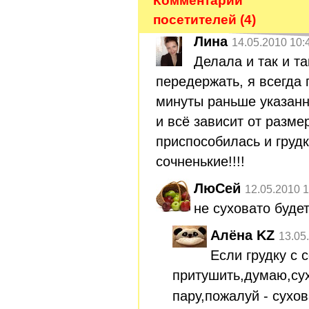
Комментарии
посетителей (4)
Лина
14.05.2010 10:
Делала и так и та
передержать, я всегда 
минуты раньше указан
и всё зависит от разме
приспособилась и груд
сочненькие!!!!
ЛюСей
12.05.2010 1
не суховато буде
Алёна KZ
13.05
Если грудку с 
притушить,думаю,сух
пару,пожалуй - сухов