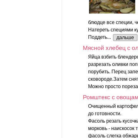
блюдце все специи, ч
Натереть специями ку
Поддеть...
дальше
Мясной хлебец с о
Яйца взбить блендеро
разрезать оливки по
порубить. Перец запе
сковороде.Затем снят
Можно просто порезат
Ромштекс с овоща
Очищенный картофель
до готовности.
Фасоль резать кусоч
морковь - наискосок 
фасоль слегка обжари