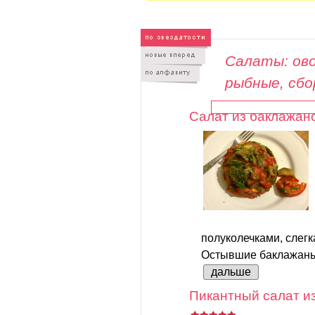
Салаты: ово
рыбные, сб
Салат из баклажан
полуколечками, слег
Остывшие баклажаны 
дальше
Пикантный салат из