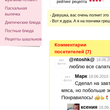
рейтинг рецепта
Пасхальная
выпечка
- Девушка, вас очень полнит это
- Вот я дура. А я на пончики гре
Диетические блюда
Постные блюда
Рецепты шашлыков
Комментарии
посетителей (7)
@ntoshk@
18.06.2
люблю все салаты
Марк
18.06.2010 
Сделал на зав
мяса, но побольше з
Понравилось!
ксения
18.06