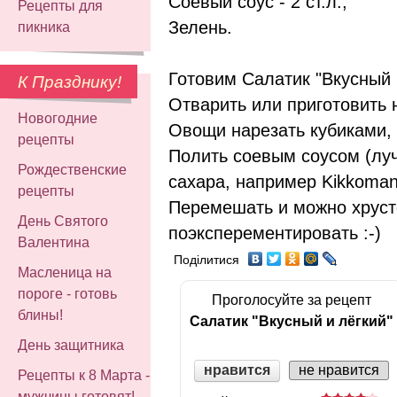
Соевый соус - 2 ст.л.,
Рецепты для
Зелень.
пикника
Готовим Салатик "Вкусный 
К Празднику!
Отварить или приготовить н
Новогодние
Овощи нарезать кубиками, 
рецепты
Полить соевым соусом (луч
Рождественские
сахара, например Kikkoman
рецепты
Перемешать и можно хруст
День Святого
поэксперементировать :-)
Валентина
Поділитися
Масленица на
пороге - готовь
Проголосуйте за рецепт
блины!
Салатик "Вкусный и лёгкий"
День защитника
нравится
не нравится
Рецепты к 8 Марта -
мужчины готовят!