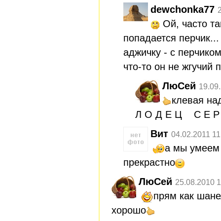
dewchonka77
Ой, часто т
попадается перчик...
аджичку - с перчико
что-то он не жгучий п
ЛюСей
19.09
клевая на
Л О Д Е Ц С Е Р 
Вит
04.02.2011 11
а мы умеем 
прекрастно
ЛюСей
25.08.2010 1
прям как шан
хорошо