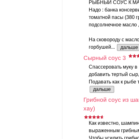
РЫБНЫЙ СОУС К М
Надо : банка консер
томатной пасы (380 г
подсолнечное масло 
На сковороду с масло
горбушей...
дальше
Сырный соус 3
Спассеровать муку в 
добавить тертый сыр,
Подавать как к рыбе 
дальше
Грибной соус из ша
хау)
Как известно, шампи
выраженным грибным 
Чтобы усилить грибно