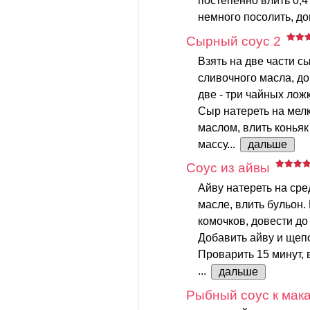
постепенно влить 0,4
немного посолить, до
Сырный соус 2
Взять на две части с
сливочного масла, до
две - три чайных ложк
Cыp натеpеть на мелк
маслом, влить конья
массу...
дальше
Соус из айвы
Айву натереть на сре
масле, влить бульон
комочков, довести до
Добавить айву и щепо
Проварить 15 минут,
...
дальше
Рыбный соус к мак