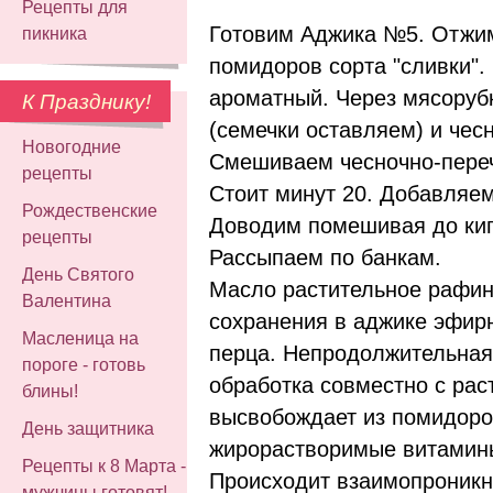
Рецепты для
Готовим Аджика №5. Отжим
пикника
помидоров сорта "сливки". 
ароматный. Через мясоруб
К Празднику!
(семечки оставляем) и чесн
Новогодние
Смешиваем чесночно-переч
рецепты
Стоит минут 20. Добавляем 
Рождественские
Доводим помешивая до кип
рецепты
Рассыпаем по банкам.
День Святого
Масло растительное рафин
Валентина
сохранения в аджике эфирн
Масленица на
перца. Непродолжительная
пороге - готовь
обработка совместно с ра
блины!
высвобождает из помидоро
День защитника
жирорастворимые витамины
Рецепты к 8 Марта -
Происходит взаимопроник
мужчины готовят!