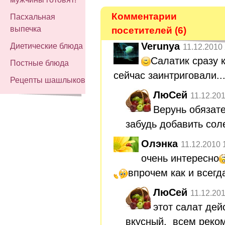
Комментарии
Пасхальная
выпечка
посетителей (6)
Verunya
Диетические блюда
11.12.2010
Салатик сразу к
Постные блюда
сейчас заинтриговали...
Рецепты шашлыков
ЛюСей
11.12.20
Верунь обязате
забудь добавить сол
Олэнка
11.12.2010 
очень интересно
впрочем как и всегд
ЛюСей
11.12.20
этот салат дей
вкусный, всем реко