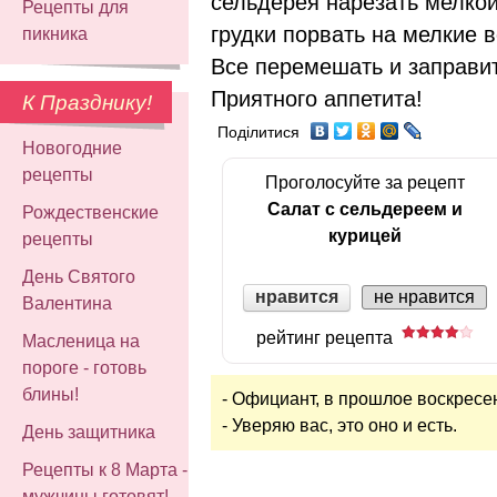
сельдерея нарезать мелко
Рецепты для
грудки порвать на мелкие 
пикника
Все перемешать и заправи
Приятного аппетита!
К Празднику!
Поділитися
Новогодние
рецепты
Проголосуйте за рецепт
Салат с сельдереем и
Рождественские
курицей
рецепты
День Святого
нравится
не нравится
Валентина
рейтинг рецепта
Масленица на
пороге - готовь
блины!
- Официант, в прошлое воскресе
- Уверяю вас, это оно и есть.
День защитника
Рецепты к 8 Марта -
мужчины готовят!