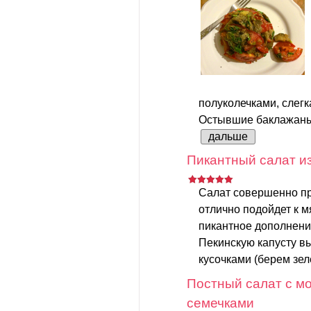
полуколечками, слег
Остывшие баклажаны 
дальше
Пикантный салат из
Салат совершенно пр
отлично подойдет к 
пикантное дополнени
Пекинскую капусту в
кусочками (берем зеле
Постный салат с мо
семечками