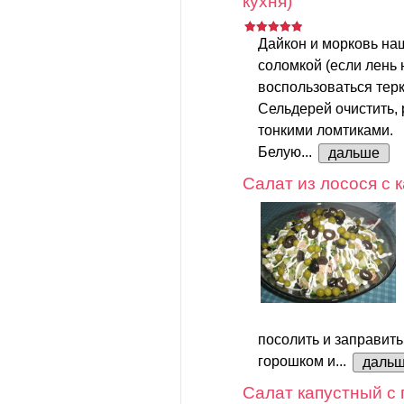
кухня)
Дайкон и морковь на
соломкой (если лень 
воспользоваться терк
Сельдерей очистить, 
тонкими ломтиками.
Белую...
дальше
Салат из лосося с
посолить и заправить
горошком и...
даль
Салат капустный с