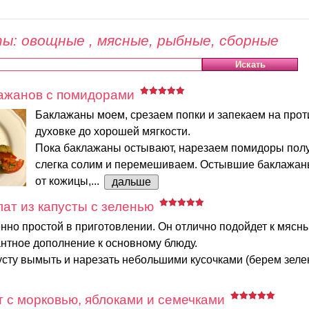
ы: овощные , мясные, рыбные, сборные
лажанов с помидорами
Баклажаны моем, срезаем попки и запекаем на прот
духовке до хорошей мягкости.
Пока баклажаны остывают, нарезаем помидоры полу
слегка солим и перемешиваем. Остывшие баклажа
от кожицы,...
дальше
ат из капусты с зеленью
нно простой в приготовлении. Он отлично подойдет к мясн
антное дополнение к основному блюду.
сту вымыть и нарезать небольшими кусочками (берем зелену
 с морковью, яблоками и семечками