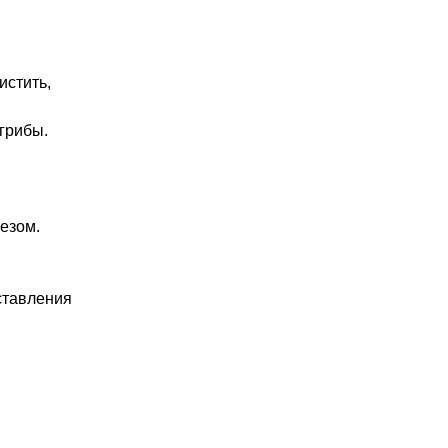
истить,
грибы.
езом.
ставления