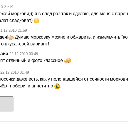
10 21:19
ежей моркови))) я в след раз так и сделаю, для меня с варе
алат сладковат)
21.12.2010 21:59
дея!
Думаю морковку можно и обжарить, и измельчить "ко
о вкуса -свой вариант!
лана
22.12.2010 00:49
епт отличный и фото классное
22.12.2010 01:49
осочки даже есть, как у полопавшейся от сочности морков
чёрт побери, и аппетитно
.