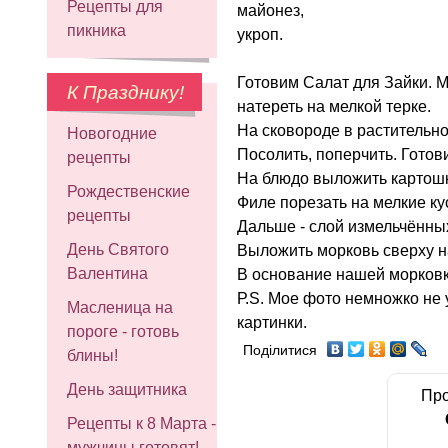
Рецепты для
майонез,
пикника
укроп.
Готовим Салат для Зайки. М
К Празднику!
натереть на мелкой терке.
На сковороде в растительно
Новогодние
Посолить, поперчить. Готови
рецепты
На блюдо выложить картошку
Рождественские
Филе порезать на мелкие ку
рецепты
Дальше - слой измельчённы
День Святого
Выложить морковь сверху н
Валентина
В основание нашей морковк
Р.S. Мое фото немножко не 
Масленица на
картинки.
пороге - готовь
Поділитися
блины!
День защитника
Про
Рецепты к 8 Марта -
мужчины готовят!