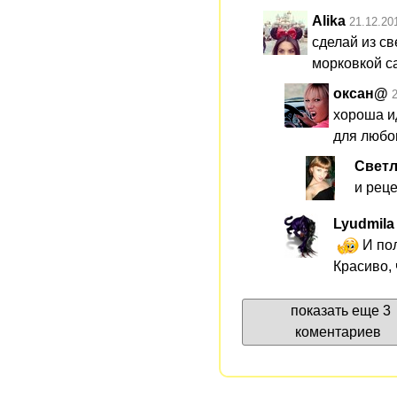
Alika
21.12.20
сделай из св
морковкой с
оксан@
хороша и
для любог
Свет
и рец
Lyudmila
И пол
Красиво, 
показать еще 3
коментариев