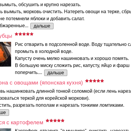
вымыть, обсушить и крупно нарезать.
ь вымыть, морковь очистить. Натереть овощи на терке, сбр
не потемнели яблоки и добавить салат.
обжаренные...
дальше
лубцы
Рис отварить в подсоленной воде. Воду тщательно сл
промыть в холодной воде.
Капусту очень мелко нашинковать и хорошо помять.
В большую миску сложить рис, капусту, яйцо и фарш 
поперчить....
дальше
она с овощами (японская кухня)
вь нашинковать длинной тонкой соломкой (если лень нареза
оваться теркой для корейской моркови).
тить, разрезать пополам и нарезать тонкими ломтиками.
ьше
ся с картофелем
Картофель отварить "в мундире", очистить, нарезат