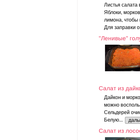
Листья салата 
Яблоки, морков
лимона, чтобы 
Для заправки 
"Ленивые" го
Салат из дайк
Дайкон и морко
можно воспольз
Сельдерей очис
Белую...
дал
Салат из лосо