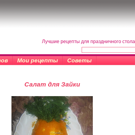
Лучшие рецепты для праздничного стола
тов
Мои рецепты
Советы
Салат для Зайки