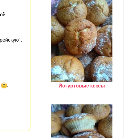
ной
рейскую",
и
.
Йогуртовые кексы