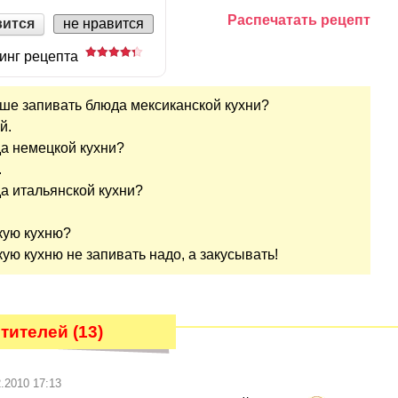
Распечатать рецепт
вится
не нравится
инг рецепта
ше запивать блюда мексиканской кухни?
й.
да немецкой кухни?
.
да итальянской кухни?
.
скую кухню?
скую кухню не запивать надо, а закусывать!
тителей (13)
2.2010 17:13