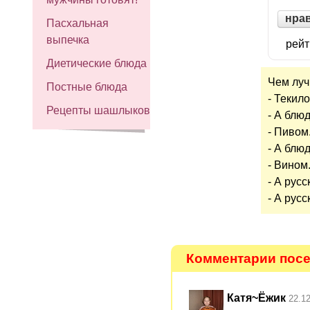
нра
Пасхальная
выпечка
рейт
Диетические блюда
Чем луч
Постные блюда
- Текило
Рецепты шашлыков
- А блю
- Пивом
- А блю
- Вином
- А рус
- А рус
Комментарии посе
Катя~Ёжик
22.1