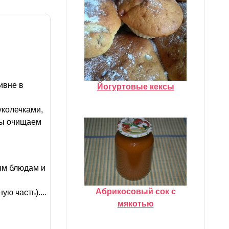
ивне в
Йогуртовые кексы
колечками,
ны очищаем
ым блюдам и
Абрикосовый сок с
ю часть)....
мякотью