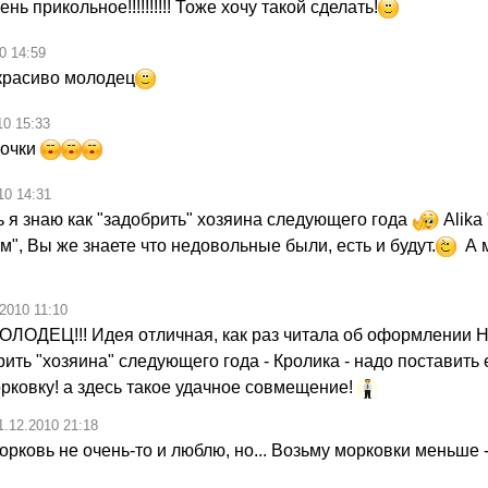
ь прикольное!!!!!!!!!! Тоже хочу такой сделать!
0 14:59
расиво молодец
10 15:33
вочки
10 14:31
 я знаю как "задобрить" хозяина следующего года
Alika
м", Вы же знаете что недовольные были, есть и будут.
А м
.2010 11:10
ЛОДЕЦ!!! Идея отличная, как раз читала об оформлении НГ
ить "хозяина" следующего года - Кролика - надо поставить 
рковку! а здесь такое удачное совмещение!
1.12.2010 21:18
рковь не очень-то и люблю, но... Возьму морковки меньше -