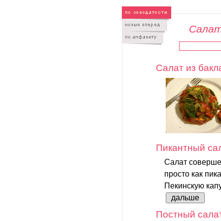
Салат
Салат из бак
Пикантный сал
Салат соверше
просто как пик
Пекинскую капу
дальше
Постный салат