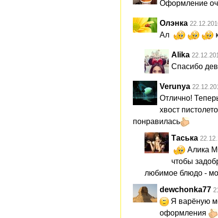
Оформление очен
Олэнка
22.12.201
Ал
к
Alika
22.12.20
Спасибо де
Verunya
22.12.20
Отлично! Теперь
хвост пистолето
понравилась
Таська
22.12
Алика МО
чтобы задобр
любимое блюдо - мо
dewchonka77
2
Я варёную мо
оформления