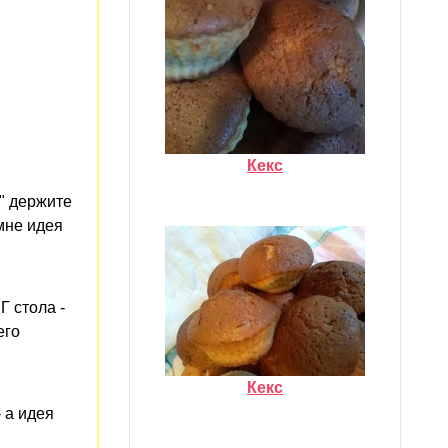
Кекс
 " держите
не идея
 стола -
его
Кекс
 а идея