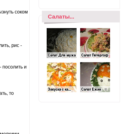
ызнуть соком
Салаты...
ить, рис -
- посолить и
ть, то
ь мелкими