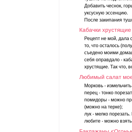
Добавить чеснок, горь
уксусную эссенцию.
После закипания туши
Кабачки хрустящие
Рецепт не мой, дала 
то, что осталось (по
съедено моими дома
себя оправдало - каб
хрустящие. Так что, 
Любимый салат мо
Морковь - измельчить
перец - тонко порезат
помидоры - можно пр
(можно на терке);
лук - мелко порезать.
любите - можно взять.
Баклажаны <Огонь