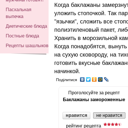
Когда баклажаны замерзнут 
Пасхальная
уложить стопочкой. Так па
выпечка
"язычки", сложить все стоп
Диетические блюда
полиэтиленовый пакет, либ
Постные блюда
Хранить в морозильной ка
Когда понадобятся, вынуть
Рецепты шашлыков
на сухую сковороду, на тих
готовить вкусные баклажа
начинкой.
Поділитися
Проголосуйте за рецепт
Баклажаны замороженные
нравится
не нравится
рейтинг рецепта