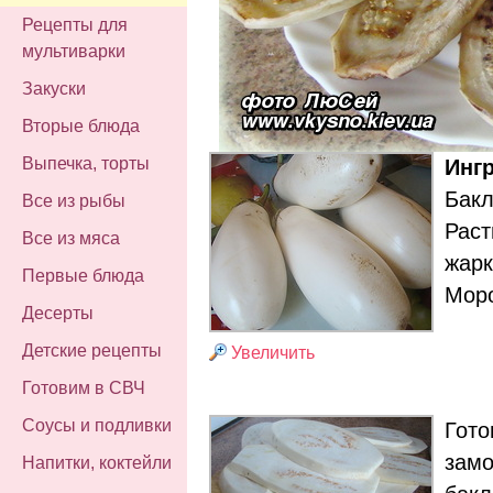
Рецепты для
мультиварки
Закуски
Вторые блюда
Выпечка, торты
Инг
Бак
Все из рыбы
Раст
Все из мяса
жарк
Первые блюда
Моро
Десерты
Детские рецепты
Увеличить
Готовим в СВЧ
Соусы и подливки
Гот
замо
Напитки, коктейли