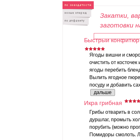
Закатки, вар
заготовки н
Быстрый конфитюр 
Ягоды вишни и смор
очистить от косточек 
ягоды перебить блен
Вылить ягодное пюре
посуду и добавить сах
дальше
Икра грибная
Грибы отварить в сол
дуршлаг, промыть хо
порубить (можно проп
Помидоры смолоть. Л