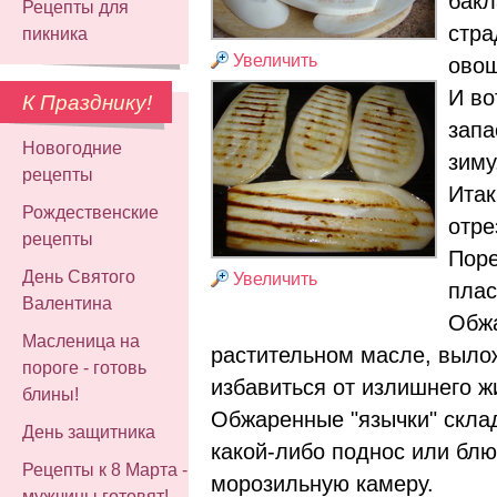
бакл
Рецепты для
стра
пикника
Увеличить
овощ
И во
К Празднику!
запа
Новогодние
зиму
рецепты
Итак
Рождественские
отре
рецепты
Поре
День Святого
Увеличить
плас
Валентина
Обжа
Масленица на
растительном масле, вылож
пороге - готовь
избавиться от излишнего ж
блины!
Обжаренные "язычки" скла
День защитника
какой-либо поднос или блю
Рецепты к 8 Марта -
морозильную камеру.
мужчины готовят!