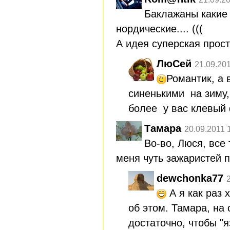
Баклажаны какие 
нордические.... (((
А идея суперская прост
ЛюСей
21.09.20
Романтик, а 
синенькими на зиму,
более у вас клевый
Тамара
20.09.2011 
Во-во, Люся, все 
меня чуть зажаристей 
dewchonka77
А я как раз 
об этом. Тамара, на
достаточно, чтобы "