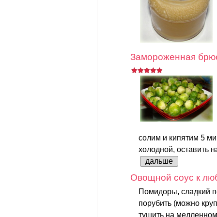
Замороженная брюс
солим и кипятим 5 ми
холодной, оставить на
дальше
Овощной соус к лю
Помидоры, сладкий п
порубить (можно круп
тушить на медленном 