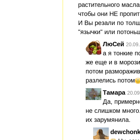
растительного масла
чтобы они НЕ пропит
И Вы резали по толщ
"язычки" или потонь
ЛюСей
20.09
а я тонкие п
же еще и в морози
потом разморажив
разлелись потом
Тамара
20.09
Да, примерн
не слишком много.
их зарумянила.
dewchonk