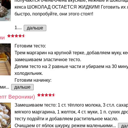
получаются очень-очень вкусные, нежные и шокола
кекса ШОКОЛАД ОСТАЕТСЯ ЖИДКИМ! Готовить их л
быстро, попробуйте, они этого стоят!
1....
дальше
ми
Готовим тесто:
Трем маргарин на крупной терке, добавляем муку, ке
замешиваем эластичное тесто.
Делим тесто на 2 равные части и убираем на 30 мину
холодильник.
Готовим начинку:
ми...
дальше
епт Вероники)
Замешиваем тесто: 1 ст. тёплого молока, 3 ст.л. сахар
мягкого маргарина, 1 желток, 4 ст. муки, 1 п. сухих 
тесту подойти и добавляем растительное масло.
Очищаем от яблок шкурку, режем маленькими...
да