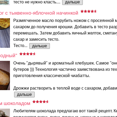
тесто не нужно класть....
дальше
г с тыквенно-яблочной начинкой
Размягченное масло порубить ножом с просеянной м
сахаром до получения крошки. Добавить в тесто раз
перемешать. Затем добавить яичный желток, сметан
сахар и замесить тесто.
Тесто...
дальше
родный"
Очень "дырявый" и ароматный хлебушек. Самое "он
бутеров ))) Технология частично заимствована из те
приготовления классической чиабатты.
Дрожжи растворить в теплой воде с сахаром, добавить 
дальше
им шоколадом
Любителям шоколада предлагаю вот такой рецепт. К