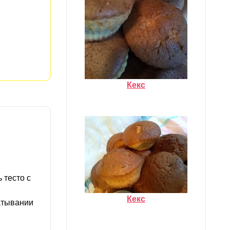
Кекс
 тесто с
Кекс
катывании