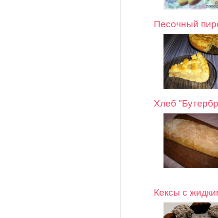
Песочный пиро
Хлеб "Бутерб
Кексы с жидк