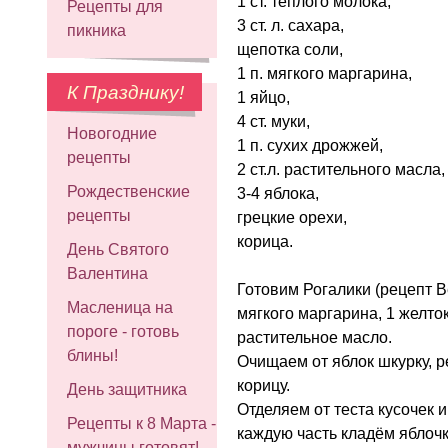
1 ст. тёплого молока,
Рецепты для
3 ст. л. сахара,
пикника
щепотка соли,
1 п. мягкого маргарина,
К Празднику!
1 яйцо,
4 ст. муки,
Новогодние
1 п. сухих дрожжей,
рецепты
2 ст.л. растительного масла,
Рождественские
3-4 яблока,
рецепты
грецкие орехи,
корица.
День Святого
Валентина
Готовим Рогалики (рецепт Ве
Масленица на
мягкого маргарина, 1 желток
пороге - готовь
растительное масло.
блины!
Очищаем от яблок шкурку, р
корицу.
День защитника
Отделяем от теста кусочек и
Рецепты к 8 Марта -
каждую часть кладём яблочк
мужчины готовят!