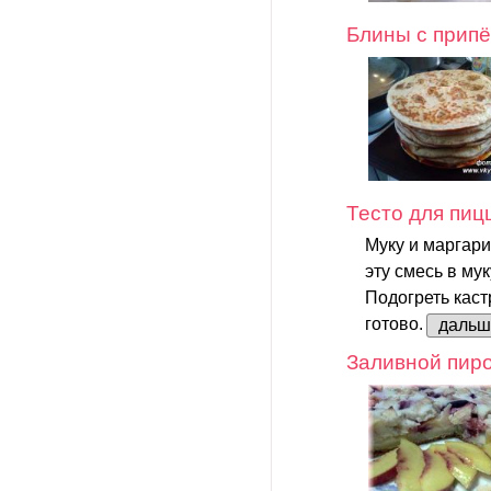
Блины с прип
Тесто для пиц
Муку и маргари
эту смесь в мук
Подогреть каст
готово.
дальш
Заливной пир