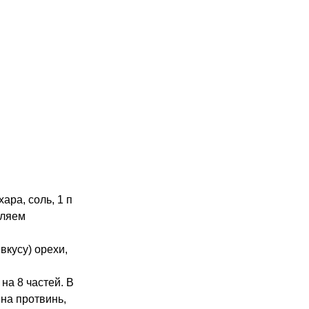
ара, соль, 1 п
вляем
вкусу) орехи,
на 8 частей. В
на протвинь,