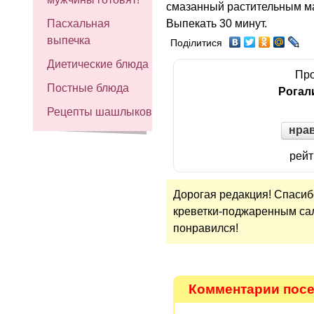
смазанный растительным м
Выпекать 30 минут.
Пасхальная
выпечка
Поділитися
Диетические блюда
Про
Постные блюда
Рогал
Рецепты шашлыков
нра
рейт
Дорогая редакция! Спасиб
креветки-поджаренным сал
понравился!
Комментарии посет