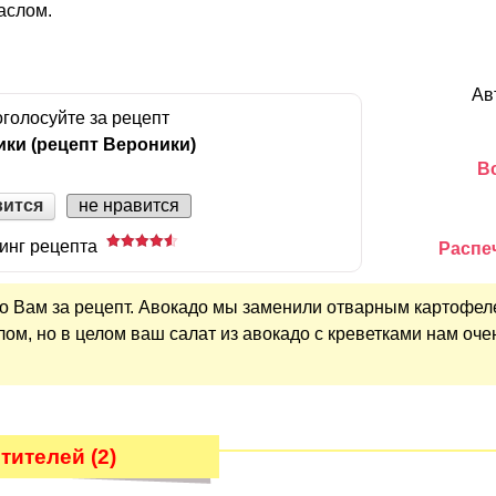
аслом.
Ав
голосуйте за рецепт
ики (рецепт Вероники)
В
вится
не нравится
инг рецепта
Распе
о Вам за рецепт. Авокадо мы заменили отварным картофел
ом, но в целом ваш салат из авокадо с креветками нам оче
ителей (2)