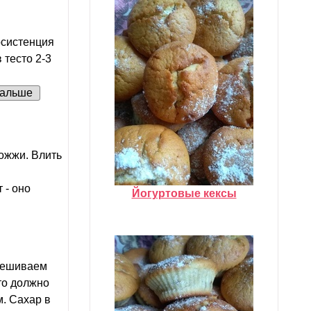
косистенция
 тесто 2-3
альше
рожжи. Влить
 - оно
Йогуртовые кексы
смешиваем
сто должно
м. Сахар в