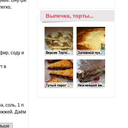
дные. Внутри
егко,
Выпечка, торты...
фир, соду и
т в
а, соль, 1 п
дрожжей. Даём
льше