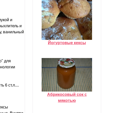
укой и
рыхлитель и
у, ванильный
Йогуртовые кексы
о" для
хнологии
6 ст.л....
Абрикосовый сок с
мякотью
ексы