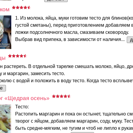
ёком
1. Из молока, яйца, муки готовим тесто для блинов(
густой сметаны), перед приготовлением добавляем в
ложки подсолнечного масла, смазиваем сковороду.
Выбрав вид припека, в зависимости от наличия...
д
цы
н растереть. В отдельной тарелке смешать молоко, яйцо, д
у и маргарин, замесить тесто.
рюлю с водой и положить в воду тесто. Когда тесто всплывет
е
ог «Щедрая осень»
Тесто:
Растопить маргарин и пока он остынет, тщательно 
творог с яйцом, добавляем маргарин, соду, муку. Те
быть средне-мягким, не тугим и чтоб не липло к рука