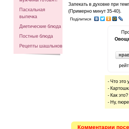
Запекать в духовке при тем
Пасхальная
(Примерно минут 35-40).
выпечка
Поділитися
Диетические блюда
Про
Постные блюда
Овощн
Рецепты шашлыков
нра
рейт
- Что это
- Картошк
- Как это?
- Ну, пюр
Комментарии посет