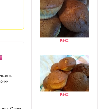
Кекс
чками.
очки.
Кекс
тыквы. Самое