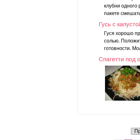
клубни одного 
пакете смешать
Гусь с капусто
Гуся хорошо пр
солью. Положит
готовности. Мол
Спагетти под
Пр