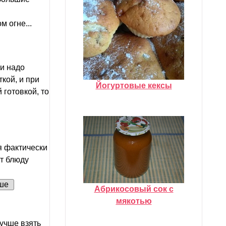
 огне...
ли надо
ткой, и при
Йогуртовые кексы
 готовкой, то
я фактически
т блюду
ше
Абрикосовый сок с
мякотью
Лучше взять