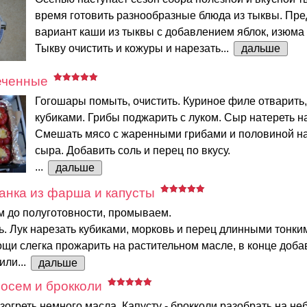
время готовить разнообразные блюда из тыквы. Пр
вариант каши из тыквы с добавлением яблок, изюма 
Тыкву очистить и кожуры и нарезать...
дальше
еченные
Гогошары помыть, очистить. Куриное филе отварить,
кубиками. Грибы поджарить с луком. Сыр натереть на
Смешать мясо с жаренными грибами и половиной на
сыра. Добавить соль и перец по вкусу.
...
дальше
анка из фарша и капусты
м до полуготовности, промываем.
. Лук нарезать кубиками, морковь и перец длинными тонки
щи слегка прожарить на растительном масле, в конце доба
или...
дальше
сосем и брокколи
зогреть немного масла. Капусту - брокколи разобрать на н