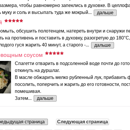
размера, чтобы равномерно запеклись в духовке. В целло
 муку и соль и высыпать туда же мокрый...
дальше
й
омыть, обсушить полотенцем, натереть внутри и снаружи п
ь на противень и поставить в духовку, разогретую до 180°С
одого гуся жарить 40 минут, а старого -...
дальше
 овощным соусом
Спагетти отварить в подсоленной воде почти до гото
откинуть на дуршлаг.
В масле обжарить мелко рубленный лук, прибавить 
посолить, поперчить и жарить до его готовности, по
помешивая.
Затем...
дальше
едыдущая страница
Следующая страница