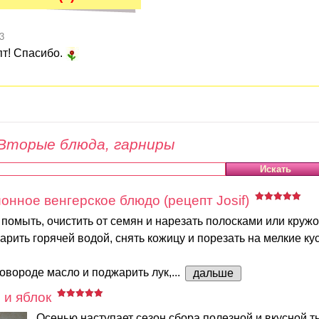
3
т! Спасибо.
Вторые блюда, гарниры
ионное венгерское блюдо (рецепт Josif)
помыть, очистить от семян и нарезать полосками или кружо
ить горячей водой, снять кожицу и порезать на мелкие кус
ковороде масло и поджарить лук,...
дальше
 и яблок
Осенью наступает сезон сбора полезной и вкусной 