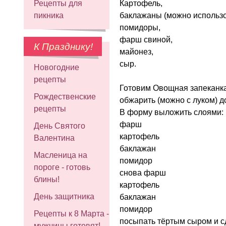
Картофель,
Рецепты для
баклажаны (можно использов
пикника
помидоры,
фарш свиной,
К Празднику!
майонез,
сыр.
Новогодние
рецепты
Готовим Овощная запеканка
Рождественские
обжарить (можно с луком) д
рецепты
В форму выложить слоями:
фарш
День Святого
картофель
Валентина
баклажан
Масленица на
помидор
пороге - готовь
снова фарш
блины!
картофель
День защитника
баклажан
помидор
Рецепты к 8 Марта -
посыпать тёртым сыром и сд
мужчины готовят!