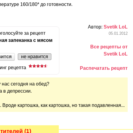
пературе 160/180* до готовности.
Автор:
Svetik LoL
голосуйте за рецепт
05.01.2012
ая запеканка с мясом
Все рецепты от
Svetik LoL
вится
не нравится
инг рецепта
Распечатать рецепт
 у нас сегодня на обед?
а в депрессии.
е. Вроде картошка, как картошка, но такая подавленная...
ителей (1)