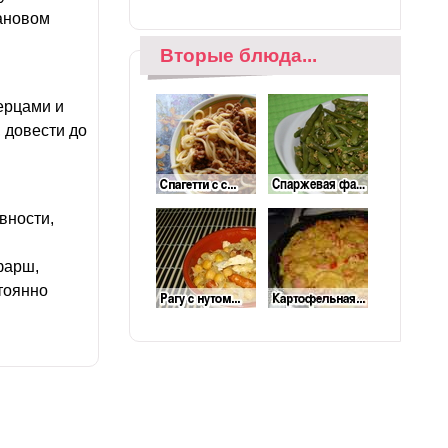
фановом
Вторые блюда...
ерцами и
, довести до
вности,
фарш,
стоянно