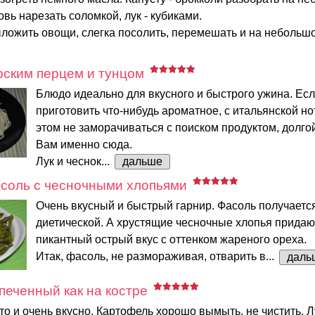
овь нарезать соломкой, лук - кубиками.
ложить овощи, слегка посолить, перемешать и на небольшом
рским перцем и тунцом
Блюдо идеально для вкусного и быстрого ужина. Ес
приготовить что-нибудь ароматное, с итальянской но
этом не заморачиваться с поиском продуктом, долгой
Вам именно сюда.
Лук и чеснок...
дальше
соль с чесночными хлопьями
Очень вкусный и быстрый гарнир. Фасоль получаетс
диетической. А хрустящие чесночные хлопья придаю
пикантный острый вкус с оттенком жареного ореха.
Итак, фасоль, не размораживая, отварить в...
даль
печенный как на костре
то и очень вкусно. Картофель хорошо вымыть, не чистить. 