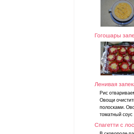
Гогошары зап
Ленивая запек
Рис отваривае
Овощи очистить
полосками. Ово
томатный соус 
Спагетти с ло
В сковороде ра