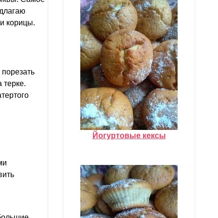
едлагаю
и корицы.
 порезать
 терке.
тертого
Йогуртовые кексы
ми
вить
ебольшие