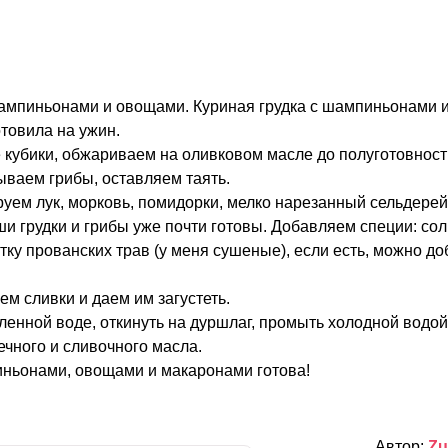
шампиньонами и овощами. Куриная грудка с шампиньонами 
отовила на ужин.
 кубики, обжариваем на оливковом масле до полуготовност
ываем грибы, оставляем таять.
уем лук, морковь, помидорки, мелко нарезанный сельдерей
ши грудки и грибы уже почти готовы. Добавляем специи: сол
тку прованских трав (у меня сушеные), если есть, можно до
м сливки и даем им загустеть.
енной воде, откинуть на дуршлаг, промыть холодной водой
чного и сливочного масла.
пиньонами, овощами и макаронами готова!
Автор:
Zu