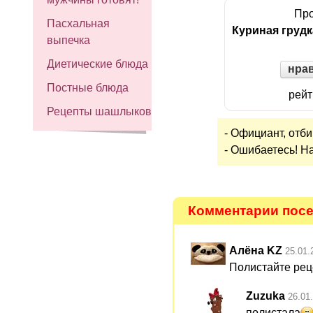
Про
Пасхальная
Куриная груд
выпечка
Диетические блюда
нра
Постные блюда
рейт
Рецепты шашлыков
- Официант, отби
- Ошибаетесь! Н
Комментарии посет
Алёна KZ
25.01.
Полистайте рец
Zuzuka
26.01
полистала