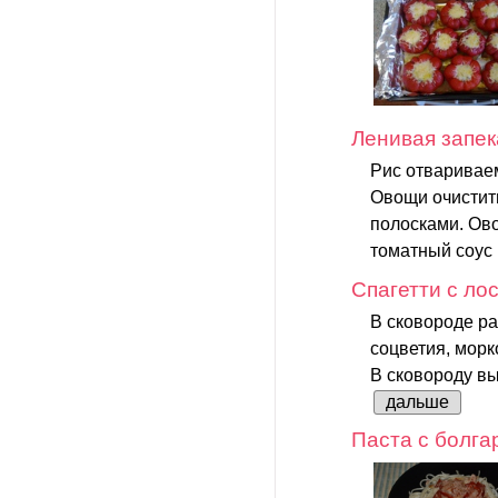
Ленивая запек
Рис отваривае
Овощи очистить
полосками. Ово
томатный соус 
Спагетти с ло
В сковороде ра
соцветия, морк
В сковороду вы
дальше
Паста с болга