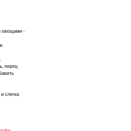
и овощами -
и.
.
ь, перец
бавить
 и слегка
zuka