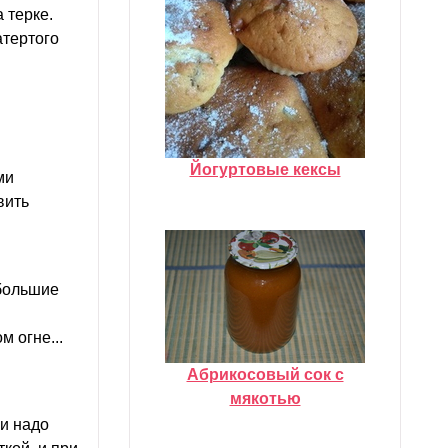
 терке.
тертого
Йогуртовые кексы
ми
вить
ебольшие
 огне...
Абрикосовый сок с
мякотью
ли надо