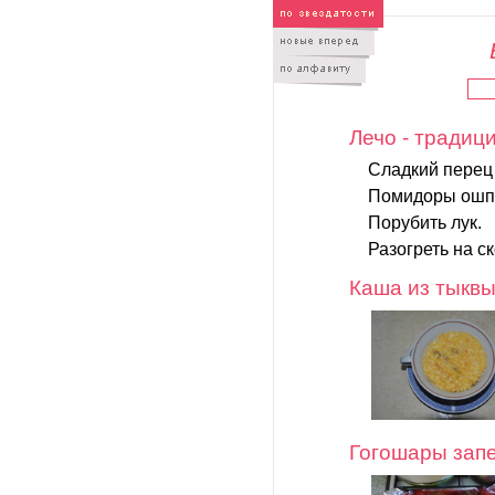
Лечо - традиц
Сладкий перец 
Помидоры ошпар
Порубить лук.
Разогреть на с
Каша из тыквы
Гогошары зап