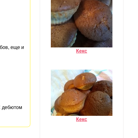
бов, еще и
Кекс
 дебютом
Кекс