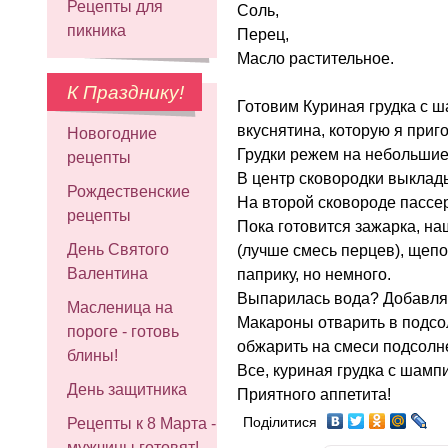
Рецепты для
Соль,
пикника
Перец,
Масло растительное.
К Празднику!
Готовим Куриная грудка с 
вкуснятина, которую я приг
Новогодние
Грудки режем на небольшие
рецепты
В центр сковородки выклад
Рождественские
На второй сковороде пассер
рецепты
Пока готовится зажарка, на
День Святого
(лучше смесь перцев), щепо
Валентина
паприку, но немного.
Выпарилась вода? Добавляе
Масленица на
Макароны отварить в подсол
пороге - готовь
обжарить на смеси подсолне
блины!
Все, куриная грудка с шам
День защитника
Приятного аппетита!
Поділитися
Рецепты к 8 Марта -
мужчины готовят!