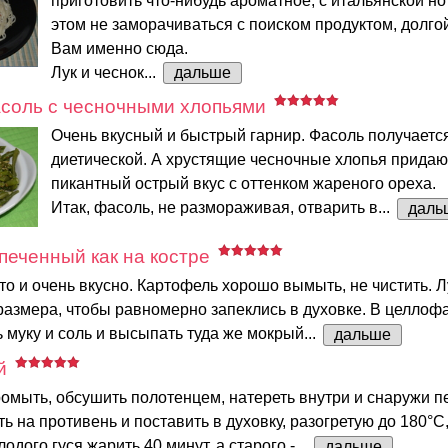
приготовить что-нибудь ароматное, с итальянской но
этом не заморачиваться с поиском продуктом, долгой
Вам именно сюда.
Лук и чеснок...
дальше
соль с чесночными хлопьями
Очень вкусный и быстрый гарнир. Фасоль получаетс
диетической. А хрустящие чесночные хлопья придаю
пикантный острый вкус с оттенком жареного ореха.
Итак, фасоль, не размораживая, отварить в...
даль
печенный как на костре
то и очень вкусно. Картофель хорошо вымыть, не чистить. 
размера, чтобы равномерно запеклись в духовке. В целло
 муку и соль и высыпать туда же мокрый...
дальше
й
омыть, обсушить полотенцем, натереть внутри и снаружи п
ь на противень и поставить в духовку, разогретую до 180°С
одого гуся жарить 40 минут, а старого -...
дальше