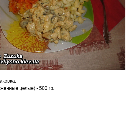
паковка,
енные целые) - 500 гр.,