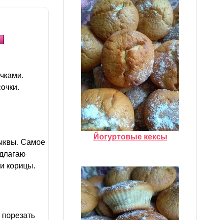
чками.
очки.
Йогуртовые кексы
тыквы. Самое
едлагаю
и корицы.
 порезать