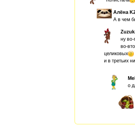
Алёна K
А в чем 
Zuzuk
ну во-
во-вто
целиковых
и в третьих н
Me
о д