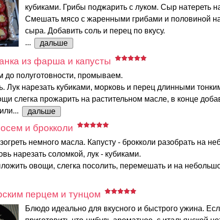
кубиками. Грибы поджарить с луком. Сыр натереть на
Смешать мясо с жаренными грибами и половиной на
сыра. Добавить соль и перец по вкусу.
...
дальше
анка из фарша и капусты
м до полуготовности, промываем.
. Лук нарезать кубиками, морковь и перец длинными тонки
щи слегка прожарить на растительном масле, в конце доба
или...
дальше
сосем и брокколи
зогреть немного масла. Капусту - брокколи разобрать на н
овь нарезать соломкой, лук - кубиками.
ложить овощи, слегка посолить, перемешать и на небольшом
рским перцем и тунцом
Блюдо идеально для вкусного и быстрого ужина. Ес