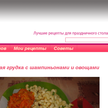
Лучшие рецепты для праздничного стола
тов
Мои рецепты
Советы
ая грудка с шампиньонами и овощами