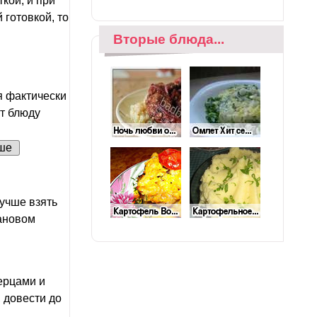
ткой, и при
 готовкой, то
Вторые блюда...
я фактически
т блюду
ше
Лучше взять
фановом
ерцами и
, довести до