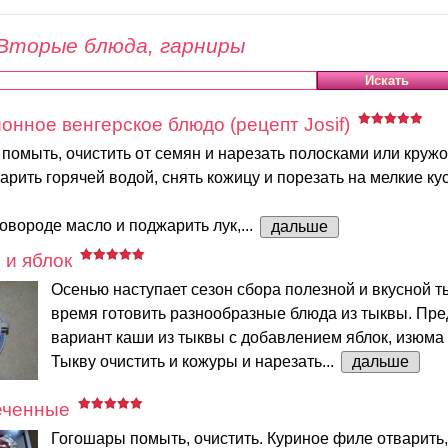
Вторые блюда, гарниры
ионное венгерское блюдо (рецепт Josif)
помыть, очистить от семян и нарезать полосками или кружо
ить горячей водой, снять кожицу и порезать на мелкие кус
ковороде масло и поджарить лук,...
дальше
 и яблок
Осенью наступает сезон сбора полезной и вкусной 
время готовить разнообразные блюда из тыквы. Пр
вариант каши из тыквы с добавлением яблок, изюма 
Тыкву очистить и кожуры и нарезать...
дальше
еченные
Гогошары помыть, очистить. Куриное филе отварить,