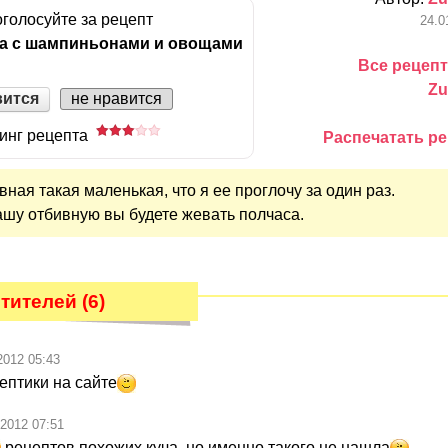
голосуйте за рецепт
24.0
ка с шампиньонами и овощами
Все рецепт
Zu
вится
не нравится
инг рецепта
Распечатать ре
вная такая маленькая, что я ее проглочу за один раз.
ашу отбивную вы будете жевать полчаса.
ителей (6)
2012 05:43
ептики на сайте
.2012 07:51
рецептов похожих куча, но именно такого не нашла