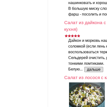
нашинковать и хорош
В большую миску слож
фарш - посолить и поп
Салат из дайкона с
кухня)
Дайкон и морковь на
соломкой (если лень 
воспользоваться терк
Сельдерей очистить, 
тонкими ломтиками.
Белую...
дальше
Салат из лосося с