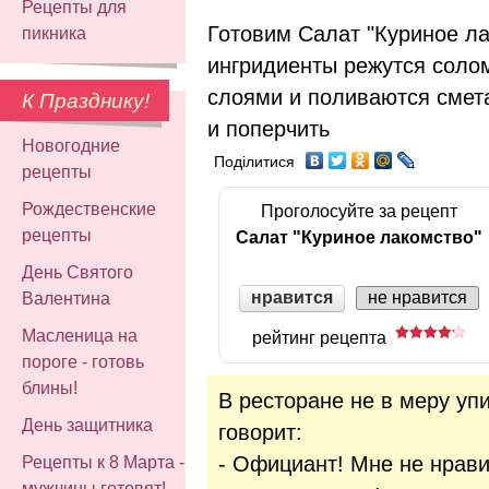
Рецепты для
Готовим Салат "Куриное ла
пикника
ингридиенты режутся соло
слоями и поливаются смет
К Празднику!
и поперчить
Новогодние
Поділитися
рецепты
Рождественские
Проголосуйте за рецепт
рецепты
Салат "Куриное лакомство"
День Святого
нравится
не нравится
Валентина
Масленица на
рейтинг рецепта
пороге - готовь
блины!
В ресторане не в меру у
День защитника
говорит:
- Официант! Мне не нрави
Рецепты к 8 Марта -
мужчины готовят!