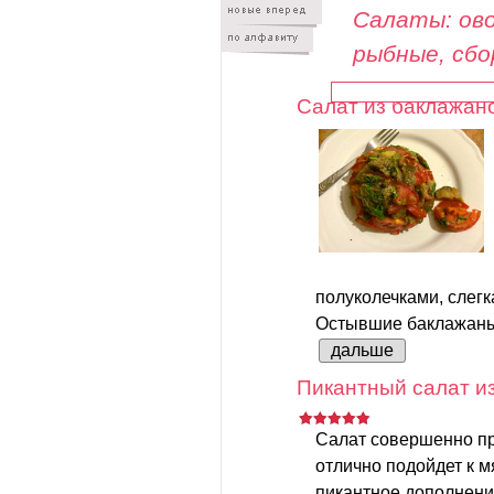
Салаты: ово
рыбные, сб
Салат из баклажан
полуколечками, слег
Остывшие баклажаны 
дальше
Пикантный салат из
Салат совершенно пр
отлично подойдет к 
пикантное дополнени