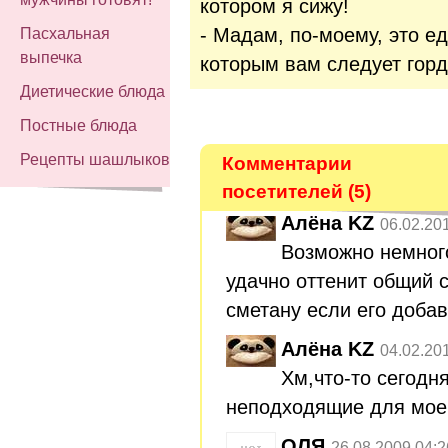
котором я сижу!
- Мадам, по-моему, это е
Пасхальная
выпечка
которым вам следует горд
Диетические блюда
Постные блюда
Рецепты шашлыков
Комментарии
посетителей (5)
Алёна KZ
06.02.20
Возможно немного
удачно оттенит общий с
сметану если его добави
Алёна KZ
04.02.20
Хм,что-то сегодн
неподходящие для моег
ОЛЯ
26.08.2009 04:2