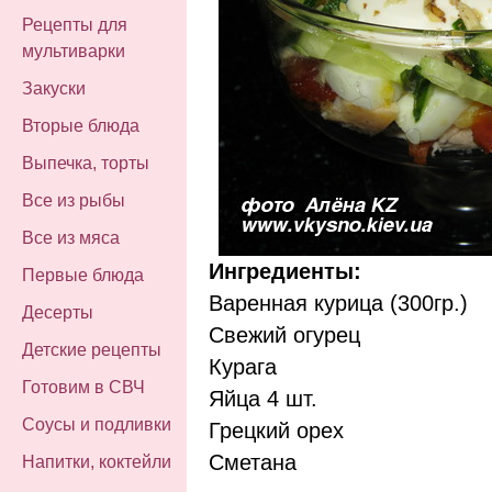
Рецепты для
мультиварки
Закуски
Вторые блюда
Выпечка, торты
Все из рыбы
Все из мяса
Ингредиенты:
Первые блюда
Варенная курица (300гр.)
Десерты
Свежий огурец
Детские рецепты
Курага
Готовим в СВЧ
Яйца 4 шт.
Соусы и подливки
Грецкий орех
Сметана
Напитки, коктейли