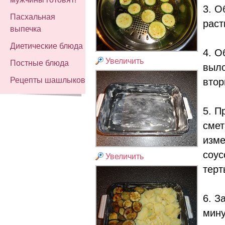
3. О
Пасхальная
раст
выпечка
Диетические блюда
4. О
Увеличить
Постные блюда
выло
Рецепты шашлыков
втор
5. П
смет
изме
соус
Увеличить
терт
6. З
мину