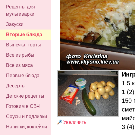
Рецепты для
мультиварки
Закуски
Вторые блюда
Выпечка, торты
Все из рыбы
Все из мяса
Инг
Первые блюда
1,5 
Десерты
1 (2
Детские рецепты
150 
Готовим в СВЧ
смет
Соусы и подливки
майо
Увеличить
3 (4
Напитки, коктейли