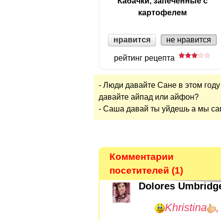
Кабачки, запеченные с
картофелем
нравится
не нравится
рейтинг рецепта
- Люди давайте Сане в этом году
давайте айпад или айфон?
- Саша давай ты уйдешь а мы с
Комментарии
посетителей (1)
Dolores Umbridg
Khristina