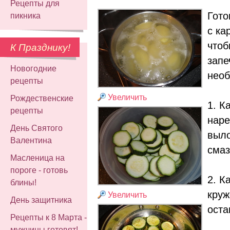
Рецепты для
Гото
пикника
с ка
чтоб
К Празднику!
запе
Новогодние
необ
рецепты
Увеличить
Рождественские
1. К
рецепты
наре
День Святого
выло
Валентина
смаз
Масленица на
пороге - готовь
2. К
блины!
круж
Увеличить
День защитника
оста
Рецепты к 8 Марта -
мужчины готовят!