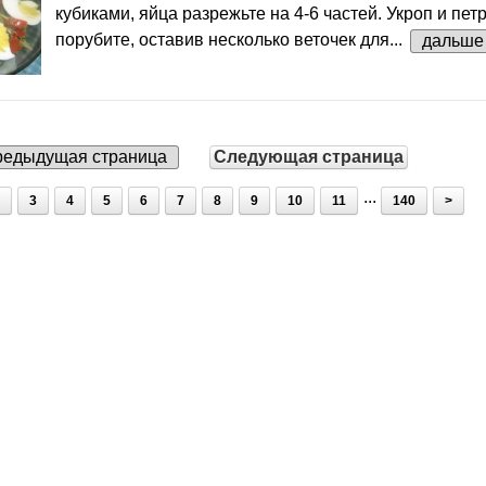
кубиками, яйца разрежьте на 4-6 частей. Укроп и пет
порубите, оставив несколько веточек для...
дальше
едыдущая страница
Следующая страница
...
3
4
5
6
7
8
9
10
11
140
>