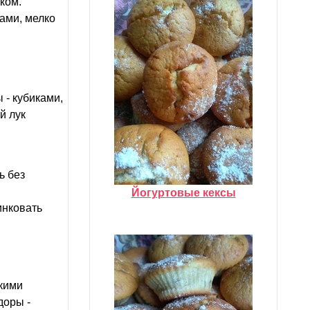
ком.
ами, мелко
 - кубиками,
й лук
ь без
Йогуртовые кексы
инковать
нкими
доры -