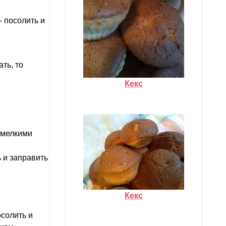
- посолить и
ть, то
Кекс
ь мелкими
 и заправить
Кекс
осолить и