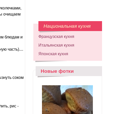
колечками,
ны очищаем
Национальная кухня
Французская кухня
ым блюдам и
Итальянская кухня
ю часть)....
Японская кухня
Новые фотки
ызнуть соком
ить, рис -