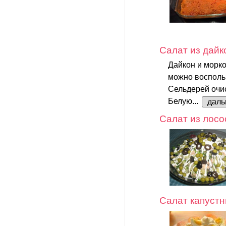
Салат из дайк
Дайкон и морко
можно воспольз
Сельдерей очис
Белую...
дал
Салат из лосо
Салат капуст