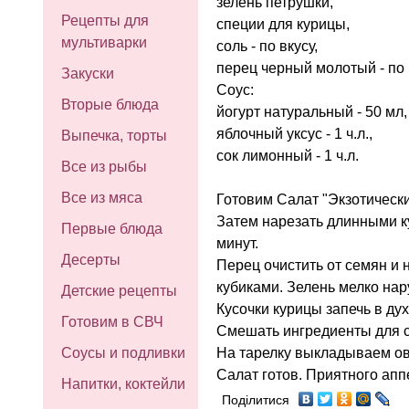
зелень петрушки,
Рецепты для
специи для курицы,
мультиварки
соль - по вкусу,
перец черный молотый - по 
Закуски
Соус:
Вторые блюда
йогурт натуральный - 50 мл,
яблочный уксус - 1 ч.л.,
Выпечка, торты
сок лимонный - 1 ч.л.
Все из рыбы
Все из мяса
Готовим Салат "Экзотическ
Затем нарезать длинными ку
Первые блюда
минут.
Десерты
Перец очистить от семян и 
кубиками. Зелень мелко нар
Детские рецепты
Кусочки курицы запечь в дух
Готовим в СВЧ
Смешать ингредиенты для со
На тарелку выкладываем ово
Соусы и подливки
Салат готов. Приятного апп
Напитки, коктейли
Поділитися