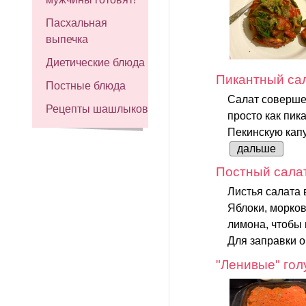
Пасхальная
выпечка
Диетические блюда
Пикантный сал
Постные блюда
Салат соверше
Рецепты шашлыков
просто как пик
Пекинскую капу
дальше
Постный салат
Листья салата 
Яблоки, морков
лимона, чтобы 
Для заправки 
"Ленивые" го