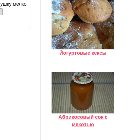
рушку мелко
Йогуртовые кексы
Абрикосовый сок с
мякотью