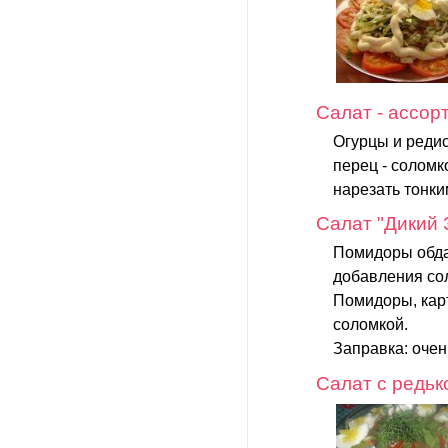
Салат - ассор
Огурцы и редис
перец - соломк
нарезать тонки
Салат "Дикий 
Помидоры обдат
добавления со
Помидоры, карт
соломкой.
Заправка: очен
Салат с редьк