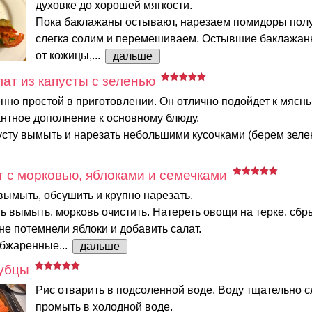
духовке до хорошей мягкости.
Пока баклажаны остывают, нарезаем помидоры полу
слегка солим и перемешиваем. Остывшие баклажа
от кожицы,...
дальше
ат из капусты с зеленью
нно простой в приготовлении. Он отлично подойдет к мясн
антное дополнение к основному блюду.
сту вымыть и нарезать небольшими кусочками (берем зелену
 с морковью, яблоками и семечками
вымыть, обсушить и крупно нарезать.
ь вымыть, морковь очистить. Натереть овощи на терке, сбр
не потемнели яблоки и добавить салат.
обжаренные...
дальше
лубцы
Рис отварить в подсоленной воде. Воду тщательно сл
промыть в холодной воде.