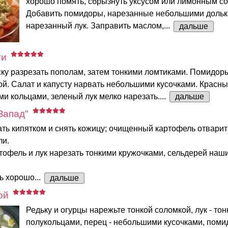
хорошо помять, сбрызнуть уксусом или лимонным со
Добавить помидоры, нарезанные небольшими дольк
нарезанный лук. Заправить маслом,...
дальше
ти
ку разрезать пополам, затем тонкими ломтиками. Помидоры
ой. Салат и капусту нарвать небольшими кусочками. Красны
ми кольцами, зеленый лук мелко нарезать....
дальше
Запад"
ь кипятком и снять кожицу; очищенный картофель отварит
ли.
офель и лук нарезать тонкими кружочками, сельдерей наш
ь хорошо...
дальше
ой
Редьку и огурцы нарежьте тонкой соломкой, лук - то
полукольцами, перец - небольшими кусочками, поми