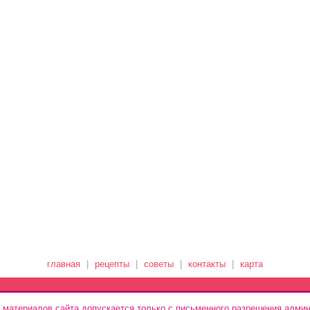
главная
|
рецепты
|
советы
|
контакты
|
карта
 материалов сайта допускается только с письменного разрешения админ