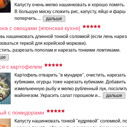
Капусту очень мелко нашинковать и хорошо помять.
В большую миску сложить рис, капусту, яйцо и фарш 
поперчить....
дальше
она с овощами (японская кухня)
вь нашинковать длинной тонкой соломкой (если лень нареза
оваться теркой для корейской моркови).
тить, разрезать пополам и нарезать тонкими ломтиками.
ьше
ся с картофелем
Картофель отварить "в мундире", очистить, нарезат
кубиками, огурцы тоже нарезать кубиками. Добавить
измельченную рыбу и мелко рубленный лук, посолить
майонезом. Украсить салат горошком и...
дальше
ный с помидорами
Капусту нашинковать тонкой "кудрявой" соломкой, п