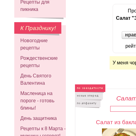
Рецепты для
пикника
Про
Салат "
К Празднику!
нра
Новогодние
рейт
рецепты
Рождественские
У меня чо
рецепты
День Святого
Валентина
Масленица на
Салат
пороге - готовь
блины!
День защитника
Салат из бак
Рецепты к 8 Марта -
мужчины готовят!