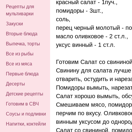
красный салат - 1пуч.,
Рецепты для
помидоры - 3шт.,
мультиварки
соль,
Закуски
перец черный молотый - по
Вторые блюда
масло оливковое - 2 ст.л.,
Выпечка, торты
уксус винный - 1 ст.л.
Все из рыбы
Готовим Салат со свинино
Все из мяса
Свинину для салата лучше
Первые блюда
отварить, остудить и наре
Десерты
Помидоры вымыть, нарезат
Детские рецепты
Салат хорошо вымыть, обс
Смешиваем мясо, помидоры
Готовим в СВЧ
перчим по вкусу. Оливково
Соусы и подливки
винным уксусом до одноро
Напитки, коктейли
Салат со свининой, помид