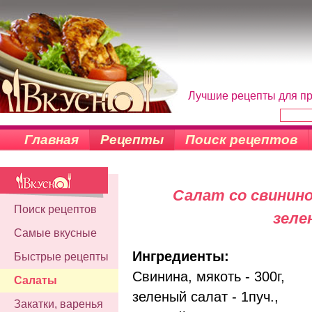
Лучшие рецепты для пр
Главная
Рецепты
Поиск рецептов
Салат со свинино
Поиск рецептов
зеле
Самые вкусные
Ингредиенты:
Быстрые рецепты
Свинина, мякоть - 300г,
Салаты
зеленый салат - 1пуч.,
Закатки, варенья