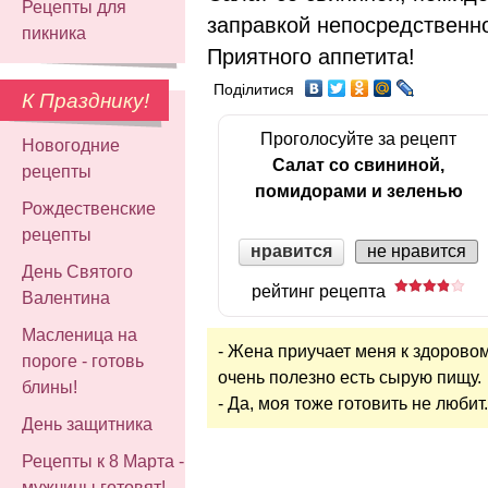
Рецепты для
заправкой непосредственно
пикника
Приятного аппетита!
Поділитися
К Празднику!
Проголосуйте за рецепт
Новогодние
Салат со свининой,
рецепты
помидорами и зеленью
Рождественские
рецепты
нравится
не нравится
День Святого
рейтинг рецепта
Валентина
Масленица на
- Жена приучает меня к здоровом
пороге - готовь
очень полезно есть сырую пищу.
блины!
- Да, моя тоже готовить не любит.
День защитника
Рецепты к 8 Марта -
мужчины готовят!