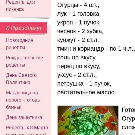
Рецепты для
Огурцы - 4 шт.,
пикника
лук - 1 головка,
укроп - 1 пучок,
К Празднику!
чеснок - 2 зубка,
кунжут - 2 ст.л.,
Новогодние
рецепты
тмин и кориандр - по 1 ч.л.
соль по вкусу,
Рождественские
рецепты
перец по вкусу,
уксус - 2 ст.л.,
День Святого
Валентина
петрушка - 1 пучок,
растительное масло.
Масленица на
пороге - готовь
блины!
Гото
День защитника
Огур
слож
Рецепты к 8 Марта -
мужчины готовят!