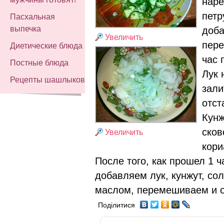
наре
петр
Пасхальная
выпечка
доба
Увеличить
пере
Диетические блюда
час 
Постные блюда
Лук 
Рецепты шашлыков
зали
отст
Кунж
сков
Увеличить
кори
После того, как прошел 1 ч
добавляем лук, кунжут, со
маслом, перемешиваем и о
Поділитися