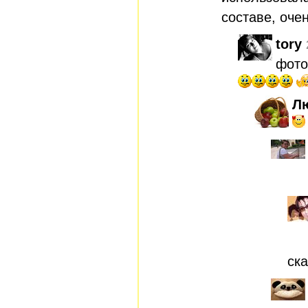
составе, оче
tory
фото
Л
ска