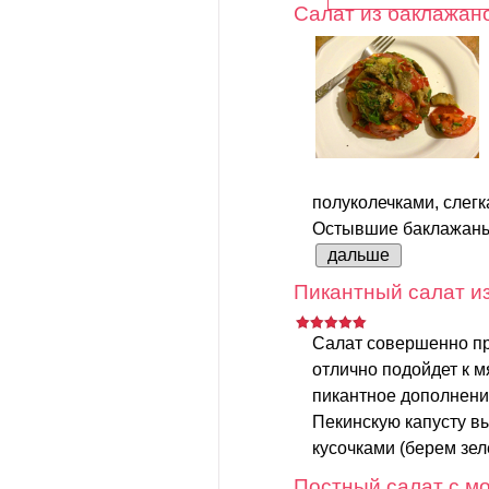
Салат из баклажан
полуколечками, слег
Остывшие баклажаны 
дальше
Пикантный салат из
Салат совершенно пр
отлично подойдет к 
пикантное дополнени
Пекинскую капусту в
кусочками (берем зеле
Постный салат с мо