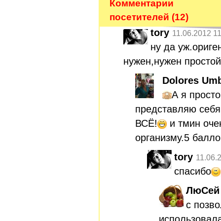
Комментарии
посетителей (12)
tory
11.06.2012 1
ну да уж.ориге
нужен,нужен простой
Dolores Umb
А я прост
представляю себя
ВСЁ!
и тмин оче
организму.5 балло
tory
11.06.
спасибо
ЛюСей
с позво
использовала