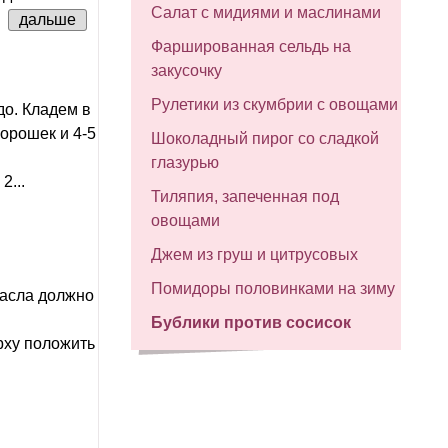
Салат с мидиями и маслинами
.
дальше
Фаршированная сельдь на
закусочку
Рулетики из скумбрии с овощами
до. Кладем в
горошек и 4-5
Шоколадный пирог со сладкой
глазурью
2...
Тиляпия, запеченная под
овощами
Джем из груш и цитрусовых
Помидоры половинками на зиму
Масла должно
Бублики против сосисок
рху положить