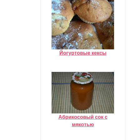
Йогуртовые кексы
Абрикосовый сок с
мякотью