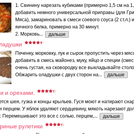
1. Свинину нарезать кубиками (примерно 1,5 см на 1,
добавить немного универсальной приправы (для Гр
Мяса), замариновать в смеси соевого соуса (2 ст.л.) 
яичного белка, примерно на 30 минут.
2. Морковь...
дальше
ладушки
Печенку, морковку, лук и сырок пропустить через мяс
добавить в смесь майонез, муку, яйцо и специи (смес
очень густая, на сковородку все выкладывайте столо
Обжарить оладушки с двух сторон на...
дальше
ми и орехами.
ется шея, гузка и концы крыльев. Гуся моют и натирают сна
и перцем. У яблок удаляют сердцевину, мякоть нарезают д
т. Перемешивают это все с солью, перцем,...
дальше
риные рулетики