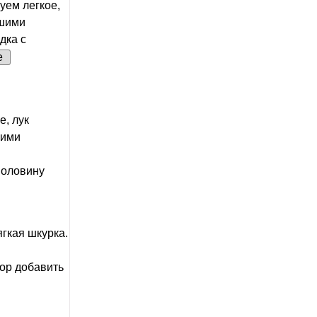
уем легкое,
ьшими
дка с
е
е, лук
кими
половину
гкая шкурка.
вор добавить