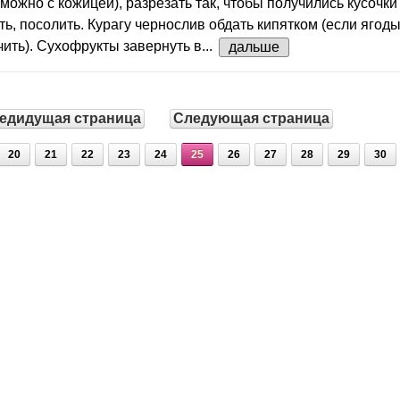
можно с кожицей), разрезать так, чтобы получились кусочки
ть, посолить. Курагу чернослив обдать кипятком (если ягод
ить). Сухофрукты завернуть в...
дальше
едидущая страница
Следующая страница
20
21
22
23
24
25
26
27
28
29
30