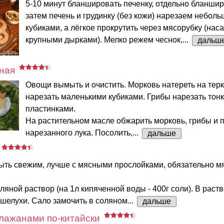
5-10 минут бланшировать печенку, отдельно бланшир
затем печень и грудинку (без кожи) нарезаем небол
кубиками, а лёгкое прокрутить через мясорубку (наса
крупными дырками). Мелко режем чеснок,...
дальш
ная
Овощи вымыть и очистить. Морковь натереть на терк
нарезать маленькими кубиками. Грибы нарезать тон
пластинками.
На растительном масле обжарить морковь, грибы и 
нарезанного лука. Посолить,...
дальше
ыть свежим, лучше с мясными прослойками, обязательно мя
ляной раствор (на 1л кипяченной воды - 400г соли). В раст
 шелухи. Сало замочить в соляном...
дальше
лажанами по-китайски