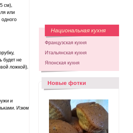
5 см),
иля или
и одного
Национальная кухня
Французская кухня
орубку,
Итальянская кухня
ь будет не
Японская кухня
вой ложкой).
Новые фотки
ружи и
ольками. Изюм