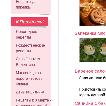
Рецепты для
пикника
К Празднику!
Новогодние
Запеканка мяс
рецепты
Рождественские
рецепты
День Святого
Валентина
Вареное сало
Масленица на
Сало должно б
пороге - готовь
блины!
Приготовить со
День защитника
горсть луковой
Рецепты к 8 Марта -
Свинина с бак
мужчины готовят!