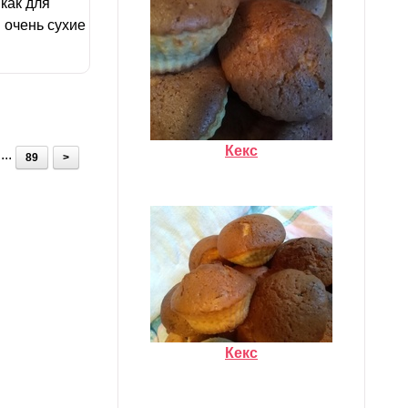
 как для
ы очень сухие
Кекс
...
89
>
Кекс