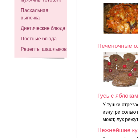
Пасхальная
выпечка
Диетические блюда
Постные блюда
Печеночные о
Рецепты шашлыков
Гусь с яблока
У тушки отреза
изнутри солью 
моют, лук режу
Нежнейшие ку