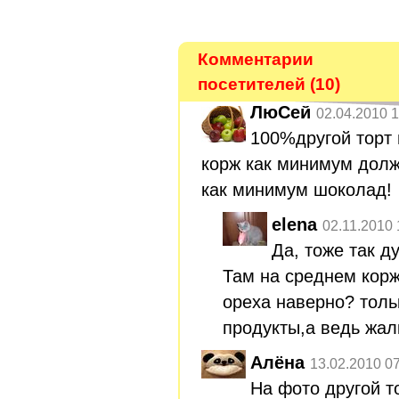
Комментарии
посетителей (10)
ЛюСей
02.04.2010 1
100%другой торт 
корж как минимум долж
как минимум шоколад!
elena
02.11.2010 
Да, тоже так д
Там на среднем кор
ореха наверно? тол
продукты,а ведь жал
Алёна
13.02.2010 0
На фото другой т