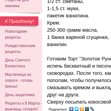
1/2 ст. сметаны,
пикника
1-1,5 ст. муки,
пакетик ванилина.
К Празднику!
Крем:
250-300 грамм масла,
Новогодние
1 банка вареной сгущенки,
рецепты
ванилин.
Рождественские
рецепты
Готовим Торт "Золотое Рун
День Святого
испечь бисквитный и песоч
Валентина
сковородах. После того, ка
Масленица на
пополам, чтобы получилось
пороге - готовь
блины!
смазывать кремом и выкла
друг на друга.
День защитника
Сверху посыпать кокосовой
Рецепты к 8 Марта -
мужчины готовят!
Поділитися