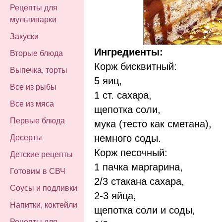
Рецепты для
мультиварки
Закуски
Ингредиенты:
Вторые блюда
Корж бисквитный:
Выпечка, торты
5 яиц,
Все из рыбы
1 ст. сахара,
Все из мяса
щепотка соли,
Первые блюда
мука (тесто как сметана),
немного соды.
Десерты
Корж песочный:
Детские рецепты
1 пачка маргарина,
Готовим в СВЧ
2/3 стакана сахара,
Соусы и подливки
2-3 яйца,
Напитки, коктейли
щепотка соли и соды,
Рецепты для