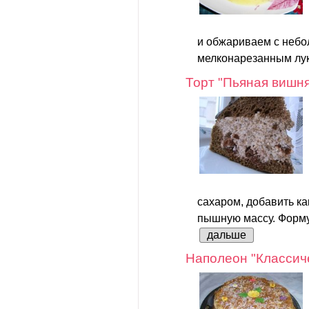
и обжариваем с небо
мелконарезанным лук
Торт "Пьяная вишн
сахаром, добавить как
пышную массу. Форму 
дальше
Наполеон "Классич