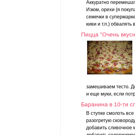
Аккуратно перемешат
Изюм, орехи (я пок
семечки в супермарке
киви и т.п.) обвалять в
Пицца "Очень вкус
замешиваем тесто. Д
и еще муки, если потр
Баранина в 10-ти с
В ступке смолоть все
разогретую сковород
добавить сливочное м
добавить содержимое