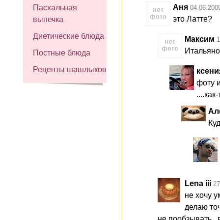
Аня
Пасхальная
04.06.200
это Латте?
выпечка
Диетические блюда
Максим
1
Итальяно,
Постные блюда
Рецепты шашлыков
ксени
фоту 
....ка
Ал
Куд
Lena iii
27
не хочу у
делаю точ
не пообзывать...