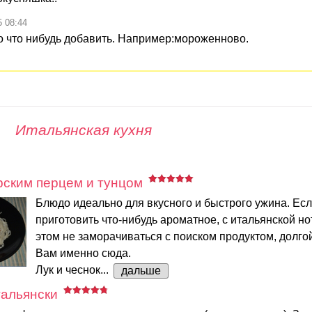
5 08:44
о что нибудь добавить. Например:мороженново.
Итальянская кухня
рским перцем и тунцом
Блюдо идеально для вкусного и быстрого ужина. Ес
приготовить что-нибудь ароматное, с итальянской но
этом не заморачиваться с поиском продуктом, долгой
Вам именно сюда.
Лук и чеснок...
дальше
тальянски