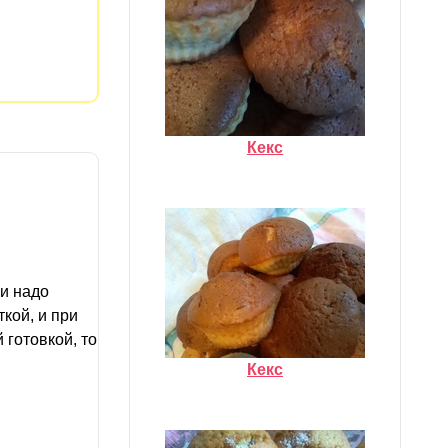
Кекс
ли надо
ткой, и при
 готовкой, то
Кекс