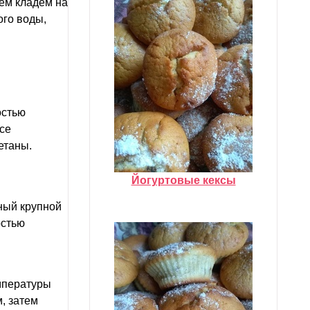
тем кладем на
го воды,
остью
се
етаны.
Йогуртовые кексы
аный крупной
остью
емпературы
, затем