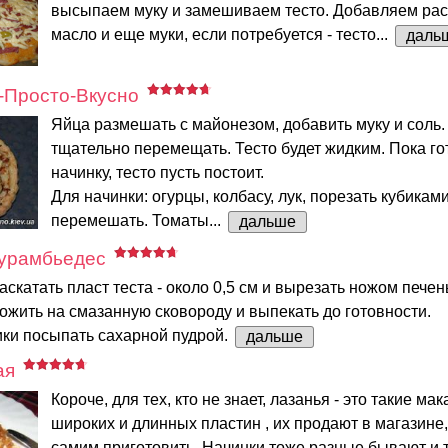
высыпаем муку и замешиваем тесто. Добавляем рас
масло и еще муки, если потребуется - тесто...
даль
-Просто-Вкусно
Яйца размешать с майонезом, добавить муку и соль.
тщательно перемещать. Тесто будет жидким. Пока г
начинку, тесто пусть постоит.
Для начинки: огурцы, колбасу, лук, порезать кубиками
перемешать. Томаты...
дальше
курамбьедес
аскатать пласт теста - около 0,5 см и вырезать ножом печен
ожить на смазанную сковороду и выпекать до готовности.
ики посыпать сахарной пудрой.
дальше
ая
Короче, для тех, кто не знает, лазанья - это такие ма
широких и длинных пластин , их продают в магазине
самим приготовить. Начинки тоже разные бывают и т