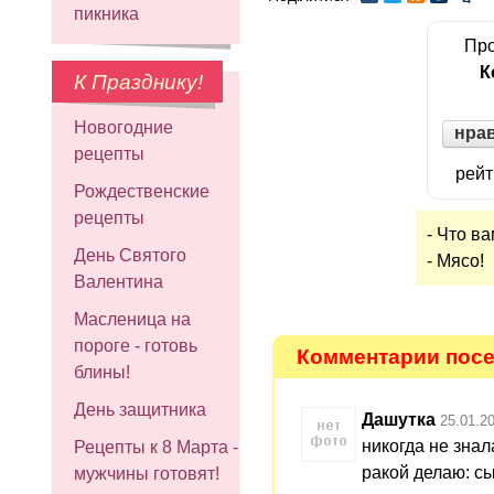
пикника
Про
К
К Празднику!
Новогодние
нра
рецепты
рейт
Рождественские
рецепты
- Что в
День Святого
- Мясо!
Валентина
Масленица на
пороге - готовь
Комментарии посет
блины!
День защитника
Дашутка
25.01.2
никогда не знал
Рецепты к 8 Марта -
ракой делаю: сы
мужчины готовят!