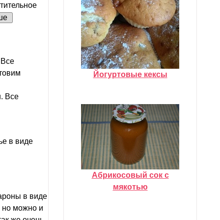
тительное
ше
 Все
отовим
Йогуртовые кексы
. Все
ье в виде
Абрикосовый сок с
мякотью
кароны в виде
, но можно и
ак же очень