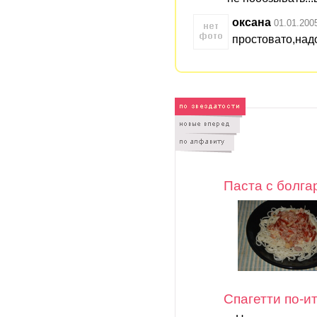
оксана
01.01.200
простовато,над
Паста с болга
Спагетти по-и