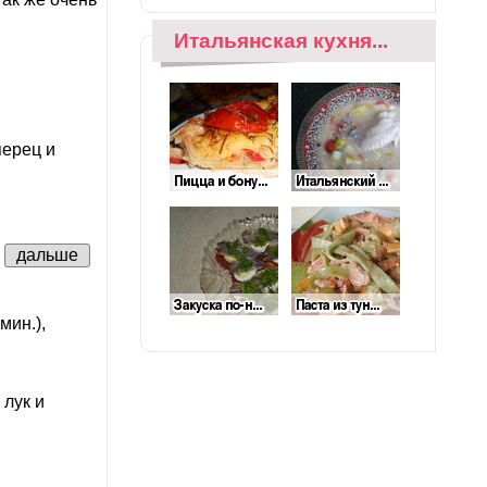
Итальянская кухня...
перец и
.
дальше
мин.),
лук и