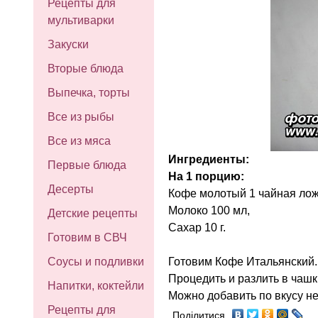
Рецепты для
мультиварки
Закуски
Вторые блюда
Выпечка, торты
Все из рыбы
Все из мяса
Ингредиенты:
Первые блюда
На 1 порцию:
Десерты
Кофе молотый 1 чайная лож
Молоко 100 мл,
Детские рецепты
Сахар 10 г.
Готовим в СВЧ
Готовим Кофе Итальянский. 
Соусы и подливки
Процедить и разлить в чашк
Напитки, коктейли
Можно добавить по вкусу н
Рецепты для
Поділитися