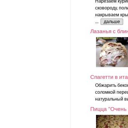
Нарезаем курин
сковороду, по
накрываем кры
...
дальше
Лазанья с бли
Спагетти в ит
Обжарить бекон
соломкой пере
натуральный ви
Пицца "Очень 