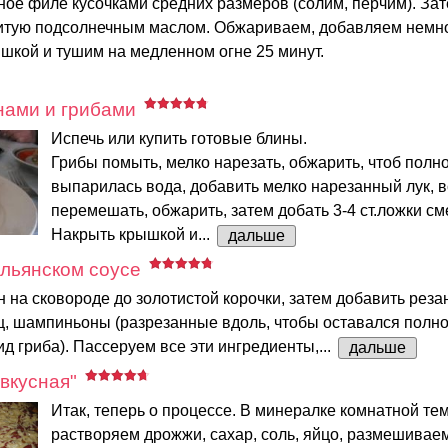
ое филе кусочками средних размеров (солим, перчим). За
литую подсолнечным маслом. Обжариваем, добавляем немно
шкой и тушим на медленном огне 25 минут.
нами и грибами
Испечь или купить готовые блины.
Грибы помыть, мелко нарезать, обжарить, чтоб полн
выпарилась вода, добавить мелко нарезанный лук, в
перемешать, обжарить, затем добать 3-4 ст.ложки см
Накрыть крышкой и...
дальше
альянском соусе
 на сковороде до золотистой корочки, затем добавить рез
ц, шампиньоны (разрезанные вдоль, чтобы оставался полн
д гриба). Пассеруем все эти ингредиенты,...
дальше
вкусная"
Итак, теперь о процессе. В минералке комнатной т
растворяем дрожжи, сахар, соль, яйцо, размешиваем