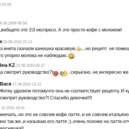
9 02:05
6.06.2009 08:58
вобщето это 1\3 експресо. А это просто кофе с молоком!
я
20.08.2010 22:13
из инета скачали канешна красивую.
...но рецепт не поме
к-то упорно молока не наблюдаю..
ёна KZ
21.08.2010 05:27
а смотрит руководство?!
.
..серьезно, не интересно же.
Вася
27.08.2010 14:21
Фотку удалили потомучто она не соответствует рецепту. И к
смотрит руководство?! Спасибо девочки!!!!
.10.2010 18:41
мничать..но это не совсем кофе латте..и не совсем итальяно.
но так же..и называю его латте ;)..очень похоже на латте-от
вкусняшка!!