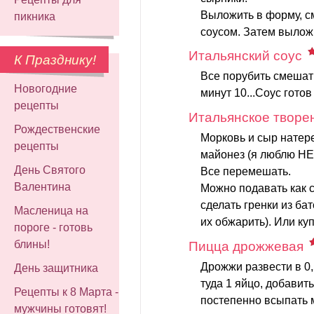
Выложить в форму, с
пикника
соусом. Затем выложи
Итальянский соус
К Празднику!
Все порубить смешат
Новогодние
минут 10...Соус гото
рецепты
Итальянское творе
Рождественские
Морковь и сыр натере
рецепты
майонез (я люблю H
День Святого
Все перемешать.
Валентина
Можно подавать как с
сделать гренки из ба
Масленица на
их обжарить). Или куп
пороге - готовь
блины!
Пицца дрожжевая
Дрожжи развести в 0,
День защитника
туда 1 яйцо, добавит
Рецепты к 8 Марта -
постепенно всыпать м
мужчины готовят!