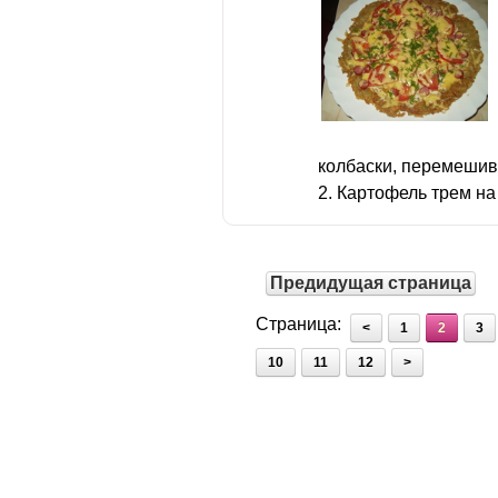
колбаски, перемешив
2. Картофель трем на 
Предидущая страница
Страница:
<
1
2
3
10
11
12
>