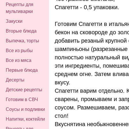
Рецепты для
Спагетти - 0,5 упаковки.
мультиварки
Закуски
Готовим Спагетти в италья
Вторые блюда
бекон на сковороде до зол
добавить резаный крупной 
Выпечка, торты
шампиньоны (разрезанные 
Все из рыбы
полностью натуральный вид
Все из мяса
эти ингредиенты, помешива
Первые блюда
среднем огне. Затем влива
Десерты
вкусу.
Детские рецепты
Спагетти варим отдельно. К
сварены, промываем и за
Готовим в СВЧ
соусом. Размешиваем, раз
Соусы и подливки
стол!
Напитки, коктейли
Вкуснятина необыкновенн
Рецепты для