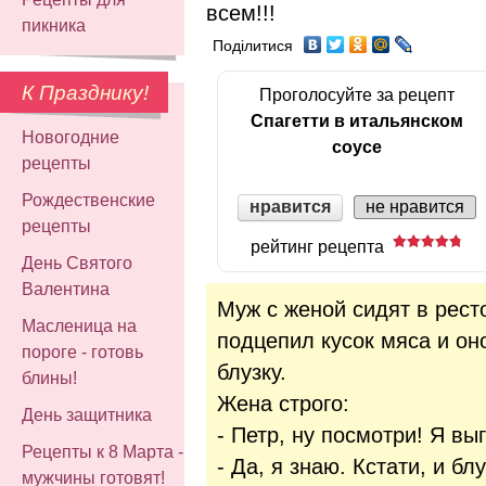
всем!!!
пикника
Поділитися
К Празднику!
Проголосуйте за рецепт
Спагетти в итальянском
Новогодние
соусе
рецепты
Рождественские
нравится
не нравится
рецепты
рейтинг рецепта
День Святого
Валентина
Муж с женой сидят в рест
Масленица на
подцепил кусок мяса и он
пороге - готовь
блузку.
блины!
Жена строго:
День защитника
- Петр, ну посмотри! Я вы
Рецепты к 8 Марта -
- Да, я знаю. Кстати, и бл
мужчины готовят!