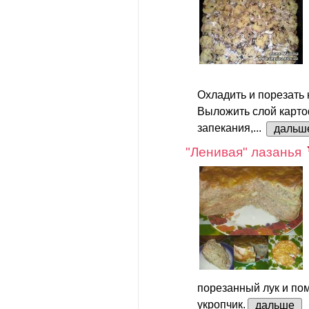
Охладить и порезать 
Выложить слой карто
запекания,...
дальш
"Ленивая" лазанья
порезанный лук и по
укропчик.
дальше