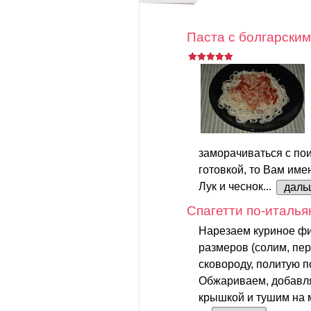
Паста с болгарским
заморачиваться с пои
готовкой, то Вам име
Лук и чеснок...
даль
Спагетти по-италья
Нарезаем куриное фи
размеров (солим, пер
сковороду, политую 
Обжариваем, добавл
крышкой и тушим на 