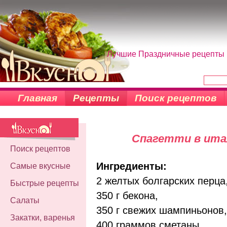
Лучшие Праздничные рецепты н
Главная
Рецепты
Поиск рецептов
Спагетти в ита
Поиск рецептов
Ингредиенты:
Самые вкусные
2 желтых болгарских перца
Быстрые рецепты
350 г бекона,
Салаты
350 г свежих шампиньонов,
Закатки, варенья
400 граммов сметаны,