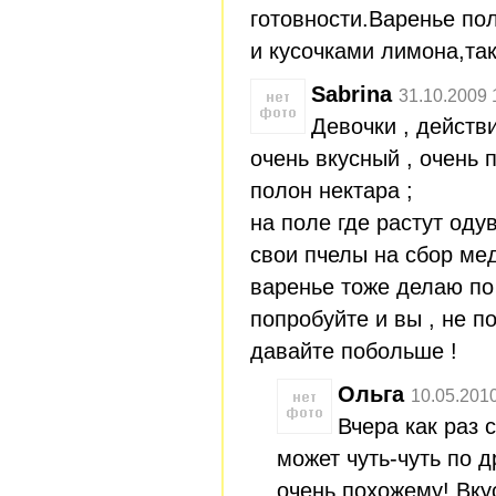
готовности.Варенье по
и кусочками лимона,та
Sabrina
31.10.2009 
Девочки , действ
очень вкусный , очень п
полон нектара ;
на поле где растут оду
свои пчелы на сбор мед
варенье тоже делаю по 
попробуйте и вы , не п
давайте побольше !
Ольга
10.05.201
Вчера как раз 
может чуть-чуть по д
очень похожему! Вкус