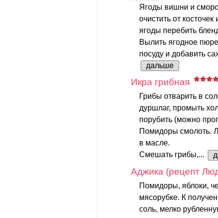
Ягоды вишни и смор
очистить от косточек 
ягоды перебить блен
Вылить ягодное пюре
посуду и добавить сах
дальше
Икра грибная
Грибы отварить в сол
дуршлаг, промыть хо
порубить (можно проп
Помидоры смолоть. Л
в масле.
Смешать грибы,...
д
Аджика (рецепт Лю
Помидоры, яблоки, ч
мясорубке. К получен
соль, мелко рубленну