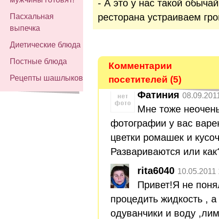
- А это у нас такой обыча
ресторана устраиваем гро
Пасхальная
выпечка
Диетические блюда
Постные блюда
Комментарии
Рецепты шашлыков
посетителей (5)
Фатиния
08.09.201
Мне тоже неочень
фотографии у вас варен
цветки ромашек и кусо
Развариваются или как
rita6040
10.05.2011 
Привет!Я не пон
процедить жидкость , 
одуванчики и воду ,ли