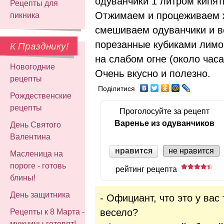
одуванчики 1 литром кипят
Рецепты для
Отжимаем и процеживаем 
пикника
смешиваем одуванчики и в
порезанные кубиками лимо
К Празднику!
на слабом огне (около часа
Новогодние
Очень вкусно и полезно.
рецепты
Поділитися
Рождественские
рецепты
Проголосуйте за рецепт
Варенье из одуванчиков
День Святого
Валентина
нравится
не нравится
Масленица на
пороге - готовь
рейтинг рецепта
блины!
День защитника
- Официант, что это у вас
весело?
Рецепты к 8 Марта -
мужчины готовят!