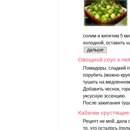
солим и кипятим 5 ми
холодной, оставить на
дальше
Овощной соус к лю
Помидоры, сладкий п
порубить (можно круп
тушить на медленном 
Добавить чеснок, горь
уксусную эссенцию.
После закипания туши
Кабачки хрустящие
Рецепт не мой, дала 
то, что осталось (по