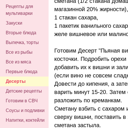
сметана (1/2 стакана домаш
Рецепты для
магазинной 20% жирности)
мультиварки
1 стакан сахара,
Закуски
1 пакетик ванильного сахар
Вторые блюда
желе вишневое или малино
Выпечка, торты
Готовим Десерт "Пьяная ви
Все из рыбы
косточки. Подробить орехи
Все из мяса
добавить их к вишни и зал
Первые блюда
(если вино не совсем слад
Десерты
Довести до кипения, а зат
Детские рецепты
варить минут 15-20. Затем
разложить по креманкам.
Готовим в СВЧ
Сметану взбить с сахаром 
Соусы и подливки
сверху вишни, поставить в
Напитки, коктейли
сметана застыла.