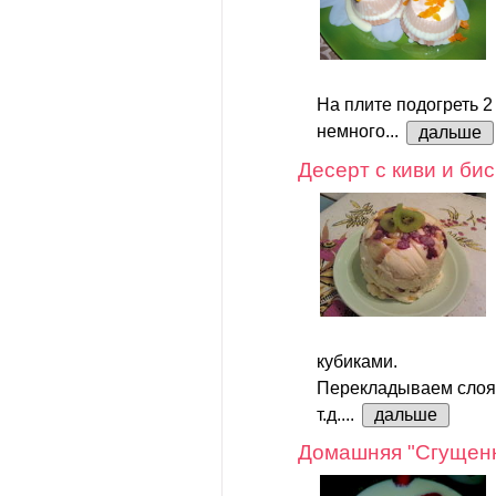
На плите подогреть 2 ч
немного...
дальше
Десерт с киви и би
кубиками.
Перекладываем слоям
т.д....
дальше
Домашняя "Сгущенк