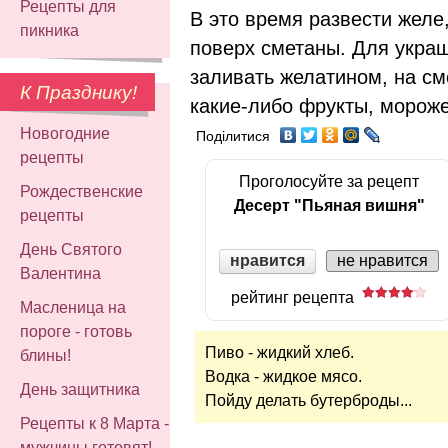
Рецепты для
В это время развести желе,
пикника
поверх сметаны. Для украш
заливать желатином, на с
К Празднику!
какие-либо фрукты, мороже
Новогодние
Поділитися
рецепты
Проголосуйте за рецепт
Рождественские
Десерт "Пьяная вишня"
рецепты
День Святого
нравится
не нравится
Валентина
рейтинг рецепта
Масленица на
пороге - готовь
Пиво - жидкий хлеб.
блины!
Водка - жидкое мясо.
День защитника
Пойду делать бутерброды...
Рецепты к 8 Марта -
мужчины готовят!