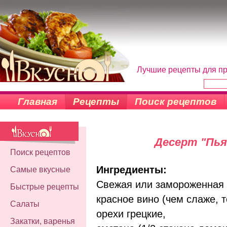
Лучшие рецепты для пр
Главная
Рецепты
Поиск рецептов
Десерт "Пья
Поиск рецептов
Ингредиенты:
Самые вкусные
Свежая или замороженная
Быстрые рецепты
красное вино (чем слаже, 
Салаты
орехи грецкие,
Закатки, варенья