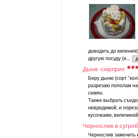
доводить до кипения(!
другую посуду (я...
Дыня -сюрприз
Беру дыню (сорт "кол
разрезаю пополам на
семян.
Также выбрать съедоб
невредимой, и порез
кусочками, величиной 
Чернослив в сугро
Чернослив замочить к