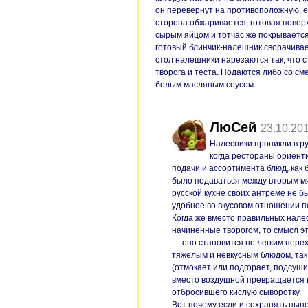
он перевернут на противоположную, е
сторона обжаривается, готовая повер
сырым яйцом и тотчас же покрывается 
готовый блинчик-налешник сворачивает
стол налешники нарезаются так, что с
творога и теста. Подаются либо со с
белым масляным соусом.
ЛюСей
23.10.20
Налесники проникли в ру
когда рестораны ориент
подачи и ассортимента блюд, как
было подаваться между вторым мя
русской кухне своих антреме не б
удобное во вкусовом отношении п
Когда же вместо правильных нале
начиненные творогом, то смысл э
— оно становится не легким перех
тяжелым и невкусным блюдом, так 
(отмокает или подгорает, подсуши
вместо воздушной превращается в 
отбросившего кислую сыворотку.
Вот почему если и сохранять нын