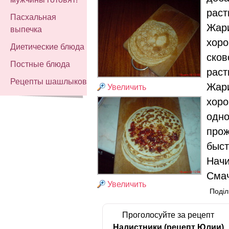
раст
Пасхальная
Жари
выпечка
хоро
Диетические блюда
сков
Постные блюда
раст
Рецепты шашлыков
Жари
Увеличить
хоро
одно
прож
быст
Начи
Смач
Увеличить
Поділ
Проголосуйте за рецепт
Налистники (рецепт Юлии)