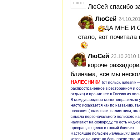
ЛюСей спасибо за
ЛюСей
24.10.20
ДА МНЕ И 
стало, вот почитала
ЛюСей
23.10.2010 1
короче раззадори
блинама, все мы неско
НАЛЕСНИКИ
(от польск. nalesnik
распространенное в ресторанном и о
отдыха) и проникшее в Россию из поль
В международных меню неправильно ук
Часто искажается как по названию, та
названия (налисники, налистники, на
смысла первоначального польского на
наливают на сковороду, то есть жидко
превращающееся в тонкий блинчик.
Настоящие польские
налешники
делаю
которую наносят на блин после того, 