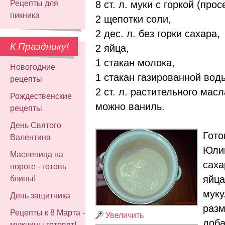
8 ст. л. муки с горкой (прос
Рецепты для
пикника
2 щепотки соли,
2 дес. л. без горки сахара,
К Празднику!
2 яйца,
1 стакан молока,
Новогодние
1 стакан газированной вод
рецепты
2 ст. л. растительного масл
Рождественские
можно ваниль.
рецепты
День Святого
Гото
Валентина
Юлии
Масленица на
саха
пороге - готовь
яйца
блины!
муку
День защитника
разм
Рецепты к 8 Марта -
Увеличить
доба
мужчины готовят!