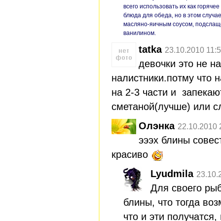
всего использовать их как горячее
блюда для обеда, но в этом случа
масляно-яичным соусом, подсла
ванилином.
tatka
23.10.2010 11:
девочки это не на
налистники.потму что 
на 2-3 части и запекаю
сметаной(лучше) или с
Олэнка
22.10.2010 
эээх блины совес
красиво
Lyudmila
23.10.
Для своего рыб
блины, что тогда во
что и эти получатся,