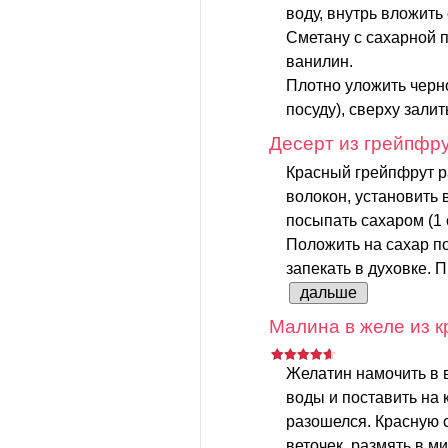
воду, внутрь вложить
Сметану с сахарной п
ванилин.
Плотно уложить черно
посуду), сверху залить
Десерт из грейпфр
Красный грейпфрут р
волокон, установить 
посыпать сахаром (1 с
Положить на сахар п
запекать в духовке. П
дальше
Малина в желе из 
Желатин намочить в в
воды и поставить на 
разошелся. Красную 
веточек, размять в м