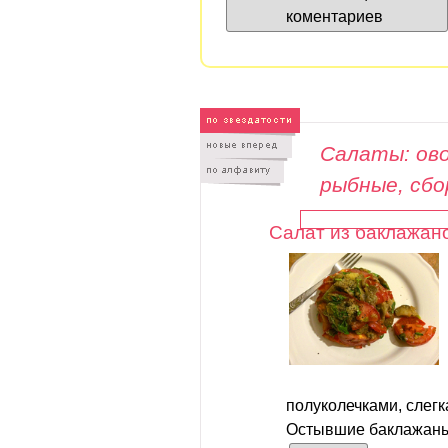
коментариев
Салаты: ово
рыбные, сб
Салат из баклажан
полуколечками, слег
Остывшие баклажаны 