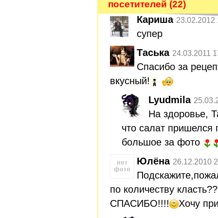
посетителей (22)
Кариша
23.02.2012 
супер
Таська
24.03.2011 1
Спасибо за реце
вкусный!
Lyudmila
25.03.
На здоровье, 
что салат пришелся 
большое за фото
Юлёна
26.12.2010 2
Подскажите,пожал
по количеству класть?
СПАСИБО!!!!
Хочу при