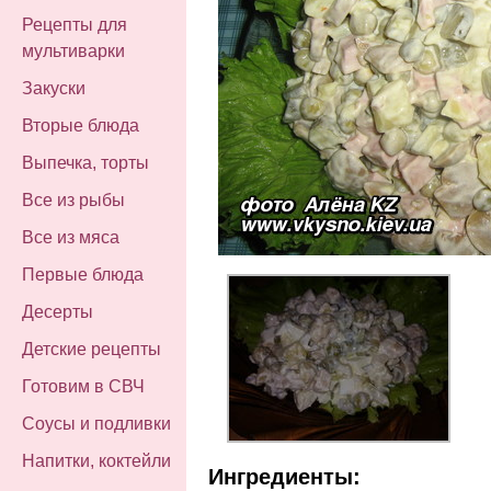
Рецепты для
мультиварки
Закуски
Вторые блюда
Выпечка, торты
Все из рыбы
Все из мяса
Первые блюда
Десерты
Детские рецепты
Готовим в СВЧ
Соусы и подливки
Напитки, коктейли
Ингредиенты: