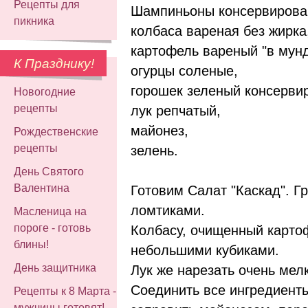
Рецепты для
Шампиньоны консервирова
пикника
колбаса вареная без жирка
картофель вареный "в мунд
К Празднику!
огурцы соленые,
горошек зеленый консерви
Новогодние
рецепты
лук репчатый,
майонез,
Рождественские
рецепты
зелень.
День Святого
Валентина
Готовим Салат "Каскад". Г
ломтиками.
Масленица на
пороге - готовь
Колбасу, очищенный картоф
блины!
небольшими кубиками.
День защитника
Лук же нарезать очень мел
Соединить все ингредиенты
Рецепты к 8 Марта -
мужчины готовят!